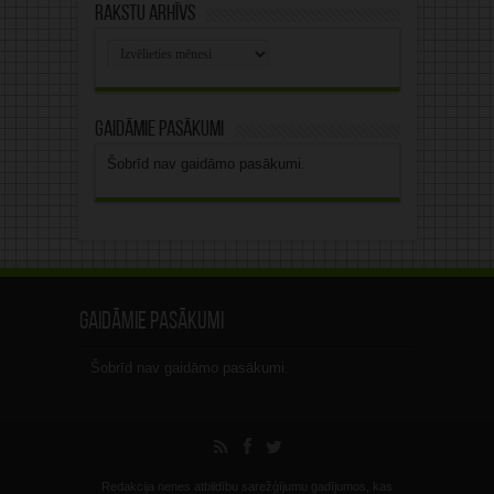
Rakstu arhīvs
Rakstu
arhīvs
Gaidāmie pasākumi
Šobrīd nav gaidāmo pasākumi.
Gaidāmie pasākumi
Šobrīd nav gaidāmo pasākumi.
Redakcija nenes atbildību sarežģījumu gadījumos, kas