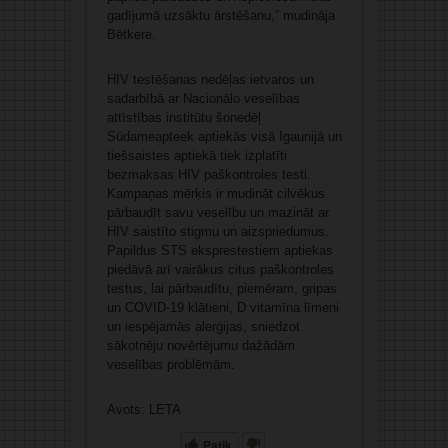
gadījumā uzsāktu ārstēšanu,” mudināja
Bētkere.
HIV testēšanas nedēļas ietvaros un
sadarbībā ar Nacionālo veselības
attīstības institūtu šonedēļ
Südameapteek aptiekās visā Igaunijā un
tiešsaistes aptiekā tiek izplatīti
bezmaksas HIV paškontroles testi.
Kampaņas mērķis ir mudināt cilvēkus
pārbaudīt savu veselību un mazināt ar
HIV saistīto stigmu un aizspriedumus.
Papildus STS eksprestestiem aptiekas
piedāvā arī vairākus citus paškontroles
testus, lai pārbaudītu, piemēram, gripas
un COVID-19 klātieni, D vitamīna līmeni
un iespējamās alerģijas, sniedzot
sākotnēju novērtējumu dažādām
veselības problēmām.
Avots: LETA
Patīk