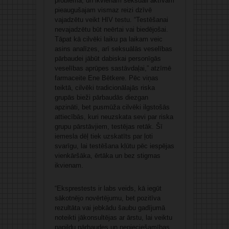
problēma, un ikvienam seksuāli aktīvam
pieaugušajam vismaz reizi dzīvē
vajadzētu veikt HIV testu.
“Testēšanai
nevajadzētu būt neērtai vai biedējošai.
Tāpat kā cilvēki laiku pa laikam veic
asins analīzes, arī seksuālās veselības
pārbaudei jābūt dabiskai personīgās
veselības aprūpes sastāvdaļai,” atzīmē
farmaceite
Ene Bētkere
.
Pēc viņas
teiktā, cilvēki tradicionālajās riska
grupās bieži pārbaudās diezgan
apzināti, bet pusmūža cilvēki ilgstošās
attiecībās, kuri neuzskata sevi par riska
grupu pārstāvjiem, testējas retāk.
Šī
iemesla dēļ tiek uzskatīts par ļoti
svarīgu, lai testēšana kļūtu pēc iespējas
vienkāršāka, ērtāka un bez stigmas
ikvienam.
“Eksprestests ir labs veids, kā iegūt
sākotnējo novērtējumu, bet pozitīva
rezultāta vai jebkādu šaubu gadījumā
noteikti jākonsultējas ar ārstu, lai veiktu
papildu pārbaudes un nepieciešamības