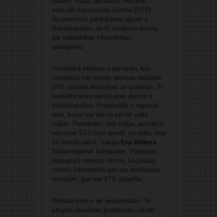
datiem, mājas apstākļos veicamo
seksuāli transmisīvo slimību (STS)
eksprestestu pārdošanas apjomi ir
divkāršojušies, un šī tendence liecina
par sabiedrības informētības
pieaugumu.
“Vislielākā interese ir par testu, kas
vienlaikus var noteikt astoņas dažādas
STS, tostarp hlamīdijas un gonoreju. Šī
konkrētā testa pārdošanas apjomi ir
trīskāršojušies. Popularitāti ir ieguvuši
testi, kurus var ātri un privāti veikt
mājās. Piemēram, daži mājas apstākļos
veicamie STS testi sniedz rezultātu tikai
15 minūšu laikā,” sacīja
Ene Bētkere
,
Südameapteek farmaceite.
Viņasprāt,
pieaugošā interese liecina, ka pieaug
cilvēku informētība gan par testēšanas
iespējām, gan par STS izplatību.
Būtiska loma ir arī anonimitātei.
“Ar
jutīgām veselības problēmām cilvēki