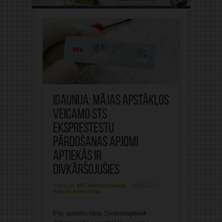
Igaunija: Mājas apstākļos
veicamo STS
eksprestestu
pārdošanas apjomi
aptiekās ir
divkāršojušies
Publicējis:
MIC Administrācija
22/05/2026
Rakstīt komentāru
Pēc aptieku tīkla
Südameapteek