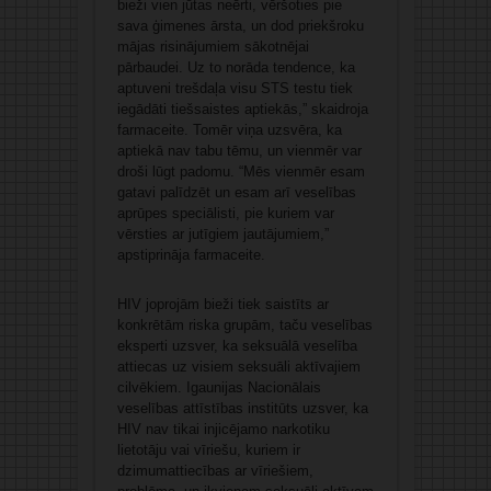
bieži vien jūtas neērti, vēršoties pie
sava ģimenes ārsta, un dod priekšroku
mājas risinājumiem sākotnējai
pārbaudei. Uz to norāda tendence, ka
aptuveni trešdaļa visu STS testu tiek
iegādāti tiešsaistes aptiekās,” skaidroja
farmaceite.
Tomēr viņa uzsvēra, ka
aptiekā nav tabu tēmu, un vienmēr var
droši lūgt padomu.
“Mēs vienmēr esam
gatavi palīdzēt un esam arī veselības
aprūpes speciālisti, pie kuriem var
vērsties ar jutīgiem jautājumiem,”
apstiprināja farmaceite.
HIV joprojām bieži tiek saistīts ar
konkrētām riska grupām, taču veselības
eksperti uzsver, ka seksuālā veselība
attiecas uz visiem seksuāli aktīvajiem
cilvēkiem.
Igaunijas
Nacionālais
veselības attīstības institūts uzsver, ka
HIV nav tikai injicējamo narkotiku
lietotāju vai vīriešu, kuriem ir
dzimumattiecības ar vīriešiem,