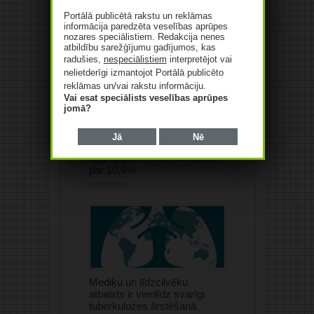
Portālā publicētā rakstu un reklāmas
informācija paredzēta veselības aprūpes
nozares speciālistiem. Redakcija nenes
atbildību sarežģījumu gadījumos, kas
radušies,
nespeciālistiem
interpretējot vai
nelietderīgi izmantojot Portālā publicēto
reklāmas un/vai rakstu informāciju.
Vai esat speciālists veselības aprūpes
jomā?
Jā
Nē
“Saules aptiekas”
apgrozījums pērn pieaudzis
par 10,4%
07/08/2026
Mediķu un līdzcilvēku
atbalsts ir vienlīdz svarīgi
tuberkulozes ārstēšanā