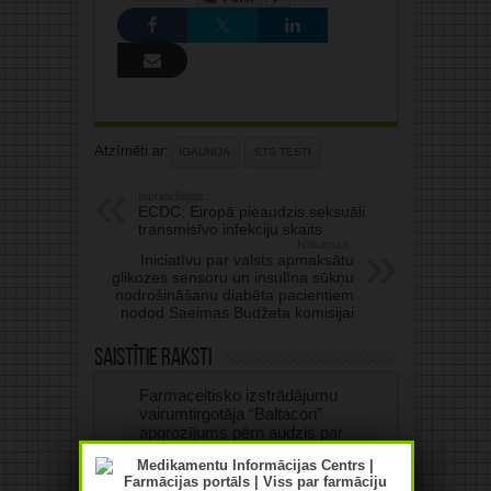
Atzīmēti ar:
IGAUNIJA
STS TESTI
Iepriekšējais:
ECDC: Eiropā pieaudzis seksuāli
transmisīvo infekciju skaits
Nākamais:
Iniciatīvu par valsts apmaksātu
glikozes sensoru un insulīna sūkņu
nodrošināšanu diabēta pacientiem
nodod Saeimas Budžeta komisijai
Saistītie raksti
Farmaceitisko izstrādājumu
vairumtirgotāja “Baltacon”
apgrozījums pērn audzis par
84,4%
07/08/2026