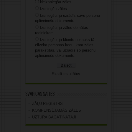
Neizsniegšu zāles.
Izsniegšu zāles.
Izsniegšu, ja uzrādīs savu personu
apliecinošu dokumentu.
Izsniegšu, ja zāles domātas
radiniekam.
Izsniegšu, ja klients nosauks tā
cilvēka personas kodu, kam zāles
parakstītas, vai uzrādīs šo personu
apliecinošu dokumentu.
Skatīt rezultātus
Svarīgas saites
ZĀĻU REĢISTRS
KOMPENSĒJAMĀS ZĀLES
UZTURA BAGĀTINĀTĀJI