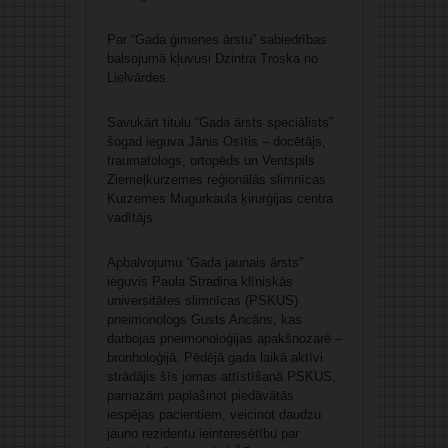
Par “Gada ģimenes ārstu” sabiedrības
balsojumā kļuvusi Dzintra Troska no
Lielvārdes.
Savukārt titulu “Gada ārsts speciālists”
šogad ieguva Jānis Osītis – docētājs,
traumatologs, ortopēds un Ventspils
Ziemeļkurzemes reģionālās slimnīcas
Kurzemes Mugurkaula ķirurģijas centra
vadītājs.
Apbalvojumu “Gada jaunais ārsts”
ieguvis Paula Stradiņa klīniskās
universitātes slimnīcas (PSKUS)
pneimonologs Gusts Ancāns, kas
darbojas pneimonoloģijas apakšnozarē –
bronholoģijā. Pēdējā gada laikā aktīvi
strādājis šīs jomas attīstīšanā PSKUS,
pamazām paplašinot piedāvātās
iespējas pacientiem, veicinot daudzu
jauno rezidentu ieinteresētību par