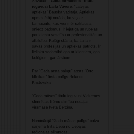
Savukārt
“Gada farmaceita” titulu
ieguvusi Laila Vāvere
, “Latvijas
aptiekas” Bauskā vadītāja. Aptiekas
apmeklētāji norāda, ka viņa ir
farmaceits, kas vienmēr uzklausa,
sniedz padomus, ir iejūtīga un rūpējās
par klientu veselību ar profesionalitāti un
atbildību. Kolēģi stāsta, ka Laila ir
savas profesijas un aptiekas patriots. Ir
lieliska sadarbībā gan ar klientiem, gan
kolēģiem, gan ārstiem.
Par “Gada ārsta palīgu” atzīts “Orto
klīnikas” ārsta palīgs Rolands
Kristovskis.
“Gada māsas” titulu ieguvusi Vidzemes
slimnīcas Bērnu slimību nodaļas
virsmāsa Iveta Bērziņa.
Nominācijā “Gada māsas palīgs” balvu
saņēma Inita Liepa no Liepājas
reģionālās slimnīcas.