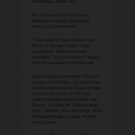
bronholoģiju, norāda LĀB.
Par “Gada slimnīcu” iedzīvotāju
balsojumā nosaukta Mazsalacas
slimnīca Ziemeļvidzemē.
“Gada zobārsta” titulu saņēma Ģirts
Bīriņš no “Smaida klīnikas” Rīgā,
savukārt par “Gada funkcionālo
speciālistu” atzīta uzņēmuma “Hospiss
Māja” fizioterapeite Evija Priževoite.
Rīgas Stradiņa universitātes (RSU) un
Latvijas Universitātes (LU) ārstniecības
studentu balsojumā par “Gada docētāju”
LU atzīts Medicīnas un Dzīvības
zinātņu fakultātes gada docētājs Uga
Dumpis. Savukārt par “Gada docētāju”
RSU – pediatre, bērnu alergoloģe, BKUS
Hematoonkoloģijas nodaļas virsārste
Santa Kursīte.