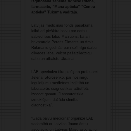
izglītošanā saņēma Agnese Ritene,
farmaceite, “Mana aptieka” “Centra
aptieka” Tukumā vadītāja
.
Latvijas medicīnas fonds pasākuma
laikā arī piešķīra balvu par darbu
sabiedrības labā. Malzubris, kā arī
brīvprātīgie Pēteris Dimants un Arnis
Rukmanis godināti par nozīmīgu darbu
cilvēces labā, veicot pašaizliedzīgu
dabu un atbalstu Ukrainai.
LĀB specbalva tika piešķirta profesorei
Jeļenai Storoženko, par nozīmīgu
ieguldījumu medicīnas izglītībā un
laboratorās diagnostikas attīstībā,
izdodot gāmatu “Laboratoriskie
izmeklējumi dažādu slimību
diagnostika”.
“Gada balvu medicīnā” organizē LĀB
sadarbībā ar Latvijas Jauno ārstu
asociāciju un Latvijas Māsu asociāciju,