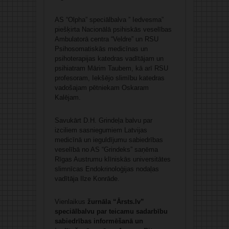
AS “Olpha” speciālbalva ” Iedvesma”
piešķirta Nacionālā psihiskās veselības
Ambulatorā centra “Veldre” un RSU
Psihosomatiskās medicīnas un
psihoterapijas katedras vadītājam un
psihiatram Mārim Taubem, kā arī RSU
profesoram, Iekšējo slimību katedras
vadošajam pētniekam Oskaram
Kalējam.
Savukārt D.H. Grindeļa balvu par
izciliem sasniegumiem Latvijas
medicīnā un ieguldījumu sabiedrības
veselībā no AS “Grindeks” saņēma
Rīgas Austrumu klīniskās universitātes
slimnīcas Endokrinoloģijas nodaļas
vadītāja Ilze Konrāde.
Vienlaikus
žurnāla “Ārsts.lv”
speciālbalvu par teicamu sadarbību
sabiedrības informēšanā un