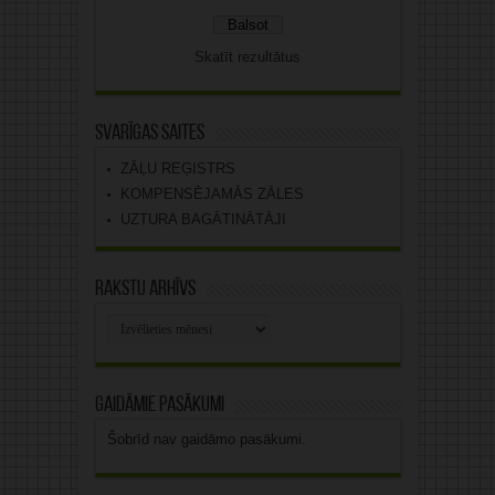
Skatīt rezultātus
Svarīgas saites
ZĀĻU REĢISTRS
KOMPENSĒJAMĀS ZĀLES
UZTURA BAGĀTINĀTĀJI
Rakstu arhīvs
Rakstu
arhīvs
Gaidāmie pasākumi
Šobrīd nav gaidāmo pasākumi.