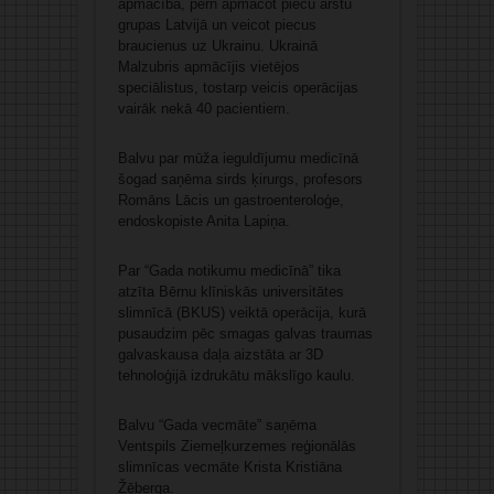
apmācībā, pērn apmācot piecu ārstu
grupas Latvijā un veicot piecus
braucienus uz Ukrainu. Ukrainā
Malzubris apmācījis vietējos
speciālistus, tostarp veicis operācijas
vairāk nekā 40 pacientiem.
Balvu par mūža ieguldījumu medicīnā
šogad saņēma sirds ķirurgs, profesors
Romāns Lācis un gastroenteroloģe,
endoskopiste Anita Lapiņa.
Par “Gada notikumu medicīnā” tika
atzīta Bērnu klīniskās universitātes
slimnīcā (BKUS) veiktā operācija, kurā
pusaudzim pēc smagas galvas traumas
galvaskausa daļa aizstāta ar 3D
tehnoloģijā izdrukātu mākslīgo kaulu.
Balvu “Gada vecmāte” saņēma
Ventspils Ziemeļkurzemes reģionālās
slimnīcas vecmāte Krista Kristiāna
Žēberga.