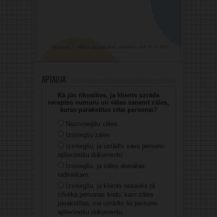
Aptauja
Kā jūs rīkosities, ja klients uzrāda
receptes numuru un vēlas saņemt zāles,
kuras parakstītas citai personai?
Neizsniegšu zāles.
Izsniegšu zāles.
Izsniegšu, ja uzrādīs savu personu
apliecinošu dokumentu.
Izsniegšu, ja zāles domātas
radiniekam.
Izsniegšu, ja klients nosauks tā
cilvēka personas kodu, kam zāles
parakstītas, vai uzrādīs šo personu
apliecinošu dokumentu.