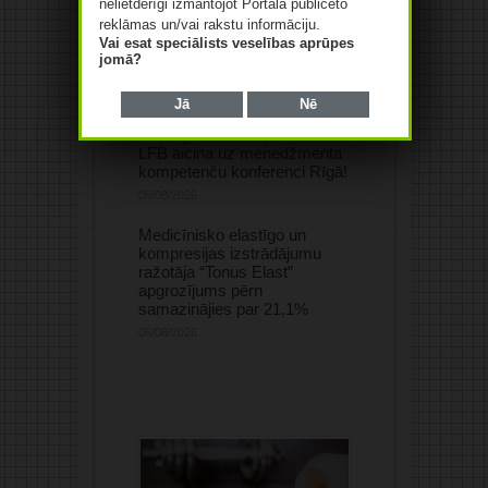
nelietderīgi izmantojot Portālā publicēto
reklāmas un/vai rakstu informāciju.
Vai esat speciālists veselības aprūpes
jomā?
Jā
Nē
2026. gada 25. septembrī
LFB aicina uz menedžmenta
kompetenču konferenci Rīgā!
06/08/2026
Medicīnisko elastīgo un
kompresijas izstrādājumu
ražotāja “Tonus Elast”
apgrozījums pērn
samazinājies par 21,1%
06/08/2026