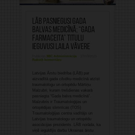
LĀB pasniegusi gada
balvas medicīnā; “Gada
farmaceita” titulu
ieguvusi Laila Vāvere
Publicējis:
MIC Administrācija
27/03/2025
Rakstīt komentāru
Latvijas Ārstu biedrība (LĀB) par
aizvadītā gada cilvēku medicīnā atzīst
traumatologu un ortopēdu Mārtiņu
Malzubri, kuram trešdienas vakarā
pasniegta “Gada balva medicīnā”.
Malzubris ir Traumatoloģijas un
ortopēdijas slimnīcas (TOS)
Traumatoloģijas centra vadītājs un
Latvijas traumatologu un ortopēdu
asociācijas prezidents. LĀB norāda, ka
viņš ieguldījis darbu Ukrainas ārstu