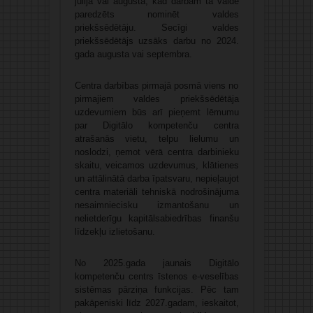
jūlijā vai augustā, kad darbam tā valdē
paredzēts nominēt valdes
priekšsēdētāju. Secīgi valdes
priekšsēdētājs uzsāks darbu no 2024.
gada augusta vai septembra.
Centra darbības pirmajā posmā viens no
pirmajiem valdes priekšsēdētāja
uzdevumiem būs arī pieņemt lēmumu
par Digitālo kompetenču centra
atrašanās vietu, telpu lielumu un
noslodzi, ņemot vērā centra darbinieku
skaitu, veicamos uzdevumus, klātienes
un attālinātā darba īpatsvaru, nepieļaujot
centra materiāli tehniskā nodrošinājuma
nesaimniecisku izmantošanu un
nelietderīgu kapitālsabiedrības finanšu
līdzekļu izlietošanu.
No 2025.gada jaunais Digitālo
kompetenču centrs īstenos e-veselības
sistēmas pārziņa funkcijas. Pēc tam
pakāpeniski līdz 2027.gadam, ieskaitot,