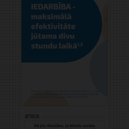
Aptauja
Kā jūs rīkosities, ja klients uzrāda