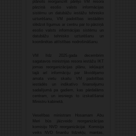
plānots reorganizēt pārējo VM resora
pārziņā esošo valsts informācijas
sistēmu un datubāžu iestāžu tehnisko
uzturēšanu, VM padotības iestādēm
slēdzot līgumus ar centru par to pārziņā
esošo valsts informācijas sistēmu un
datubāžu tehnisko uzturēšanu un
koordinētas attīstības nodrošināšanu.
VM līdz 2025.gada decembrim
sagatavos ministrijas resora iestāžu IKT
jomas reorganizācijas plānu, iekļaujot
tajā arī informāciju par likvidējamo
amata vietu skaitu VM padotības
iestādēs un indikatīvo finansējumu
sadalījumā pa gadiem, kas pārdalāms
centram, un iesniegs to izskatīšanai
Ministru kabinetā.
Veselības ministram Hosamam Abu
Meri būs jāizveido reorganizācijas
komisiju NVD reorganizācijai. Komisija
veiks NVD finanšu līdzekļu, mantas,