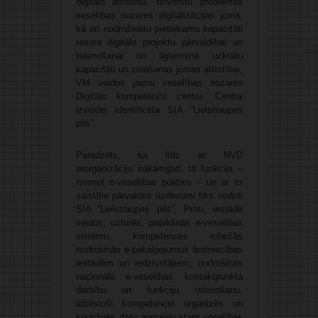
digitālo attīstību, novērstu problēmas
veselības nozares digitalizācijas jomā,
kā arī nodrošinātu pietiekamu kapacitāti
resora digitālo projektu pārvaldībai un
īstenošanai un ilgtermiņā uzkrātu
kapacitāti un zināšanas jomas attīstībai,
VM veidos jaunu veselības nozares
Digitālo kompetenču centru. Centra
izveidei identificēta SIA “Lielstraupes
pils”.
Paredzēts, ka līdz ar NVD
reorganizāciju nākamgad, tā funkcija –
īstenot e-veselības politiku – un ar to
saistītie pārvaldes uzdevumi tiks nodoti
SIA “Lielstraupes pils”. Proti, iestāde
veidos, uzturēs, papildinās e-veselības
sistēmu, kompetences robežās
nodrošinās e-pakalpojumus ārstniecības
iestādēm un iedzīvotājiem, nodrošinās
nacionālā e-veselības kontaktpunkta
darbību un funkciju īstenošanu,
atbilstoši kompetencei organizēs un
koordinēs datu apmaiņu starp veselības