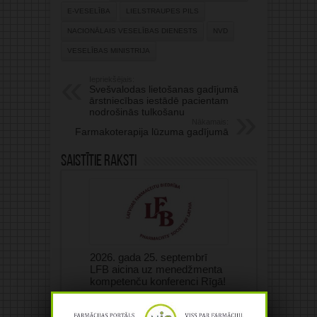
E-VESELĪBA
LIELSTRAUPES PILS
NACIONĀLAIS VESELĪBAS DIENESTS
NVD
VESELĪBAS MINISTRIJA
Iepriekšējais:
Svešvalodas lietošanas gadījumā
ārstniecības iestādē pacientam
nodrošinās tulkošanu
Nākamais:
Farmakoterapija lūzuma gadījumā
Saistītie raksti
2026. gada 25. septembrī
LFB aicina uz menedžmenta
kompetenču konferenci Rīgā!
06/08/2026