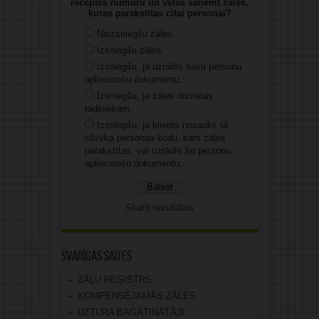
receptes numuru un vēlas saņemt zāles,
kuras parakstītas citai personai?
Neizsniegšu zāles.
Izsniegšu zāles.
Izsniegšu, ja uzrādīs savu personu
apliecinošu dokumentu.
Izsniegšu, ja zāles domātas
radiniekam.
Izsniegšu, ja klients nosauks tā
cilvēka personas kodu, kam zāles
parakstītas, vai uzrādīs šo personu
apliecinošu dokumentu.
Skatīt rezultātus
Svarīgas saites
ZĀĻU REĢISTRS
KOMPENSĒJAMĀS ZĀLES
UZTURA BAGĀTINĀTĀJI