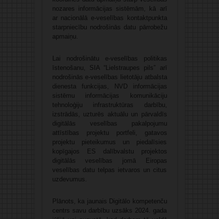
nozares informācijas sistēmām, kā arī
ar nacionālā e-veselības kontaktpunkta
starpniecību nodrošinās datu pārrobežu
apmaiņu.
Lai nodrošinātu e-veselības politikas
īstenošanu, SIA “Lielstraupes pils” arī
nodrošinās e-veselības lietotāju atbalsta
dienesta funkcijas, NVD informācijas
sistēmu informācijas komunikāciju
tehnoloģiju infrastruktūras darbību,
izstrādās, uzturēs aktuālu un pārvaldīs
digitālās veselības pakalpojumu
attīstības projektu portfeli, gatavos
projektu pieteikumus un piedalīsies
kopīgajos ES dalībvalstu projektos
digitālās veselības jomā Eiropas
veselības datu telpas ietvaros un citus
uzdevumus.
Plānots, ka jaunais Digitālo kompetenču
centrs savu darbību uzsāks 2024. gada