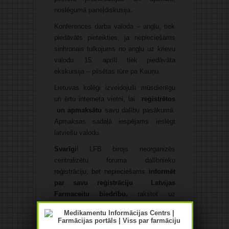
noslēgumā paneļdiskusija.
Konferences darba valoda – angļu, tiek
piedāvāts pieteikties, ja nepieciešams
sinhronais tulkojums no angļu uz krievu
valodu. 15. aprīlī tiek piedāvāta
ekskursija – pilsētas tūre pa Kauņu.
Lietuvas kolēģi izveidojuši mūsdienīgu
un ērtu interneta vietni, lai
reģistrētos
un
apmaksātu
savu dalību pasākumā.
Apmaksas sadaļā iespējams ieslēgt
latviešu valodu.
Svarīgi
! LFB birojs neorganizēs
centralizētu foruma dalībnieku
reģistrāciju, bet nepieciešams
informēt
par savu reģistrāciju Latvijas
Farmaceitu biedrību,
rakstot uz
lfb@farmaceitubiedriba.lv, lai rezultātā
būtu zināms Latvijas delegācijas
sastāvs un pēc pasākuma centralizēti