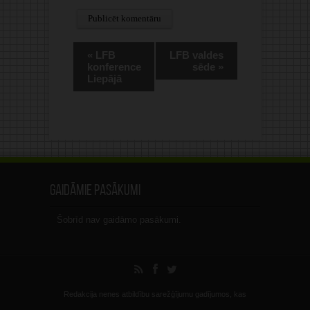
Alternative:
«
LFB
LFB valdes
konference
sēde
»
Liepājā
Gaidāmie pasākumi
Šobrīd nav gaidāmo pasākumi.
Redakcija nenes atbildību sarežģījumu gadījumos, kas