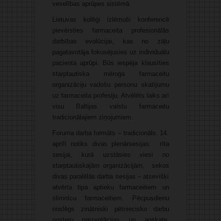
veselības aprūpes sistēmā.
Lietuvas kolēģi izlēmuši konferencē
pievērsties farmaceita profesionālās
darbības evolūcijai, kas no zāļu
pagatavotāja fokusējusies uz individuālu
pacienta aprūpi. Būs iespēja klausīties
starptautiska mēroga farmaceitu
organizāciju vadošu personu skatījumu
uz farmaceita profesiju. Atvēlēts laiks arī
visu Baltijas valstu farmaceitu
tradicionālajiem ziņojumiem.
Foruma darba formāts – tradicionāls. 14.
aprīlī notiks divas plenārsesijas: rīta
sesijai, kurā uzstāsies viesi no
starptautiskajām organizācijām, sekos
divas paralēlās darba sesijas – atsevišķi
atvērta tipa aptieku farmaceitiem un
slimnīcu farmaceitiem. Pēcpusdienu
noslēgs zinātniski pētniecisko darbu
posteru prezentācijas un apskate,