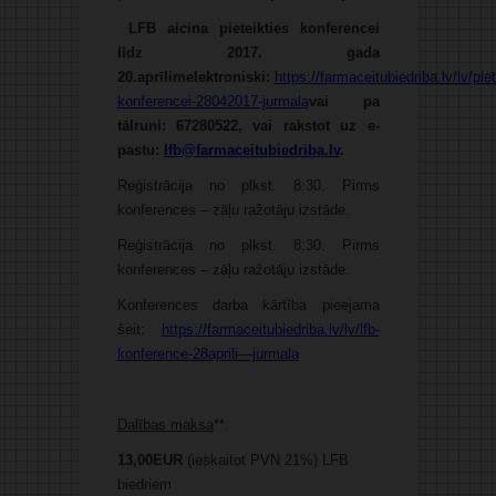
LFB aicina pieteikties konferencei
līdz 2017. gada
20.aprīlim
elektroniski:
https://farmaceitubiedriba.lv/lv/pi
konferencei-28042017-jurmala
vai pa
tālruni: 67280522
, vai rakstot uz e-
pastu:
lfb@farmaceitubiedriba.lv
.
Reģistrācija no plkst. 8:30. Pirms
konferences – zāļu ražotāju izstāde.
Reģistrācija no plkst. 8:30. Pirms
konferences – zāļu ražotāju izstāde.
Konferences darba kārtība pieejama
šeit:
https://farmaceitubiedriba.lv/lv/lfb-
konference-28aprili—jurmala
Dalības maksa
**:
13,00
EUR
(ieskaitot PVN 21%) LFB
biedriem