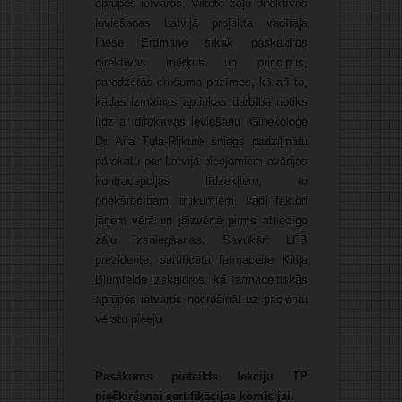
aprūpes ietvaros. Viltoto zāļu direktīvas
ieviešanas Latvijā projekta vadītāja
Inese Erdmane sīkāk paskaidros
direktīvas mērķus un principus,
paredzētās drošuma pazīmes, kā arī to,
kādas izmaiņas aptiekas darbībā notiks
līdz ar direktīvas ieviešanu. Ginekoloģe
Dr. Aija Tula-Rijkure sniegs padziļinātu
pārskatu par Latvijā pieejamiem avārijas
kontracepcijas līdzekļiem, to
priekšrocībām, trūkumiem, kādi faktori
jāņem vērā un jāizvērtē pirms attiecīgo
zāļu izsniegšanas. Savukārt LFB
prezidente, sertificēta farmaceite Kitija
Blumfelde izskaidros, kā farmaceitiskās
aprūpes ietvaros nodrošināt uz pacientu
vērstu pieeju.
Pasākums pieteikts lekciju TP
pieškiršanai sertifikācijas komisijai.