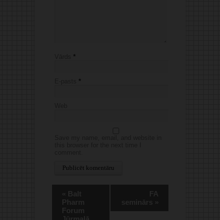
Vārds
*
E-pasts
*
Web
Save my name, email, and website in
this browser for the next time I
comment.
Alternative:
«
Balt
FA
Pharm
seminārs
»
Forum
Jūrmalā