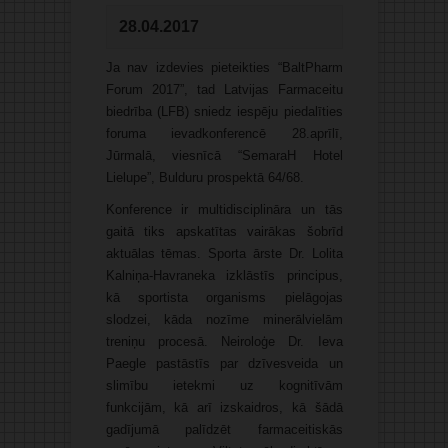
28.04.2017
Ja nav izdevies pieteikties “BaltPharm
Forum 2017”, tad Latvijas Farmaceitu
biedrība (LFB) sniedz iespēju piedalīties
foruma ievadkonferencē 28.aprīlī,
Jūrmalā, viesnīcā “SemaraH Hotel
Lielupe”, Bulduru prospektā 64/68.
Konference ir multidisciplināra un tās
gaitā tiks apskatītas vairākas šobrīd
aktuālas tēmas. Sporta ārste Dr. Lolita
Kalniņa-Havraneka izklāstīs principus,
kā sportista organisms pielāgojas
slodzei, kāda nozīme minerālvielām
treniņu procesā. Neiroloģe Dr. Ieva
Paegle pastāstīs par dzīvesveida un
slimību ietekmi uz kognitīvām
funkcijām, kā arī izskaidros, kā šādā
gadījumā palīdzēt farmaceitiskās