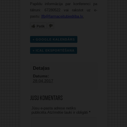
Papildu informācija par konferenci pa
tālruni: 67280522 vai rakstot uz e-
pastu:
lfb@farmaceitubiedriba.lv
.
Patīk
+ GOOGLE KALENDĀRS
+ ICAL EKSPORTĒŠANA
Detaļas
Datums:
28.04.2017
Jūsu komentārs
Jūsu e-pasta adrese netiks
publicēta.Atzīmētie lauki ir obligāti
*