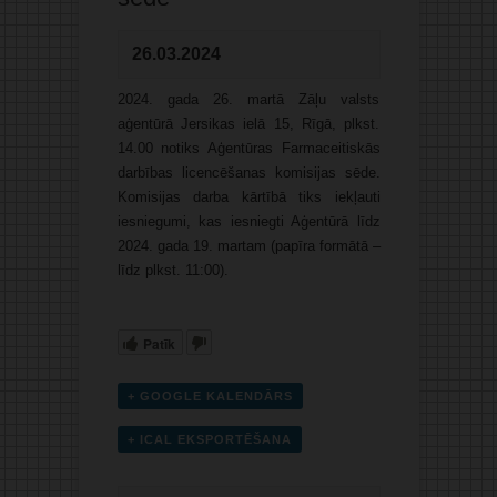
26.03.2024
2024. gada 26. martā Zāļu valsts
aģentūrā Jersikas ielā 15, Rīgā, plkst.
14.00 notiks Aģentūras Farmaceitiskās
darbības licencēšanas komisijas sēde.
Komisijas darba kārtībā tiks iekļauti
iesniegumi, kas iesniegti Aģentūrā līdz
2024. gada 19. martam (papīra formātā –
līdz plkst. 11:00).
Patīk
+ GOOGLE KALENDĀRS
+ ICAL EKSPORTĒŠANA