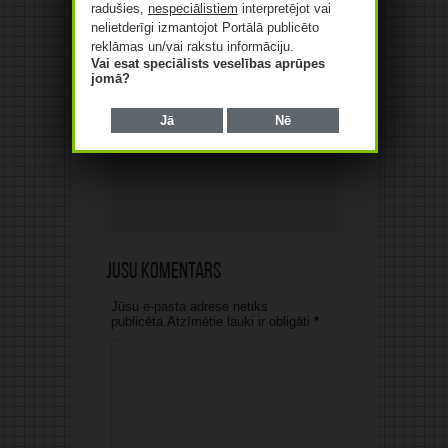
radušies,
nespeciālistiem
interpretējot vai
nelietderīgi izmantojot Portālā publicēto
reklāmas un/vai rakstu informāciju.
Vai esat speciālists veselības aprūpes
jomā?
Jā
Nē
Jūsu komentārs
Jūsu e-pasta adrese netiks
publicēta.Atzīmētie lauki ir obligāti
*