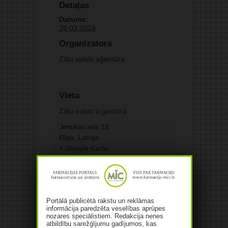
Detaļas
Datums:
26.03.2024
Organizators
Zāļu valsts aģentūra
Vieta
Zāļu valsts a;gentūra
Jersikas iela 15
Rīga
,
Latvija
+ Google Karte
Portālā publicētā rakstu un reklāmas
informācija paredzēta veselības aprūpes
nozares speciālistiem. Redakcija nenes
atbildību sarežģījumu gadījumos, kas