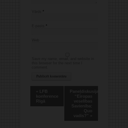
Vārds
*
E-pasts
*
Web
Save my name, email, and website in
this browser for the next time I
comment.
Alternative:
«
LFB
Paneļdiskusija
konference
“Eiropas
Rīgā
veselības
Savienība:
Quo
vadis?”
»