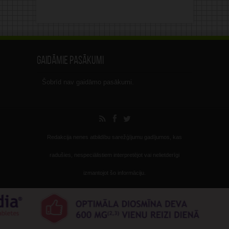
Gaidāmie pasākumi
Šobrīd nav gaidāmo pasākumi.
Redakcija nenes atbildību sarežģījumu gadījumos, kas
radušies, nespeciālistiem interpretējot vai nelietderīgi
izmantojot šo informāciju.