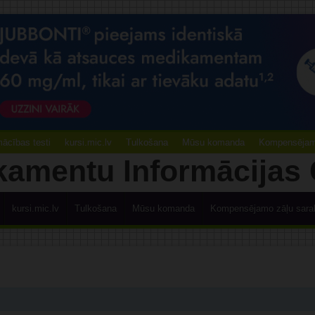
ācības testi
kursi.mic.lv
Tulkošana
Mūsu komanda
Kompensējamo
kursi.mic.lv
Tulkošana
Mūsu komanda
Kompensējamo zāļu sara