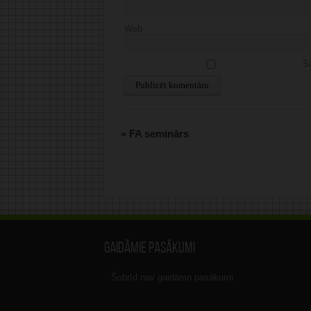
Web
Sa
Alternative:
«
FA seminārs
Gaidāmie pasākumi
Šobrīd nav gaidāmo pasākumi.