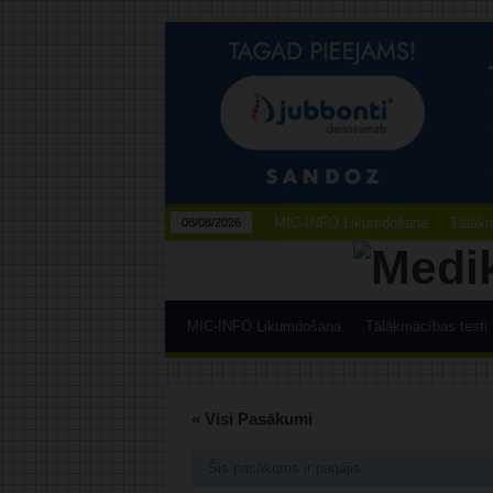
MIC-INFO Likumdošana
Tālākm
08/08/2026
MIC-INFO Likumdošana
Tālākmācības testi
« Visi Pasākumi
Šis pasākums ir pagājis.