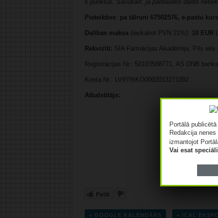
6 punktus. Savukārt, ja pārbaudes darbs netiek ie
Pieteikties
:
pa tālruni 67502576, e-pastu
kur
Dalības maksa
(ieskaitot PVN 21%):
10 EUR
L
Rekvizīti:
SIA Farmācijas Akadēmija, Pils iela 
Reģistrācijas Nr.: 50103588771, AS DNB ban
Konta Nr.: LV97RIKO0002013271092
Atbalstītājs:
Portālā publicēt
Redakcija nenes 
izmantojot Portāl
Vai esat speciā
Patīk
+ GOOGLE KALENDĀRS
+ ICAL EKS