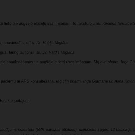
 lieto pie augšējo elpceļu saslimšanām, to raksturojums.
Klīniskā farmaceite
, rinosinusīts, otīts.
Dr. Valdis Miglāns
ts, laringīts, tonsillīts.
Dr. Valdis Miglāns
s pie saaukstēšanās un augšējo elpceļu saslimšanām.
Mg.clin.pharm. Inga G
– pacientu ar ARS konsultēšana.
Mg.clin.pharm. Inga Gūtmane un Alīna Kriviņ
toriskie jautājumi
udījums nokārtots (50% pareizas atbildes), dalībnieks saņem 12 tālākizglītī