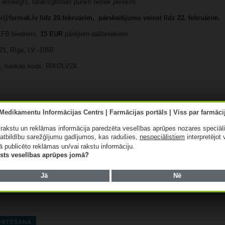
sniegts, tālākizglītības punkti netiek piešķirti.
si@farmak.lv
līdz 20.februārim, pārskaitījumu veicot līdz 22. februārim.
FB biedriem,
15 EUR
pārējiem dalībniekiem.
21, Rīga, LV -1050
ka, bankas kods: RIKOLV2X
ā rakstu un reklāmas informācija paredzēta veselības aprūpes nozares speciāl
atbildību sarežģījumu gadījumos, kas radušies,
nespeciālistiem
interpretējot 
ā publicēto reklāmas un/vai rakstu informāciju.
lists veselības aprūpes jomā?
Jā
Nē
PORTĒŠANA