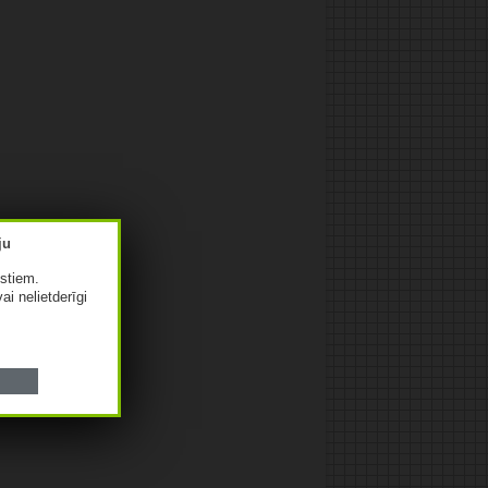
istiem.
vai nelietderīgi