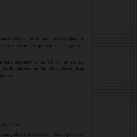
 saaukstēšanos un akūtām vīrusinfekcijām, to
enajām medikamentu grupām, ko lieto pie šīm
imšanu eksperts” ar 12 TIP,
kur ar lekcijām
r. Valdis Miglāns un Mg. clin. pharm. Inga
goritmu.
a Madelāne
šanas grūtniecēm.
Pediatre – infektoloģe Liene