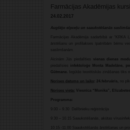
Farmācijas Akadēmijas kurs
24.02.2017
Augšējo elpceļu un saaukstēšanās saslimša
Farmācijas Akadēmija sadarbībā ar “KRKA Lat
ārstēšanu un profilakses īpatnībām bērnu v
saslimšanām.
Aicinām Jūs piedalīties
vienas dienas modu
piedalīsies
infektoloģe Monta Madelāne, ped
Gūtmane.
Iegūtās teorētiskās zināšanas tiks 
Norises datums un laiks
: 24.februāris,
no plk
Norises vieta:
Viesnīca “Monika”, Elizabetes 
Programma:
9.00 – 9.30 Dalībnieku reģistrācija
9.30 – 10.15 Saaukstēšanās, akūtas vīrusinfekc
10.15 -11.00 Saaukstēšanās ārstēšanas un pro