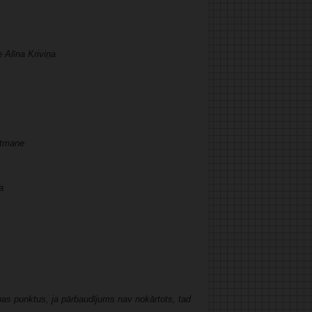
 Alīna Kriviņa
ūtmane
a
bas punktus, ja pārbaudījums nav nokārtots, tad