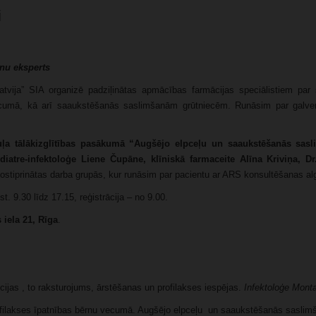
i
nu eksperts
vija” SIA organizē padziļinātas apmācības farmācijas speciālistiem par
ecumā, kā arī saaukstēšanās saslimšanām grūtniecēm. Runāsim par galv
ļa tālākizglītības pasākumā “Augšējo elpceļu un saaukstēšanās sasl
iatre-infektoloģe Liene Čupāne, klīniskā farmaceite Alīna Kriviņa, D
nostiprinātas darba grupās, kur runāsim par pacientu ar ARS konsultēšanas al
st. 9.30 līdz 17.15, reģistrācija – no 9.00.
iela 21, Rīga
.
ijas , to raksturojums, ārstēšanas un profilakses iespējas.
Infektoloģe Mont
filakses īpatnības bērnu vecumā. Augšējo elpceļu un saaukstēšanās saslim