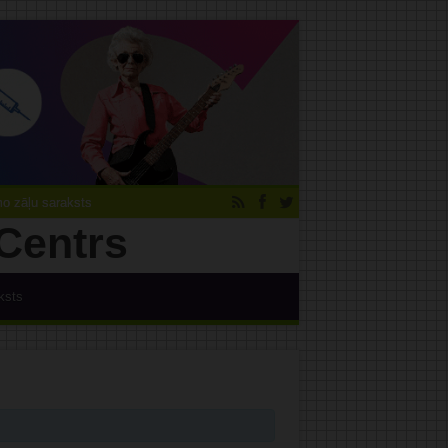
 zāļu saraksts
ksts