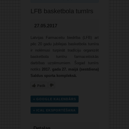
LFB basketbola turnīrs
27.05.2017
Latvijas Farmaceitu biedrība (LFB) arī
pēc 20 gadu jubilejas basketbola turnīra
ir nolēmusi turpināt tradīciju organizēt
basketbola turnīru farmaceitiskās
darbības uzņēmumiem. Šogad turnīrs
notiks
201
7
.
gada 2
7
.
maijā (sestdiena)
Saldus sporta kompleksā.
Patīk
+ GOOGLE KALENDĀRS
+ ICAL EKSPORTĒŠANA
Detaļas