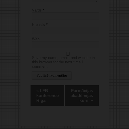
Vārds
*
E-pasts
*
Web
Save my name, email, and website in
this browser for the next time I
comment.
Alternative:
«
LFB
Farmācijas
konference
akadēmijas
Rīgā
kursi
»