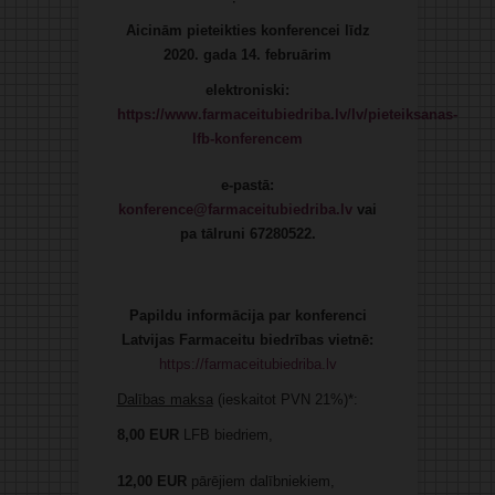
Aicinām pieteikties konferencei līdz
2020. gada 14. februārim
elektroniski:
https://www.farmaceitubiedriba.lv/lv/pieteiksanas-
lfb-konferencem
e-pastā:
konference@farmaceitubiedriba.lv
vai
pa tālruni 67280522.
Papildu informācija par konferenci
Latvijas Farmaceitu biedrības vietnē:
https://farmaceitubiedriba.lv
Dalības maksa
(ieskaitot PVN 21%)*:
8,00
EUR
LFB biedriem,
12,00 EUR
pārējiem dalībniekiem,