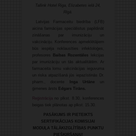
Tallink Hotel Riga, Elizabetes ielā 24,
Rīgā.
Latvijas Farmaceitu biedrība (LFB)
aicina farmācijas speciālistus papildināt
zināšanas par imunizāciju un
vakcināciju. Konferences apmeklētājiem
būs iespēja noklausīties infektoloģes,
profesores
Baibas Rozentāles
lekcijas
par imunizāciju un tās aktualitātēm. Ar
farmaceita lomu vakcinācijas ieguvuma
un riska atpazīšanā jūs iepazīstinās Dr.
pharm., docente
Inga Urtāne
un
ģimenes ārsts
Edgars Tirāns.
Reģistrācija
no plkst. 8.30, konferences
beigas tiek plānotas ap plkst. 15.30.
PASĀKUMS IR PIETEIKTS
SERTIFIKĀCIJAS KOMISIJAI
MODUĻA TĀLĀKIZGLĪTĪBAS PUNKTU
PIEŠĶIRŠANAI!