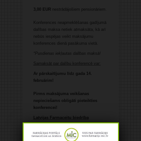
3,00
EUR
nestrādājošiem pensionāriem.
Konferences neapmeklēšanas gadījumā
dalības maksa netiek atmaksāta, kā arī
nebūs iespējas veikt maksājumu
konferences dienā pasākuma vietā.
*Pusdienas iekļautas dalības maksā!
Samaksāt par dalību konferencē var:
Ar pārskaitījumu līdz gada 14.
februārim!
Pirms maksājuma veikšanas
nepieciešams obligāti pieteikties
konferencei!
Latvijas Farmaceitu biedrība
Pils iela 21, Rīga, LV-1050
Reģistrācijas Nr.: 4 000 800 867 6