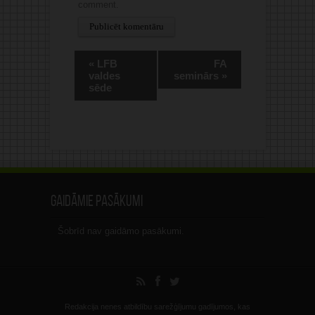
comment.
Alternative:
«
LFB
FA
valdes
seminārs
»
sēde
Gaidāmie pasākumi
Šobrīd nav gaidāmo pasākumi.
Redakcija nenes atbildību sarežģījumu gadījumos, kas