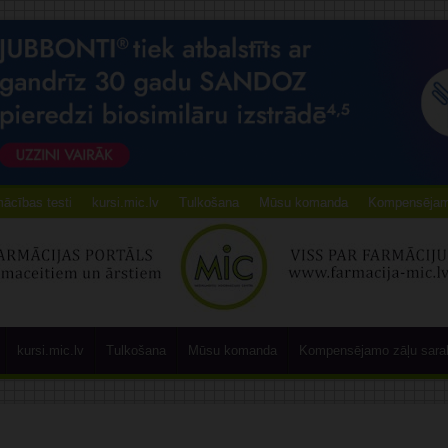
ācības testi
kursi.mic.lv
Tulkošana
Mūsu komanda
Kompensējamo
kursi.mic.lv
Tulkošana
Mūsu komanda
Kompensējamo zāļu sara