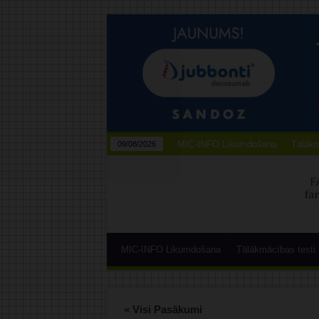
MIC-INFO Likumdošana
Tālākm
09/08/2026
MIC-INFO Likumdošana
Tālākmācības testi
« Visi Pasākumi