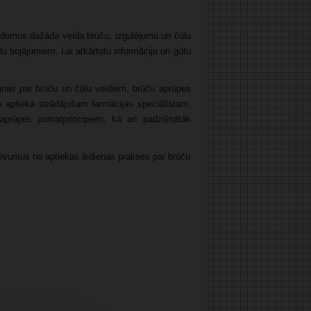
padomus dažāda veida brūču, izgulējumu un čūlu
du bojājumiem. Lai atkārtotu informāciju un gūtu
šanas par brūču un čūlu veidiem, brūču aprūpes
m aptiekā strādājošam farmācijas speciālistam.
aprūpes pamatprincipiem, kā arī padziļinātāk
devumus no aptiekas ikdienas prakses par brūču