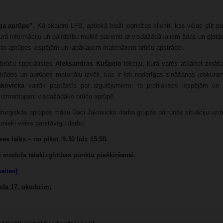
ga aprūpe”
.
Kā skaidro LFB, aptiekā bieži iegriežas klienti, kas vēlas gūt 
, kurā informāciju un palīdzību meklē pacienti ar visdažādākajiem ādas un gļotā
to aprūpes iespējām un labākajiem materiāliem brūču apstrādei.
 brūču speciālistes
Aleksandras Kušpelo
lekciju, kurā varēs atkārtot zinā
trādes un aprūpes materiālu izvēli, kas ir ļoti noderīgas zināšanas jebkura
kovicka
vairāk pastāstīs par izgulējumiem, to profilakses iespējām un 
s izmantojami visdažādāko brūču aprūpē.
 ķirurģiskās aprūpes māsu Daci Jakovicku darba grupās pārrunās situāciju uz
nieki veiks patstāvīgu darbu.
es laiks – no plkst. 9.30 līdz 15.50.
i moduļa tālākizglītības punktu piešķiršanai.
aites)
ada 17. oktobrim;