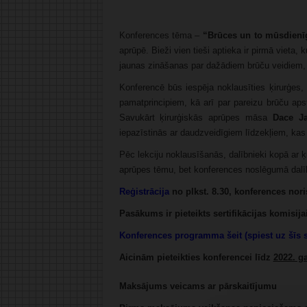
Konferences tēma –
“Brūces un to mūsdienī
aprūpē. Bieži vien tieši aptieka ir pirmā vieta
jaunas zināšanas par dažādiem brūču veidiem, 
Konferencē būs iespēja noklausīties ķirurģes,
pamatprincipiem, kā arī par pareizu brūču aps
Savukārt ķirurģiskās aprūpes māsa
Dace Ja
iepazīstinās ar daudzveidīgiem līdzekļiem, ka
Pēc lekciju noklausīšanās, dalībnieki kopā ar
aprūpes tēmu, bet konferences noslēgumā dalīb
Reģistrācija
no plkst. 8.30, konferences noris
Pasākums ir pieteikts sertifikācijas komisija
Konferences programma šeit (spiest uz šīs s
Aicinām pieteikties konferencei līdz
2022. g
Maksājums veicams ar pārskaitījumu