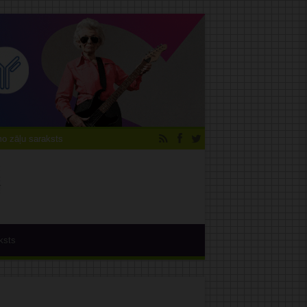
 zāļu saraksts
ksts