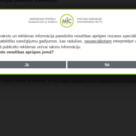
igāti pieteikties konferencei!
/lv/pieteikums-konferencei-21102022-daugavpili
pa tālruni 67280522
aceitu biedrības vietnē:
https://farmaceitubiedriba.lv
ā rakstu un reklāmas informācija paredzēta veselības aprūpes nozares speciāl
atbildību sarežģījumu gadījumos, kas radušies,
nespeciālistiem
interpretējot 
ā publicēto reklāmas un/vai rakstu informāciju.
lists veselības aprūpes jomā?
Jā
Nē
s maksa netiek atmaksāta, kā
arī nebūs iespējas veikt maksājumus konfere