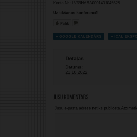
Konta Nr.: LV69HABA000140J045628
Uz tikšanos konferencē!
Patīk
+ GOOGLE KALENDĀRS
+ ICAL EKS
Detaļas
Datums:
21.10.2022
Jūsu komentārs
Jūsu e-pasta adrese netiks publicēta.Atzīmētie 