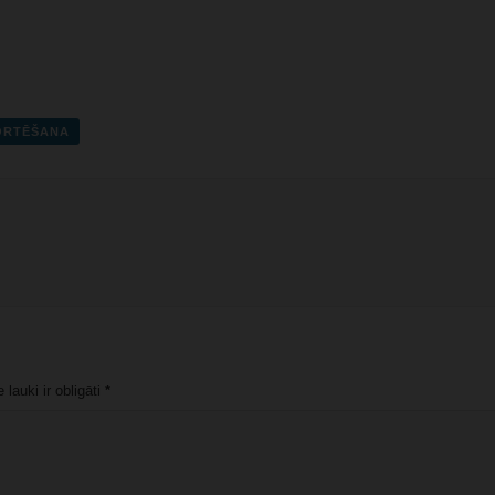
PORTĒŠANA
lauki ir obligāti
*