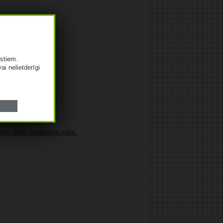
istiem.
vai nelietderīgi
nces dienā pasākuma vietā.