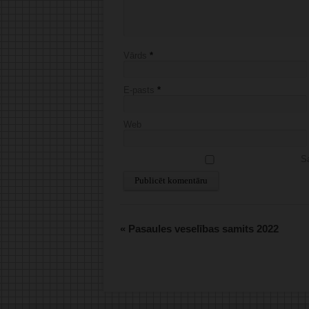
Vārds
*
E-pasts
*
Web
Sa
Alternative:
«
Pasaules veselības samits 2022