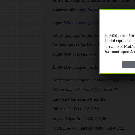
Pirms maksājuma veikšanas nepieciešams obl
elektroniski:
https://www.farmaceitubiedriba.lv
e-pastā:
konference@farmaceitubiedriba.lv
vai 
Informācija par konferenci arī Latvijas Farm
Portālā publicēt
Redakcija nenes 
Dalības maksa
(ieskaitot PVN 21%)*:
izmantojot Portāl
Vai esat speciā
12,00
EUR
LFB biedriem
15,00 EUR
pārējiem dalībniekiem
Konferences neapmeklēšanas gadījumā dalība
*Pusdienas iekļautas dalības maksā!
Latvijas Farmaceitu biedrība
Pils iela 21, Rīga, LV-1050
Reģistrācijas Nr.: 4 000 800 867 6
“SWEDBANK”; bankas kods: HABALV22