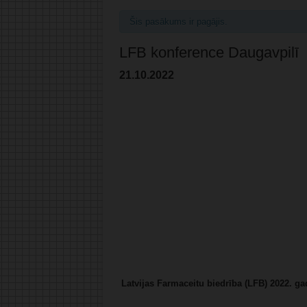
Šis pasākums ir pagājis.
LFB konference Daugavpilī
21.10.2022
Latvijas Farmaceitu biedrība (LFB) 2022. g