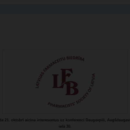
ada
21. oktobrī aicina interesentus uz konferenci Daugavpilī, Augšdauga
ielā 30.