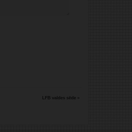
.
LFB valdes sēde
»