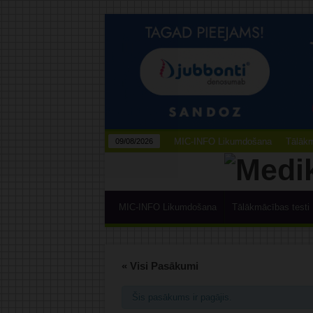
MIC-INFO Likumdošana
Tālākm
09/08/2026
MIC-INFO Likumdošana
Tālākmācības testi
« Visi Pasākumi
Šis pasākums ir pagājis.