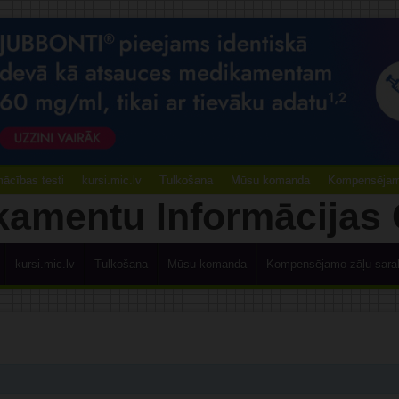
ācības testi
kursi.mic.lv
Tulkošana
Mūsu komanda
Kompensējamo
kursi.mic.lv
Tulkošana
Mūsu komanda
Kompensējamo zāļu sara