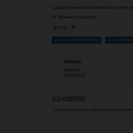
Latvijas Farmaceitu biedrības birojā
(Pils ie
Uz tikšanos konferencē!
Patīk
+ GOOGLE KALENDĀRS
+ ICAL EKS
Detaļas
Datums:
10.04.2019
Jūsu komentārs
Jūsu e-pasta adrese netiks publicēta.Atzīmētie 