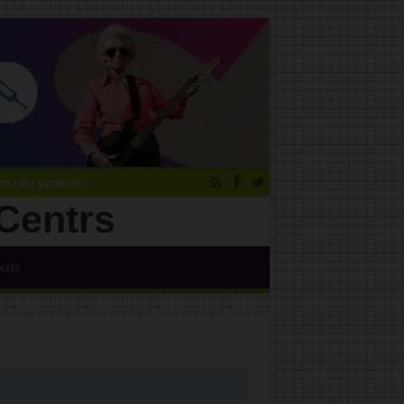
 zāļu saraksts
ksts