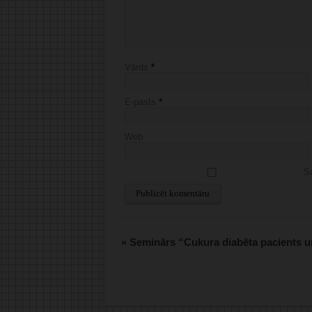
Vārds
*
E-pasts
*
Web
Sa
Alternative:
«
Seminārs “Cukura diabēta pacients un