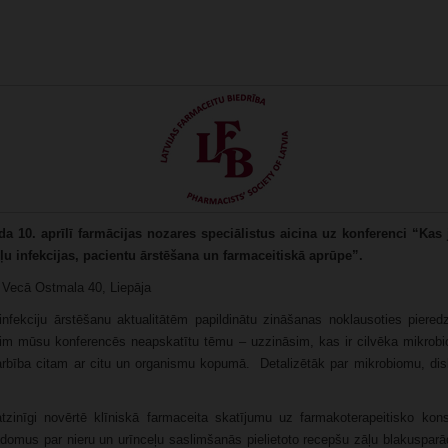
da 10. aprīlī farmācijas nozares speciālistus aicina uz konferenci
“Kas 
ļu infekcijas, pacientu ārstēšana un farmaceitiskā aprūpe”.
,
Vecā Ostmala 40, Liepāja
u infekciju ārstēšanu aktualitātēm papildinātu zināšanas noklausoties piere
 šim mūsu konferencēs neapskatītu tēmu – uzzināsim, kas ir cilvēka mikr
darbība citam ar citu un organismu kopumā. Detalizētāk par mikrobiomu, dis
zinīgi novērtē klīniskā farmaceita skatījumu uz farmakoterapeitisko kons
omus par nieru un urīnceļu saslimšanās pielietoto recepšu zāļu blakusparād