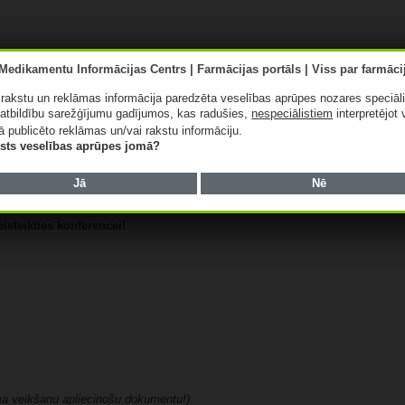
ā rakstu un reklāmas informācija paredzēta veselības aprūpes nozares speciāl
0 EUR.
atbildību sarežģījumu gadījumos, kas radušies,
nespeciālistiem
interpretējot 
ā publicēto reklāmas un/vai rakstu informāciju.
lists veselības aprūpes jomā?
Jā
Nē
eteikties konferencei!
ma veikšanu apliecinošu dokumentu!)