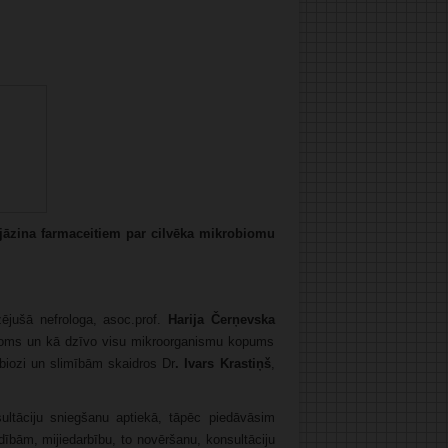
jāzina farmaceitiem par cilvēka mikrobiomu
dzējušā nefrologa, asoc.prof.
Harija Čerņevska
obioms un kā dzīvo visu mikroorganismu kopums
biozi un slimībām skaidros Dr
. Ivars Krastiņš
,
ultāciju sniegšanu aptiekā, tāpēc piedāvāsim
ībām, mijiedarbību, to novēršanu, konsultāciju