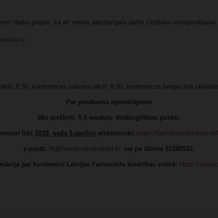
im darba grupās, kā arī neliels patstāvīgais darbs zināšanu nostiprināšanai.
edriba.lv
lkst. 8.30, konferences sākums plkst. 9.30, konferences beigas tiek plānotas
Par pasākuma apmeklējumu
tiks piešķirti 9,0 moduļa tālākizglītības punkti.
erencei līdz
2019. gada 5.aprīlim
elektroniski:
https://farmaceitubiedriba.lv
e-pastā:
lfb@farmaceitubiedriba.lv
vai pa tālruni 67280522.
mācija par konferenci Latvijas Farmaceitu biedrības vietnē:
https://farmac