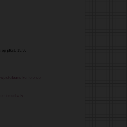
 ap plkst. 15.30
/lv/pieteikums-konferencei
,
eitubiedriba.lv