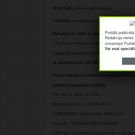
10,00 EUR
pārējiem dalībniekiem;
3,00
EUR
nestrādājošiem pensionāriem.
Portālā publicēt
Maksājot uz vietas konferences dienā –15,0
Redakcija nenes 
*Pusdienas iekļautas dalības maksā!
izmantojot Portāl
Vai esat speciā
Samaksāt par dalību konferencē var:
Ar pārskaitījumu līdz 08.04.2019!
Pirms maksājuma veikšanas nepieciešams pi
Latvijas Farmaceitu biedrība
Pils iela 21, Rīga, LV-1050
Reģistrācijas Nr.: 4 000 800 867 6
“SWEDBANK”; bankas kods: HABALV22
Konta Nr.: LV69HABA000140J045628
(LFB lūdz uz konferenci paņemt līdzi maksāju