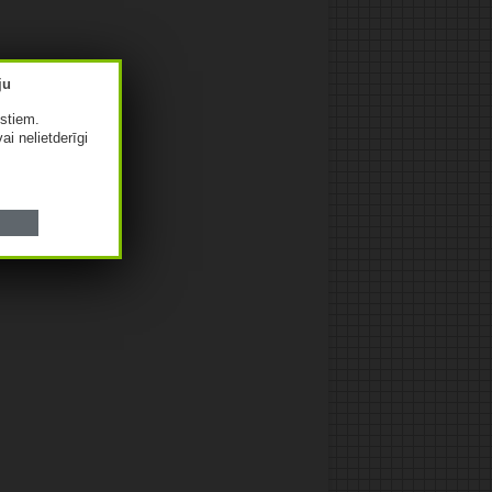
istiem.
vai nelietderīgi