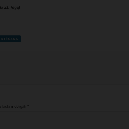
la 21, Rīga)
PORTĒŠANA
lauki ir obligāti
*