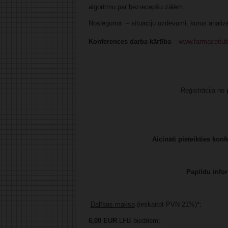
algoritmu par bezrecepšu zālēm.
Noslēgumā – situāciju uzdevumi, kurus analizēs
Konferences darba kārtība
–
www.farmaceitubi
Reģistrācija
no p
Aicināti pieteikties konf
Papildu infor
Dalības maksa
(ieskaitot PVN 21%)*:
6,00
EUR
LFB biedriem;