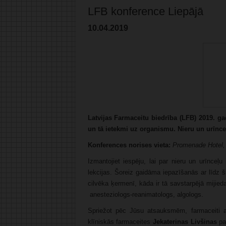
LFB konference Liepājā
10.04.2019
Latvijas Farmaceitu biedrība (LFB) 2019. ga
un tā ietekmi uz organismu. Nieru un urīnce
Konferences norises vieta:
Promenade Hotel
Izmantojiet iespēju, lai par nieru un urīnceļ
lekcijas. Šoreiz gaidāma iepazīšanās ar līdz
cilvēka ķermenī, kāda ir tā savstarpējā mijie
anesteziologs-reanimatologs, algologs.
Spriežot pēc Jūsu atsauksmēm, farmaceiti at
klīniskās farmaceites
Jekaterinas Livšinas
pad