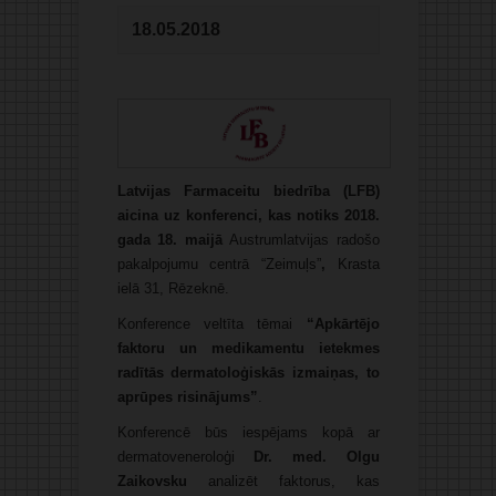
18.05.2018
Latvijas Farmaceitu biedrība (LFB)
aicina uz konferenci, kas notiks 2018.
gada 18. maijā
Austrumlatvijas radošo
pakalpojumu centrā “Zeimuļs”
,
Krasta
ielā 31, Rēzeknē.
Konference veltīta tēmai
“Apkārtējo
faktoru un medikamentu ietekmes
radītās dermatoloģiskās izmaiņas, to
aprūpes risinājums”
.
Konferencē būs iespējams kopā ar
dermatoveneroloģi
Dr. med.
Olgu
Zaikovsku
analizēt faktorus, kas