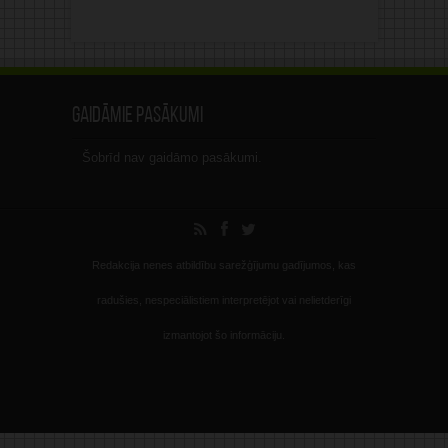
Gaidāmie pasākumi
Šobrīd nav gaidāmo pasākumi.
Redakcija nenes atbildību sarežģījumu gadījumos, kas
radušies, nespeciālistiem interpretējot vai nelietderīgi
izmantojot šo informāciju.