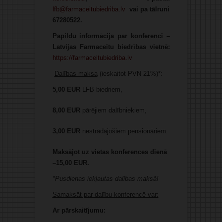
lfb@farmaceitubiedriba.lv
vai pa tālruni
67280522.
Papildu informācija par konferenci –
Latvijas Farmaceitu biedrības vietnē:
https://farmaceitubiedriba.lv
Dalības maksa
(ieskaitot PVN 21%)*:
5,00
EUR
LFB biedriem,
8,00 EUR
pārējiem dalībniekiem,
3,00
EUR
nestrādājošiem pensionāriem.
Maksājot uz vietas konferences dienā
–15,00 EUR.
*Pusdienas iekļautas dalības maksā!
Samaksāt par dalību konferencē var:
Ar pārskaitījumu: