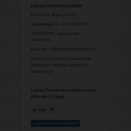
Latvijas Farmaceitu biedrība
Pils iela 21, Rīga, LV-1050
Reģistrācijas Nr.: 4 000 800 867 6
“SWEDBANK”; bankas kods:
HABALV22
Konta Nr.: LV69HABA000140J045628
(Lūdzam uz konferenci paņemt līdzi
maksājuma veikšanu apliecinošu
dokumentu!)
Latvijas Farmaceitu biedrības birojā
(Pils iela 21, Rīga)
Patīk
+ GOOGLE KALENDĀRS