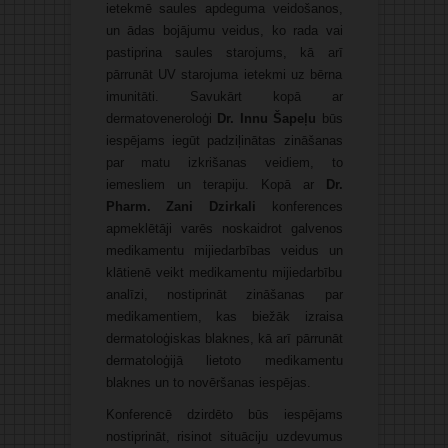
ietekmē saules apdeguma veidošanos,
un ādas bojājumu veidus, ko rada vai
pastiprina saules starojums, kā arī
pārrunāt UV starojuma ietekmi uz bērna
imunitāti. Savukārt kopā ar
dermatoveneroloģi
Dr. Innu Šapeļu
būs
iespējams iegūt padziļinātas zināšanas
par matu izkrišanas veidiem, to
iemesliem un terapiju. Kopā ar
Dr.
Pharm. Zani Dzirkali
konferences
apmeklētāji varēs noskaidrot galvenos
medikamentu mijiedarbības veidus un
klātienē veikt medikamentu mijiedarbību
analīzi, nostiprināt zināšanas par
medikamentiem, kas biežāk izraisa
dermatoloģiskas blaknes, kā arī pārrunāt
dermatoloģijā lietoto medikamentu
blaknes un to novēršanas iespējas.
Konferencē dzirdēto būs iespējams
nostiprināt, risinot situāciju uzdevumus