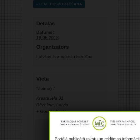
+ ICAL EKSPORTĒŠANA
Detaļas
Datums:
18.05.2018
Organizators
Latvijas Farmaceitu biedrība
Vieta
“Zeimuļs”
Krasta iela 31
Rēzekne
,
Latvia
+ Google Karte
Portālā publicētā rakstu un reklāmas informācij