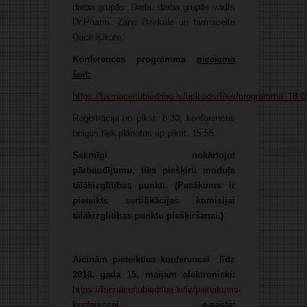
darba grupās. Darbu darba grupās vadīs
Dr.Pharm. Zane Dzirkale un farmaceite
Dace Ķikute.
Konferences programma
pieejama
šeit:
https://farmaceitubiedriba.lv/uploads/files/programma_1
Reģistrācija
no plkst. 8:30, konferences
beigas tiek plānotas ap plkst. 15:55.
Sekmīgi nokārtojot
pārbaudījumu,
tiks piešķirti moduļa
tālākizglītības punkti.
(Pasākums ir
pieteikts sertifikācijas komisijai
tālākizglītības punktu piešķiršanai.)
Aicinām pieteikties konferencei līdz
2018. gada 15. maijam elektroniski:
https://farmaceitubiedriba.lv/lv/pieteikums-
konferencei
,
e-pastā: