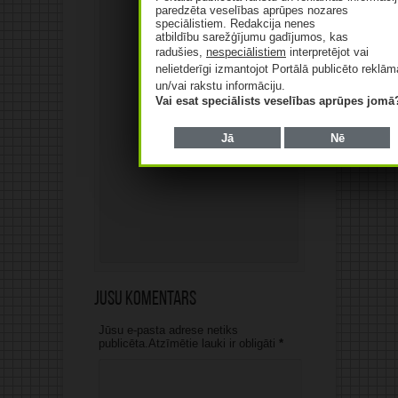
paredzēta veselības aprūpes nozares
speciālistiem. Redakcija nenes
atbildību sarežģījumu gadījumos, kas
radušies,
nespeciālistiem
interpretējot vai
nelietderīgi izmantojot Portālā publicēto reklā
un/vai rakstu informāciju.
Vai esat speciālists veselības aprūpes jomā
Jā
Nē
Jūsu komentārs
Jūsu e-pasta adrese netiks
publicēta.Atzīmētie lauki ir obligāti
*