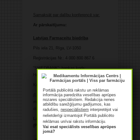
Samaksāt par dalību konferencē var:
Ar pārskaitījumu:
Latvijas Farmaceitu biedrība
Pils iela 21, Rīga, LV-1050
Reģistrācijas Nr.: 4 000 800 867 6
“SWEDBANK”; bankas kods:
HABALV22
Konta Nr.: LV69HABA000140J045628
Portālā publicētā rakstu un reklāmas
informācija paredzēta veselības aprūpes
(Lūdzam uz konferenci paņemt līdzi
nozares speciālistiem. Redakcija nenes
maksājuma veikšanu apliecinošu
atbildību sarežģījumu gadījumos, kas
dokumentu!)
radušies,
nespeciālistiem
interpretējot vai
nelietderīgi izmantojot Portālā publicēto
Latvijas Farmaceitu biedrības birojā
reklāmas un/vai rakstu informāciju.
(Pils iela 21, Rīga).
Vai esat speciālists veselības aprūpes
jomā?
Patīk