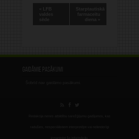
Alternative:
«
LFB
Starptautiskā
valdes
farmaceitu
sēde
diena
»
Gaidāmie pasākumi
Šobrīd nav gaidāmo pasākumi.
Redakcija nenes atbildību sarežģījumu gadījumos, kas
radušies, nespeciālistiem interpretējot vai nelietderīgi
izmantojot šo informāciju.