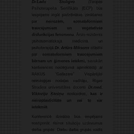
Dr.Ladu Stoligvo
(Eiropas
Psihoterapeita Sertifikāts (ECP) būs
iespējams iegūt padziļinātas zināšanas
par
neirozēm, somatoformiem
traucējumiem un veģetatīvās
disfunkcijas fenomenu
. Ārsts-rezidents
psihosomatiskajā medicīnā un
psihoterapijā
Dr. Artūrs Miksons
stāstīs
par
somatoformiem traucējumiem
bērnam un ģimenes ietekmi,
savukārt
konferences noslēgumā apmeklētāji ar
RAKUS “Gaiļezers” Vispārējās
neiroloģijas nodaļas vadītāju, Rīgas
Stradiņa universitātes docenti
Dr.med.
Viktoriju Ķēniņu
noskaidros,
kas ir
neiroplasticitāte un vai to var
ietekmēt
.
Konferencē dzirdēto būs iespējams
nostiprināt, risinot situāciju uzdevumus
darba grupās. Darbu darba grupās vadīs