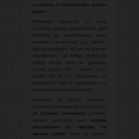
izpausmes, to farmaceitiskās aprūpes
taktika” .
Mūsdienās sabiedrībā un starp
veselības aprūpes speciālistiem ir plaši
diskutēts par somatoformiem nervu
sistēmas traucējumiem gan bērniem,
gan pieaugušajiem, kā arī par atmiņas
traucējumiem, kas pēdējā desmitgadē
straujā dzīves ritma un pieaugušā
dzīves ilguma dēļ ir kļuvuši īpašu
aktuāli. Bet kā šos traucējumus var
diagnosticēt, kāda ir simptomātika un
iespējamā farmaceitiskā aprūpe?
Konferencē no RAKUS “Gaiļezers”
sertificētas neiroloģes un neirosonoloģes
Dr. Anželikas Gudrenieces
uzzināsiet
aktuālo informāciju par
atmiņas
traucējumiem, to cēloņiem un
aprūpes taktiku
. Kopā ar psihiatri