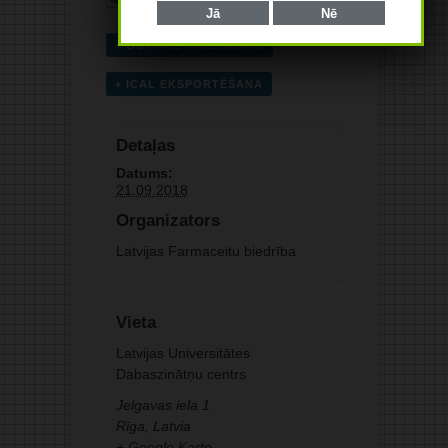
Jā
Nē
+ GOOGLE KALENDĀRS
+ ICAL EKSPORTĒŠANA
Detaļas
Datums:
21.09.2018
Organizators
Latvijas Farmaceitu biedrība
Vieta
Latvijas Universitātes
Dabaszinātņu centrs
Jelgavas iela 1
Rīga
,
Latvia
+ Google Karte