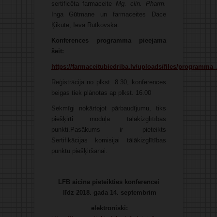
sertificēta farmaceite
Mg. clin. Pharm.
Inga Gūtmane un farmaceites Dace
Ķikute, Ieva Rutkovska.
Konferences programma
pieejama
šeit:
https://farmaceitubiedriba.lv/uploads/files/programma
Reģistrācija
no plkst. 8.30, konferences
beigas tiek plānotas ap plkst. 16.00
Sekmīgi nokārtojot pārbaudījumu, tiks
piešķirti moduļa tālākizglītības
punkti.Pasākums ir pieteikts
Sertifikācijas komisijai tālākizglītības
punktu piešķiršanai.
LFB aicina pieteikties konferencei
līdz 2018. gada 14. septembrim
elektroniski: