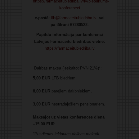
https://farmaceitubiedriba.lv/lv/pieteikums-
konferencei
e-pastā:
lfb@farmaceitubiedriba.lv
vai
pa tālruni 67280522.
Papildu informācija par konferenci
Latvijas Farmaceitu biedrības vietnē:
https://farmaceitubiedriba.lv
Dalības maksa
(ieskaitot PVN 21%)*:
5,00
EUR
LFB biedriem,
8,00 EUR
pārējiem dalībniekiem,
3,00
EUR
nestrādājošiem pensionāriem.
Maksājot uz vietas konferences dienā
–15,00 EUR.
*Pusdienas iekļautas dalības maksā!