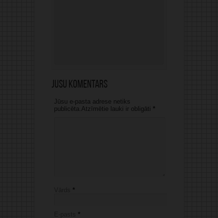
Jūsu komentārs
Jūsu e-pasta adrese netiks
publicēta.Atzīmētie lauki ir obligāti
*
Vārds
*
E-pasts
*