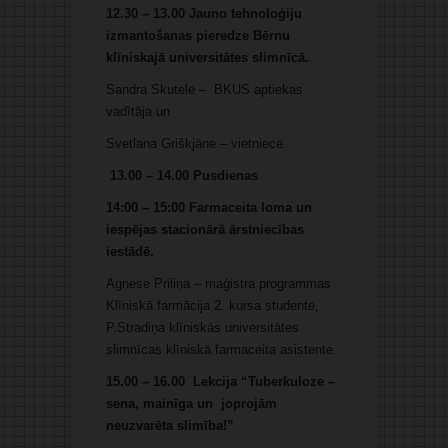
12.30 – 13.00 Jauno tehnoloģiju
izmantošanas pieredze Bērnu
klīniskajā universitātes slimnīcā.
Sandra Skutele – BKUS aptiekas
vadītāja un
Svetlana Griškjāne – vietniece.
13.00 – 14.00 Pusdienas
14:00 – 15:00 Farmaceita loma un
iespējas stacionārā ārstniecības
iestādē.
Agnese Priliņa – maģistra programmas
Klīniskā farmācija 2. kursa studente,
P.Stradiņa klīniskās universitātes
slimnīcas klīniskā farmaceita asistente.
15.00 – 16.00 Lekcija “Tuberkuloze –
sena, mainīga un joprojām
neuzvarēta slimība!”