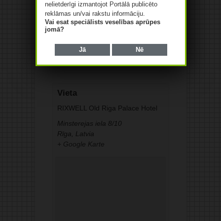
nelietderīgi izmantojot Portālā publicēto
Detaļas
reklāmas un/vai rakstu informāciju.
Datums:
Vai esat speciālists veselības aprūpes
23.11.2016
jomā?
Organizators
Jā
Nē
LFB Slēgta tipa aptieku sekcija
Vieta
RIXWELL Old Riga Palace Hotel
Minsterejas iela 8/10
Rīga
,
Latvia
+ Google Karte