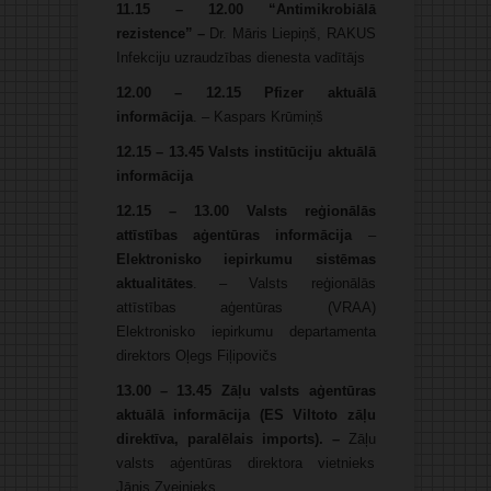
11.15 – 12.00 “Antimikrobiālā
rezistence” –
Dr. Māris Liepiņš, RAKUS
Infekciju uzraudzības dienesta vadītājs
12.00 – 12.15 Pfizer aktuālā
informācija
. – Kaspars Krūmiņš
12.15 – 13.45 Valsts institūciju aktuālā
informācija
12.15 – 13.00 Valsts reģionālās
attīstības aģentūras
informācija
–
Elektronisko iepirkumu sistēmas
aktualitātes
. – Valsts reģionālās
attīstības aģentūras (VRAA)
Elektronisko iepirkumu departamenta
direktors Oļegs Fiļipovičs
13.00 – 13.45 Zāļu valsts aģentūras
aktuālā informācija (ES Viltoto zāļu
direktīva, paralēlais imports). –
Zāļu
valsts aģentūras direktora vietnieks
Jānis Zvejnieks