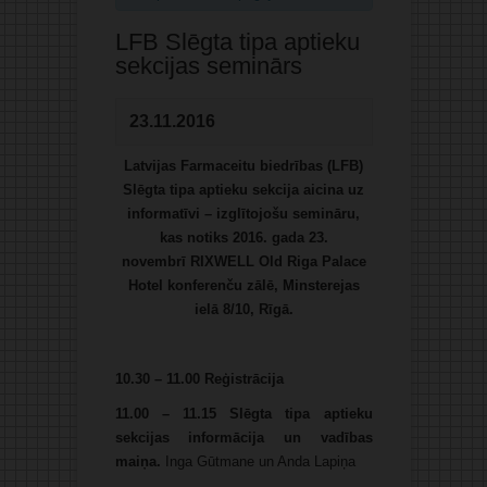
LFB Slēgta tipa aptieku
sekcijas seminārs
23.11.2016
Latvijas Farmaceitu biedrības (LFB)
Slēgta tipa aptieku sekcija aicina uz
informatīvi – izglītojošu semināru,
kas notiks 2016. gada 23.
novembrī
RIXWELL Old Riga Palace
Hotel konferenču zālē,
Minsterejas
ielā 8/10, Rīgā.
10.30 – 11.00 Reģistrācija
11.00 – 11.15
Slēgta tipa aptieku
sekcijas informācija un vadības
maiņa.
Inga Gūtmane un Anda Lapiņa