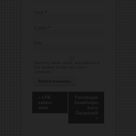
Vārds
*
E-pasts
*
Web
Save my name, email, and website in
this browser for the next time I
comment.
Alternative:
«
LFB
Farmācijas
valdes
Akadēmijas
sēde
kursi
Daugavpilī
»