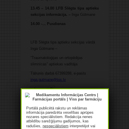
13.45 – 14.00 LFB Slēgta tipa aptieku
sekcijas informācija. –
Inga Gūtmane
14.00 -… Pusdienas
LFB Slēgta tipa aptieku sekcijas vārdā
Inga Gūtmane –
“Traumatoloģijas un ortopēdijas
slimnīcas” aptiekas vadītāja
Tālrunis darbā 67399288, e-pasts
inga.gutmane@tos.lv
Patīk
+ GOOGLE KALENDĀRS
Portālā publicētā rakstu un reklāmas
informācija paredzēta veselības aprūpes
+ ICAL EKSPORTĒŠANA
nozares speciālistiem. Redakcija nenes
atbildību sarežģījumu gadījumos, kas
radušies,
nespeciālistiem
interpretējot vai