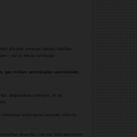
tējot plānotās izmaiņas Aptieku darbības
em – par šo lekciju farmācijas
m, gan virālām sezonālajām saslimšanām,
ēzi, diagnostikas kritērijiem, kā arī
tot;
 lietošanas lietderīgumu sezonālo infekciju
slimstības dinamiku. Lekcijas laikā apskatīsim,