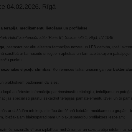
nce 04.02.2026. Rīgā
ma terapijā, medikamentu lietošanā un profilaksē
ark Hotel” konferenču zāle “Paris II”, Slokas ielā 1, Rīgā, LV-1048
ga
, pastāstot par aktuālitātēm farmācijas nozarē un LFB darbībā, īpaši akcen
 saistībā ar farmaceitu sniegtiem aptiekas un farmaceitiskajiem pakalpojumi
enču punktu.
s
sezonālās elpceļu slimības
. Konferences laikā runāsim gan par
bakteriālā
un praktiskiem padomiem dalīsies:
ru kopā atkārtosim informāciju par rinosinusītu etioloģiju, iedalījumu un patoģen
ācijas speciālisti prastu izskaidrot terapijas pamatelementu izvēli un to pama
tinās ar dažādām infekciju slimību ārstēšanā lietotām medikamentu grupām, to
jām, biežākajām blakusparādībām un blakusparādību profilakses iespējām;
 iezīmēs sezonālo vīrusu izplatības mehānismus un savstarpējo ietekmi uz sa