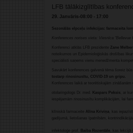
LFB tālākizglītības konfere
29. Janvāris-08:00
-
17:00
Sezonālās elpceļu infekcijas: farmaceita lo
Konferences norises vieta:
Viesnīca “Bellevue P
Konferenci atklās LFB prezidente
Zane Melber
noteikumos un Epidemioloģiskās drošības likumā
speciālisti saņems vienu menedžmenta kompet
Savukārt konferences galvenā tēma šoreiz bū
tostarp rinosinusītu, COVID-19 un gripu.
Konferences laikā ar teorētiskajām zināšanām 
otolaringologs Dr. med.
Kaspars Peksis
, ar ku
iespējamām rinosinusītu komplikācijām, lai farm
klīniskā farmaceite
Alīna Kriviņa
, kas iepazīs
gadījumā, lietošanas īpatnībām, kontrindikāci
infektoloģe prof.
Baiba Rozentāle
, kas lekcijā