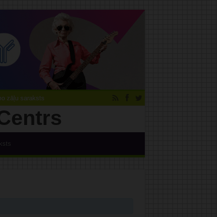
 zāļu saraksts
ksts