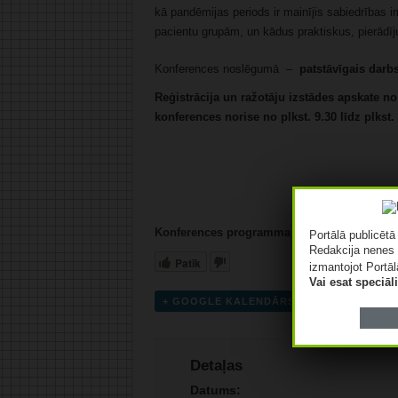
kā pandēmijas periods ir mainījis sabiedrības 
pacientu grupām, un kādus praktiskus, pierādī
Konferences noslēgumā –
patstāvīgais darb
Reģistrācija un ražotāju izstādes apskate no 
konferences norise no plkst. 9.30 līdz plkst.
Konferences programma ŠEIT
Portālā publicēt
Redakcija nenes 
Patīk
izmantojot Portāl
Vai esat speciā
+ GOOGLE KALENDĀRS
+ ICAL EKS
Detaļas
Datums: