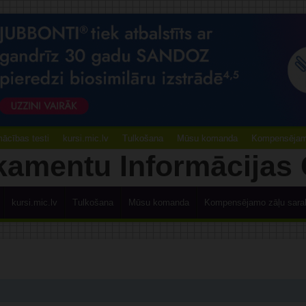
ācības testi
kursi.mic.lv
Tulkošana
Mūsu komanda
Kompensējamo
kursi.mic.lv
Tulkošana
Mūsu komanda
Kompensējamo zāļu sara