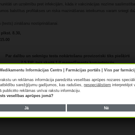
imunitāti un uzņēmību pret infekcijām, kāda ir vakcinācijas nozīme saslimst
jumos balstītus profilakses un riska mazināšanas ieteikumus varam sniegt d
s
(tests) zināšanu nostiprināšanai.
plkst. 8.30,
 15.00
Par dalību un sekmīgu testa nokārtošanu provizoriski tiks piešķirti
7.5 TIP, tajā skaitā 1.0
menedžmenta kompetencēs
(TIP skaits tiks precizēts un tuvākajā laikā norādīts pasākuma informācijā)
ā rakstu un reklāmas informācija paredzēta veselības aprūpes nozares speciāl
atbildību sarežģījumu gadījumos, kas radušies,
nespeciālistiem
interpretējot 
ā publicēto reklāmas un/vai rakstu informāciju.
lists veselības aprūpes jomā?
PORTĒŠANA
Jā
Nē