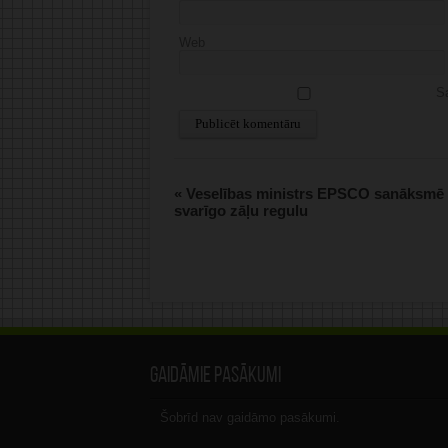
Web
Sa
Alternative:
«
Veselības ministrs EPSCO sanāksmē Bri
svarīgo zāļu regulu
Gaidāmie pasākumi
Šobrīd nav gaidāmo pasākumi.