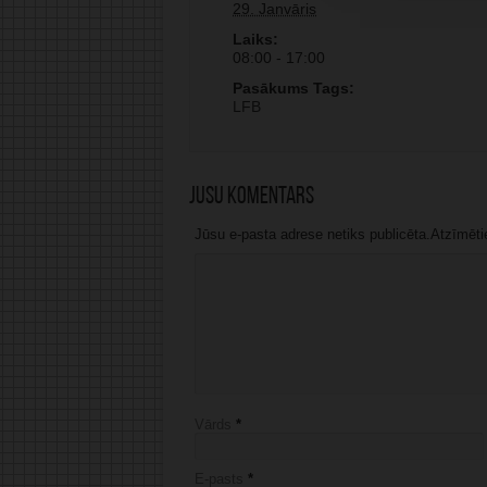
29. Janvāris
Laiks:
08:00 - 17:00
Pasākums Tags:
LFB
Jūsu komentārs
Jūsu e-pasta adrese netiks publicēta.Atzīmētie 
Vārds
*
E-pasts
*