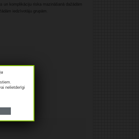
ības un komplikāciju riska mazināšanā dažādām
ažādām iedzīvotāju grupām.
istiem.
vai nelietderīgi