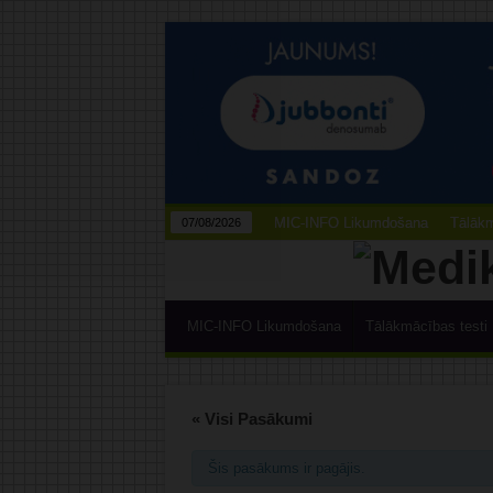
MIC-INFO Likumdošana
Tālākm
07/08/2026
MIC-INFO Likumdošana
Tālākmācības testi
« Visi Pasākumi
Šis pasākums ir pagājis.