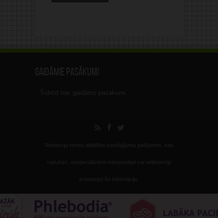
Gaidāmie pasākumi
Šobrīd nav gaidāmo pasākumi.
Redakcija nenes atbildību sarežģījumu gadījumos, kas
radušies, nespeciālistiem interpretējot vai nelietderīgi
izmantojot šo informāciju.