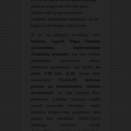
palīdzēs prognozēt slimības gaitu
dažāda riska grupu pacientiem,
izvēlēties atbilstošāko ārstēšanu, kā arī
kalpos turpmākajiem pētījumiem.
Šī un citu pētījumu rezultātus vētīs
trešdien, 7.aprīlī, Rīgas Stradiņa
universitātes tradicionālajās
Zinātnieku brokastīs
, kas būs veltītas
pandēmijas pētniecības tēmai.
Ikmēneša pasākumam, kas noritēs
no
plkst. 9.00 līdz 11.40
, šoreiz dots
nosaukums
“Covid-19: ikdienas
praksei un fundamentālai zinātnei
perspektīvā”
, un tajā pētnieki RSU
profesores Ludmilas Vīksnas vadībā
virtuāli prezentēs rezultātus valsts
pētījumu programmas projektam, kura
mērķis bija identificēt SARS-CoV-2
infekcijas izraisītos sociāli