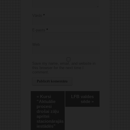
Vārds
*
E-pasts
*
Web
Save my name, email, and website in
this browser for the next time I
comment.
Alternative:
«
Kursi
LFB valdes
“Aktuālie
sēde
»
procesi
drošai zāļu
apritei
stacionārajās
iestādēs”