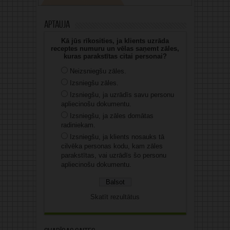
Aptauja
Kā jūs rīkosities, ja klients uzrāda
receptes numuru un vēlas saņemt zāles,
kuras parakstītas citai personai?
Neizsniegšu zāles.
Izsniegšu zāles.
Izsniegšu, ja uzrādīs savu personu
apliecinošu dokumentu.
Izsniegšu, ja zāles domātas
radiniekam.
Izsniegšu, ja klients nosauks tā
cilvēka personas kodu, kam zāles
parakstītas, vai uzrādīs šo personu
apliecinošu dokumentu.
Skatīt rezultātus