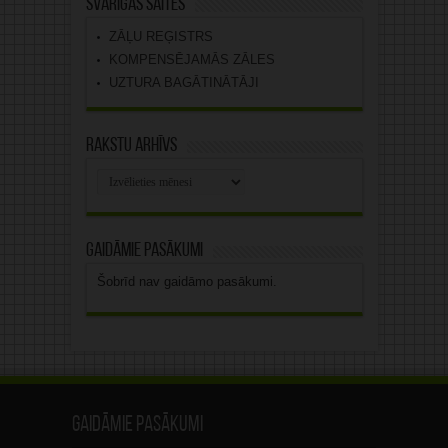
Svarīgas saites
ZĀĻU REĢISTRS
KOMPENSĒJAMĀS ZĀLES
UZTURA BAGĀTINĀTĀJI
Rakstu arhīvs
Rakstu
arhīvs
Gaidāmie pasākumi
Šobrīd nav gaidāmo pasākumi.
Gaidāmie pasākumi