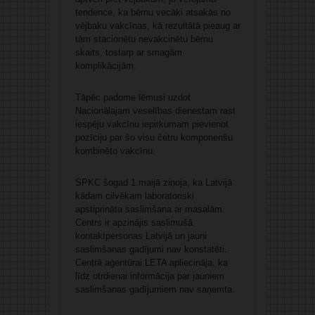
tendence, ka bērnu vecāki atsakās no
vējbaku vakcīnas, kā rezultātā pieaug ar
tām stacionētu nevakcinētu bērnu
skaits, tostarp ar smagām
komplikācijām.
Tāpēc padome lēmusi uzdot
Nacionālajam veselības dienestam rast
iespēju vakcīnu iepirkumam pievienot
pozīciju par šo visu četru komponenšu
kombinēto vakcīnu.
SPKC šogad 1.maijā ziņoja, ka Latvijā
kādam cilvēkam laboratoriski
apstiprināta saslimšana ar masalām.
Centrs ir apzinājis saslimušā
kontaktpersonas Latvijā un jauni
saslimšanas gadījumi nav konstatēti.
Centrā aģentūrai LETA apliecināja, ka
līdz otrdienai informācija par jauniem
saslimšanas gadījumiem nav saņemta.