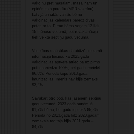
vakcīnu pret masalām, masaliņām un
epidēmisko parotītu (MPR vakcīnu).
Latvijā un citās valstīs bērnu
vakcinācijas kalendārs paredz divas
potes ar to. Pirmo bērns saņem 12 līdz
15 mēnešu vecumā, bet revakcinācija
tiek veikta septiņu gadu vecumā.
Veselības statistikas datubāzē pieejamā
informācija liecina, ka 2023.gadā
vakcinācijas aptvere attiecībā uz pirmo
poti sasniedza 100%, bet gadu iepriekš
96,8%. Periodā kopš 2013.gada
imunizācijas līmenis nav bijis zemāks
93,2%.
Savukārt otro poti, kas jāsaņem septiņu
gadu vecumā, 2023.gadā saņēmuši
91,7% bērnu, bet gadu iepriekš 85,8%.
Periodā no 2013.gada līdz 2023.gadam
zemākais rādītājs bijis 2021.gadā –
84,7%.