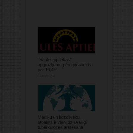
“Saules aptiekas”
apgrozījums pērn pieaudzis
par 10,4%
07/08/2026
Mediķu un līdzcilvēku
atbalsts ir vienlīdz svarīgi
tuberkulozes ārstēšanā