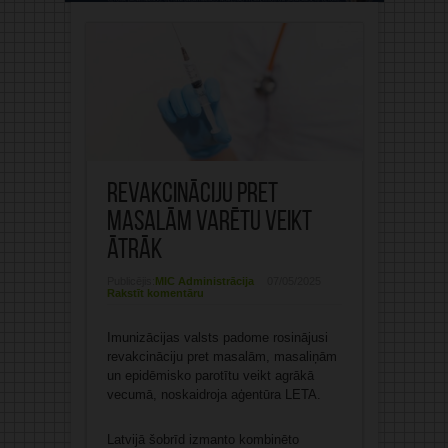
Revakcināciju pret
masalām varētu veikt
ātrāk
Publicējis:
MIC Administrācija
07/05/2025
Rakstīt komentāru
Imunizācijas valsts padome rosinājusi
revakcināciju pret masalām, masaliņām
un epidēmisko parotītu veikt agrākā
vecumā, noskaidroja aģentūra LETA.
Latvijā šobrīd izmanto kombinēto