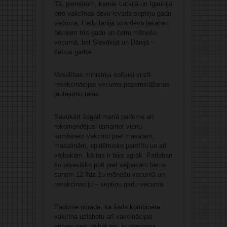
Tā, piemēram, kamēr Latvijā un Igaunijā
otro vakcīnas devu ievada septiņu gadu
vecumā, Lielbritānijā otrā deva jāsaņem
bērniem trīs gadu un četru mēnešu
vecumā, bet Slovākijā un Dānijā –
četros gados.
Veselības ministrija solījusi virzīt
revakcinācijas vecuma pazemināšanas
jautājumu tālāk.
Savukārt šogad martā padome arī
rekomendējusi izmantot vienu
kombinēto vakcīnu pret masalām,
masaliņām, epidēmisko parotītu un arī
vējbakām, kā tas ir bijis agrāk. Patlaban
šo atsevišķo poti pret vējbakām bērns
saņem 12 līdz 15 mēnešu vecumā un
revakcināciju – septiņu gadu vecumā.
Padome norāda, ka šāda kombinētā
vakcīna uzlabotu arī vakcinācijas
aptveri pret vējbakām, jo vērojama