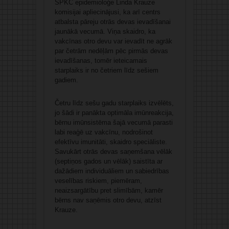
SPKC epidemioloģe Linda Krauze
komisijai apliecinājusi, ka arī centrs
atbalsta pāreju otrās devas ievadīšanai
jaunākā vecumā. Viņa skaidro, ka
vakcīnas otro devu var ievadīt ne agrāk
par četrām nedēļām pēc pirmās devas
ievadīšanas, tomēr ieteicamais
starplaiks ir no četriem līdz sešiem
gadiem.
Četru līdz sešu gadu starplaiks izvēlēts,
jo šādi ir panākta optimāla imūnreakcija,
bērnu imūnsistēma šajā vecumā parasti
labi reaģē uz vakcīnu, nodrošinot
efektīvu imunitāti, skaidro speciāliste.
Savukārt otrās devas saņemšana vēlāk
(septiņos gados un vēlāk) saistīta ar
dažādiem individuāliem un sabiedrības
veselības riskiem, piemēram,
neaizsargātību pret slimībām, kamēr
bērns nav saņēmis otro devu, atzīst
Krauze.