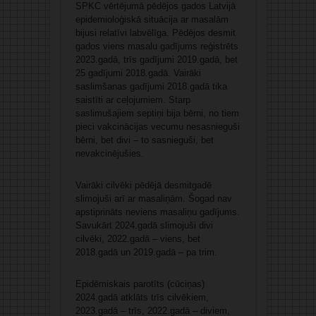
SPKC vērtējumā pēdējos gados Latvijā
epidemioloģiskā situācija ar masalām
bijusi relatīvi labvēlīga. Pēdējos desmit
gados viens masalu gadījums reģistrēts
2023.gadā, trīs gadījumi 2019.gadā, bet
25 gadījumi 2018.gadā. Vairāki
saslimšanas gadījumi 2018.gadā tika
saistīti ar ceļojumiem. Starp
saslimušajiem septiņi bija bērni, no tiem
pieci vakcinācijas vecumu nesasnieguši
bērni, bet divi – to sasnieguši, bet
nevakcinējušies.
Vairāki cilvēki pēdējā desmitgadē
slimojuši arī ar masaliņām. Šogad nav
apstiprināts neviens masaliņu gadījums.
Savukārt 2024.gadā slimojuši divi
cilvēki, 2022.gadā – viens, bet
2018.gadā un 2019.gadā – pa trim.
Epidēmiskais parotīts (cūciņas)
2024.gadā atklāts trīs cilvēkiem,
2023.gadā – trīs, 2022.gadā – diviem,