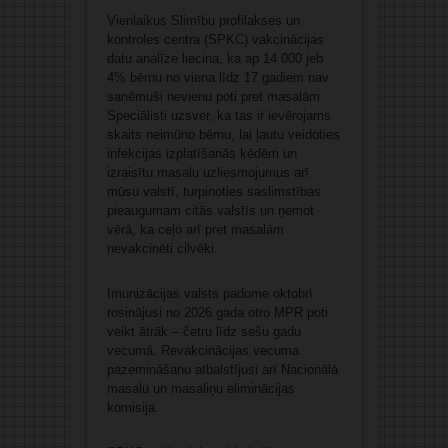
Vienlaikus Slimību profilakses un
kontroles centra (SPKC) vakcinācijas
datu analīze liecina, ka ap 14 000 jeb
4% bērnu no viena līdz 17 gadiem nav
saņēmuši nevienu poti pret masalām.
Speciālisti uzsver, ka tas ir ievērojams
skaits neimūno bērnu, lai ļautu veidoties
infekcijas izplatīšanās ķēdēm un
izraisītu masalu uzliesmojumus arī
mūsu valstī, turpinoties saslimstības
pieaugumam citās valstīs un ņemot
vērā, ka ceļo arī pret masalām
nevakcinēti cilvēki.
Imunizācijas valsts padome oktobrī
rosinājusi no 2026.gada otro MPR poti
veikt ātrāk – četru līdz sešu gadu
vecumā. Revakcinācijas vecuma
pazemināšanu atbalstījusi arī Nacionālā
masalu un masaliņu eliminācijas
komisija.