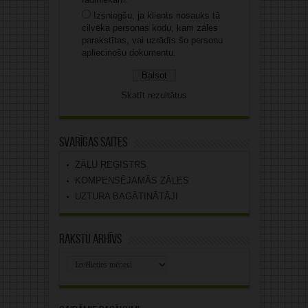
Izsniegšu, ja klients nosauks tā
cilvēka personas kodu, kam zāles
parakstītas, vai uzrādīs šo personu
apliecinošu dokumentu.
Skatīt rezultātus
Svarīgas saites
ZĀĻU REĢISTRS
KOMPENSĒJAMĀS ZĀLES
UZTURA BAGĀTINĀTĀJI
Rakstu arhīvs
Rakstu
arhīvs