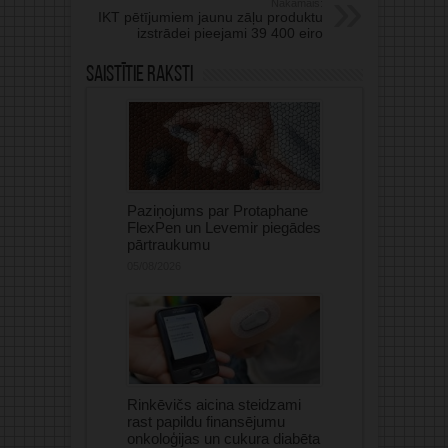
Nākamais:
IKT pētījumiem jaunu zāļu produktu
izstrādei pieejami 39 400 eiro
Saistītie raksti
Paziņojums par Protaphane
FlexPen un Levemir piegādes
pārtraukumu
05/08/2026
Rinkēvičs aicina steidzami
rast papildu finansējumu
onkoloģijas un cukura diabēta