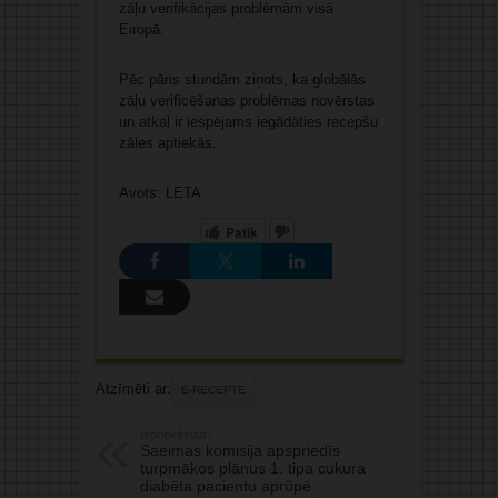
zāļu verifikācijas problēmām visā
Eiropā.
Pēc pāris stundām ziņots, ka globālās
zāļu verificēšanas problēmas novērstas
un atkal ir iespējams iegādāties recepšu
zāles aptiekās.
Avots: LETA
Patīk
Atzīmēti ar:
E-RECEPTE
Iepriekšējais:
Saeimas komisija apspriedīs
turpmākos plānus 1. tipa cukura
diabēta pacientu aprūpē