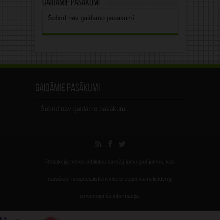
Gaidāmie pasākumi
Šobrīd nav gaidāmo pasākumi.
Gaidāmie pasākumi
Šobrīd nav gaidāmo pasākumi.
Redakcija nenes atbildību sarežģījumu gadījumos, kas
radušies, nespeciālistiem interpretējot vai nelietderīgi
izmantojot šo informāciju.