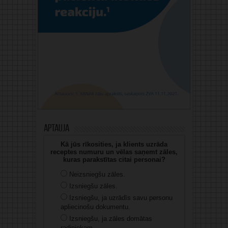
Aptauja
Kā jūs rīkosities, ja klients uzrāda
receptes numuru un vēlas saņemt zāles,
kuras parakstītas citai personai?
Neizsniegšu zāles.
Izsniegšu zāles.
Izsniegšu, ja uzrādīs savu personu
apliecinošu dokumentu.
Izsniegšu, ja zāles domātas
radiniekam.