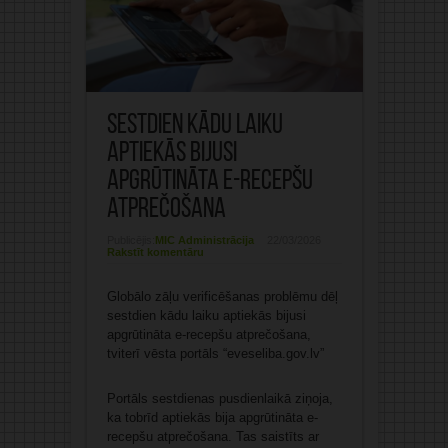
Sestdien kādu laiku
aptiekās bijusi
apgrūtināta e-recepšu
atprečošana
Publicējis:
MIC Administrācija
22/03/2026
Rakstīt komentāru
Globālo zāļu verificēšanas problēmu dēļ
sestdien kādu laiku aptiekās bijusi
apgrūtināta e-recepšu atprečošana,
tviterī vēsta portāls “eveseliba.gov.lv”
Portāls sestdienas pusdienlaikā ziņoja,
ka tobrīd aptiekās bija apgrūtināta e-
recepšu atprečošana. Tas saistīts ar