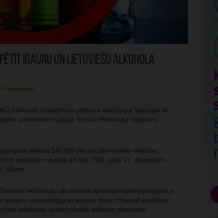
 pētīt igauņu un lietuviešu alkohola
tīt komentāru
KC) konkursā izraudzīsies pētījuma veicēju par Igaunijas un
egādes paradumiem Latvijā, liecina informācija Iepirkumu
īgumcena plānota 140 000 eiro bez pievienotās vērtības
rmiņš paredzēts ne ilgāk kā līdz 2029. gada 21. decembrim.
. jūlijam.
 Lietuvas iedzīvotāju alkoholisko dzērienu iegādes paradumus
iņa aprēķinu metodoloģiju un iegūtos datus izmantot veselības
lkohola lietošanas ierobežošanas politikas plānošanai.