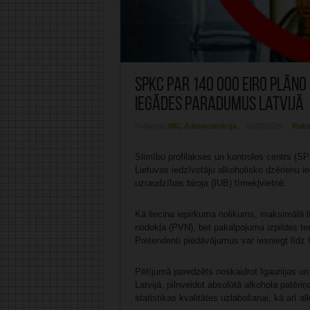
SPKC par 140 000 eiro plāno
iegādes paradumus Latvijā
Publicējis:
MIC Administrācija
10/06/2026
Raks
Slimību profilakses un kontroles centrs (SP
Lietuvas iedzīvotāju alkoholisko dzērienu i
uzraudzības biroja (IUB) tīmekļvietnē.
Kā liecina iepirkuma nolikums, maksimālā l
nodokļa (PVN), bet pakalpojuma izpildes te
Pretendenti piedāvājumus var iesniegt līdz 6
Pētījumā paredzēts noskaidrot Igaunijas un
Latvijā, pilnveidot absolūtā alkohola patēr
statistikas kvalitātes uzlabošanai, kā arī a