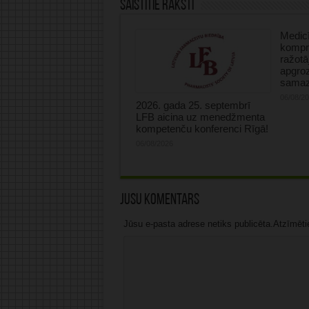
Saistītie raksti
Medicī
kompre
ražotā
apgro
samaz
06/08/2
2026. gada 25. septembrī
LFB aicina uz menedžmenta
kompetenču konferenci Rīgā!
06/08/2026
Jūsu komentārs
Jūsu e-pasta adrese netiks publicēta.Atzīmētie 