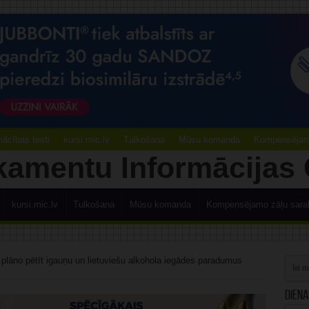
ācības testi
kursi.mic.lv
Tulkošana
Mūsu komanda
Kompensējamo
kursi.mic.lv
Tulkošana
Mūsu komanda
Kompensējamo zāļu sara
plāno pētīt igauņu un lietuviešu alkohola iegādes paradumus
Diena