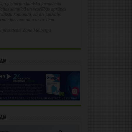
ijā jāstiprina klīniskā farmaceita
īcijas slimnīcā un veselības aprūpes
ciālistu komandā, kā arī jāuzlabo
ormācijas apmaiņa ar ārstiem.
 prezidente Zane Melberga
āma
āma