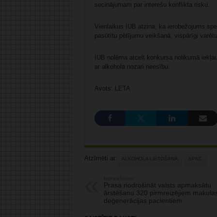
secinājumam par interešu konflikta risku.
Vienlaikus IUB atzina, ka ierobežojums speci
pasūtītu pētījumu veikšanā, vispārīgi varēt
IUB nolēma atcelt konkursa nolikumā iekļau
ar alkohola nozari neesību.
Avots: LETA
Atzīmēti ar:
ALKOHOLA LIETOŠANA
SPKC
Iepriekšējais:
Prasa nodrošināt valsts apmaksātu
ārstēšanu 320 pirmreizējiem makula
deģenerācijas pacientiem