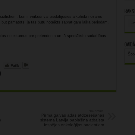
Rakst
ālistiem, kuri ir veikuši vai piedalījušies alkohola nozares
Rak
u būt pamatots, ja tas būtu noteikts saprātīgam laika periodam.
arhī
tos noteikumus par pretendenta un tā speciālistu sadarbības
Gaidā
Šob
Patīk
Nākamais:
Pirmā galvas ādas atdzesēšanas
s
sistēma Latvijā paplašina atbalsta
iespējas onkoloģijas pacientiem