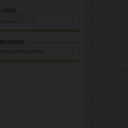
u arhīvs
stu
vs
mie pasākumi
rīd nav gaidāmo pasākumi.