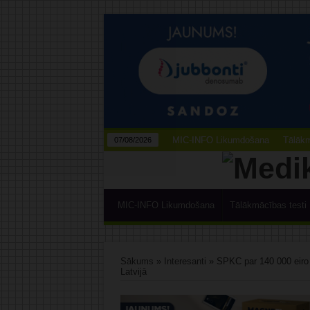
MIC-INFO Likumdošana
Tālākm
07/08/2026
MIC-INFO Likumdošana
Tālākmācības testi
Sākums
»
Interesanti
»
SPKC par 140 000 eiro 
Latvijā