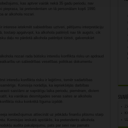
robežojums, kas aptver vairāk nekā 35 gadu periodu, nav
ki pieprasa, lai pretendentam un tā personālam kopš 1990.
ba ar alkohola nozari.
r interese ietekmēt sabiedrības uztveri, pētījumu interpretāciju
ā, tostarp apgalvojot, ka alkohola patēriņš nav tik augsts, cik
ku daļu no pārdotā alkohola patērējot tūristi, galvenokārt
 alkohola nozari rada būtisku interešu konflikta risku un apdraud
 neatkarību un sabiedrības veselības politikas dokumentu
st interešu konflikta risku ir leģitīms, tomēr sadarbības
esamērīgs. Komisija norādīja, ka iepriekšējās darbības
parasti saistāmi ar saprātīgu laika periodu, piemēram, diviem
atīt, ka vairākas desmitgades senas saites ar alkohola
Svarī
nflikta risku konkrētā līguma izpildē.
Z
K
eja ierobežojumus attiecināt uz jebkādu finanšu plūsmu starp
U
u. Komisijas ieskatā apstāklis, ka pretendents alkohola
dokļu audita pakalpojumu, pats par sevi nav pamats