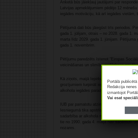
Anketā būs jāiekļauj jautājumi par respon
Latvijas apmeklējumiem pēdējo 12 mēnešu l
iegādes motivāciju, kā arī iegādes vietām, 
Pētījumā dati būs jāiegūst trīs periodos. P
gada 1. jūlijam, otrais – no 2028. gada 1. m
marta līdz 2029. gada 1. jūnijam. Pētījuma
gada 1. novembrim.
Pētījumu paredzēts īstenot “Eiropas Sociāl
veicināšanas un slimību profilakses pasāk
Kā ziņots, maijā Iepirkumu uzraudzības biro
Portālā publicēt
grozījumiem turpināt iepirkuma procedūru un
Redakcija nenes 
alkohola iegādes paradumiem Latvijā.
izmantojot Portāl
Vai esat speciā
IUB par pamatotu atzina SIA “Pricewaterho
Iesniegumā tika apstrīdētas konkursa nolik
sadarbība ar alkohola nozari un ka gan pret
tie no 1990. gada 4. maija nav saņēmuši un
nozares.