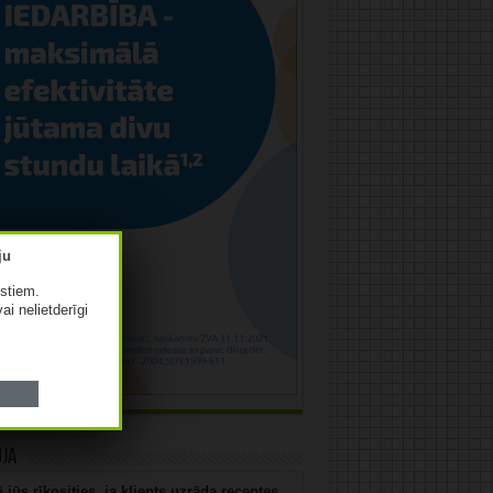
istiem.
vai nelietderīgi
uja
 jūs rīkosities, ja klients uzrāda receptes