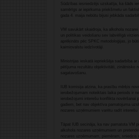
Sūdzības iesniedzējs uzskatīja, ka šāds ie
samērīgs ar iepirkuma priekšmetu un faktis
gada 4. maija nebūtu bijusi jebkāda sadarbī
VM savukārt skaidroja, ka alkohola nozarei i
un politikas veidošanu sev labvēlīgā virzien
aprēķināts pēc SPKC metodoloģijas, jo būtis
kaimiņvalstu iedzīvotāji.
Ministrijas ieskatā iepriekšēja sadarbība ar
pētījuma rezultātu objektivitāti, zinātnisko
sagatavošanu.
IUB komisija atzina, ka prasību mērķis novēr
ierobežojumam noteiktais laika periods ir n
ierobežojumi interešu konflikta novēršanai 
gadiem, bet nav objektīva pamatojuma uzsk
nozares uzņēmumiem varētu radīt interešu ko
Tāpat IUB secināja, ka nav pamatota VM pie
alkohola nozares uzņēmumiem un pretendent
nozares uzņēmumam, piemēram, sniedzis no