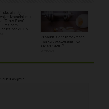
nisko elastīgo un
sijas izstrādājumu
ja “Tonus Elast”
zījums pērn
inājies par 21,1%
026
Pusaudzis grib lietot kreatīnu
muskuļu audzēšanai! Ko
saka eksperti?
06/08/2026
lauki ir obligāti
*