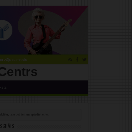
 zāļu saraksts
ksts
s citāts