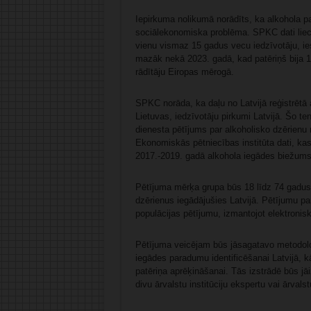
Iepirkuma nolikumā norādīts, ka alkohola pa
sociālekonomiska problēma. SPKC dati lieci
vienu vismaz 15 gadus vecu iedzīvotāju, ieska
mazāk nekā 2023. gadā, kad patēriņš bija 12,
rādītāju Eiropas mērogā.
SPKC norāda, ka daļu no Latvijā reģistrētā 
Lietuvas, iedzīvotāju pirkumi Latvijā. Šo 
dienesta pētījums par alkoholisko dzērienu r
Ekonomiskās pētniecības institūta dati, ka
2017.-2019. gadā alkohola iegādes biežums 
Pētījuma mērķa grupa būs 18 līdz 74 gadus v
dzērienus iegādājušies Latvijā. Pētījumu p
populācijas pētījumu, izmantojot elektroni
Pētījuma veicējam būs jāsagatavo metodoloģ
iegādes paradumu identificēšanai Latvijā, kā
patēriņa aprēķināšanai. Tās izstrādē būs jā
divu ārvalstu institūciju ekspertu vai ārvals