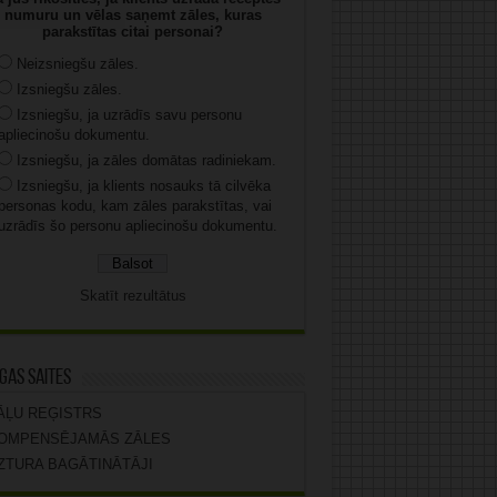
numuru un vēlas saņemt zāles, kuras
parakstītas citai personai?
Neizsniegšu zāles.
Izsniegšu zāles.
Izsniegšu, ja uzrādīs savu personu
apliecinošu dokumentu.
Izsniegšu, ja zāles domātas radiniekam.
Izsniegšu, ja klients nosauks tā cilvēka
personas kodu, kam zāles parakstītas, vai
uzrādīs šo personu apliecinošu dokumentu.
Skatīt rezultātus
gas saites
ĀĻU REĢISTRS
OMPENSĒJAMĀS ZĀLES
ZTURA BAGĀTINĀTĀJI