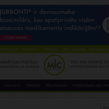
ācības testi
kursi.mic.lv
Tulkošana
Mūsu komanda
Kompensējamo
kursi.mic.lv
Tulkošana
Mūsu komanda
Kompensējamo zāļu sara