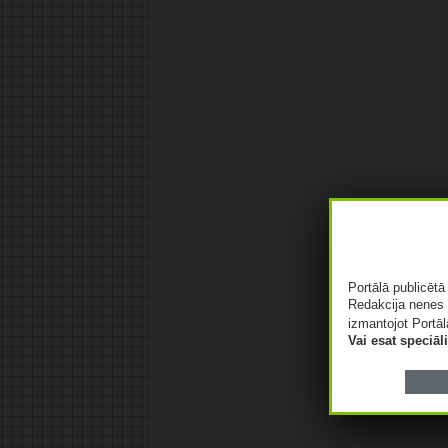
Portālā publicēt
Redakcija nenes 
izmantojot Portāl
Vai esat speciā