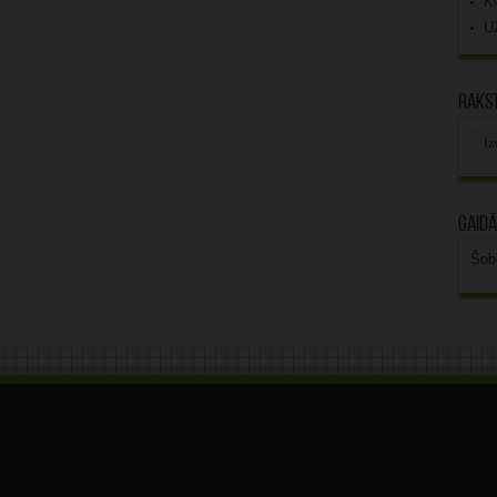
K
U
Rakst
Rak
arhī
Gaidā
Šob