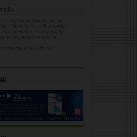
s citāts
ijā jāstiprina klīniskā farmaceita
īcijas slimnīcā un veselības aprūpes
ciālistu komandā, kā arī jāuzlabo
ormācijas apmaiņa ar ārstiem.
 prezidente Zane Melberga
āma