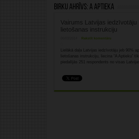
Birku ahrīvs:
A aptieka
Vairums Latvijas iedzīvotāju 
lietošanas instrukciju
06/03/2014
Rakstīt komentāru
Lielākā daļa Latvijas iedzīvotāju jeb 90% 
lietošanas instrukciju, liecina “A Aptieku” tī
piedalījās 251 respondents no visas Latvi