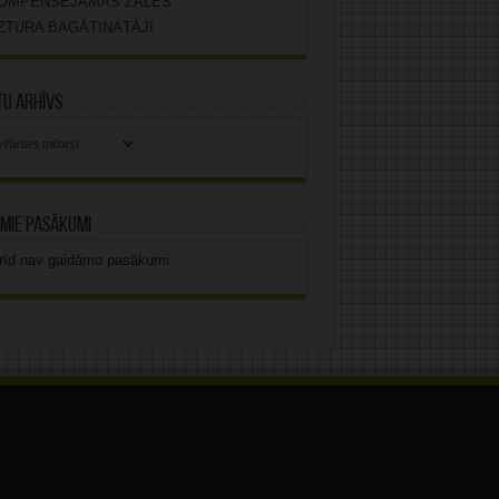
OMPENSĒJAMĀS ZĀLES
ZTURA BAGĀTINĀTĀJI
u arhīvs
stu
vs
mie pasākumi
rīd nav gaidāmo pasākumi.