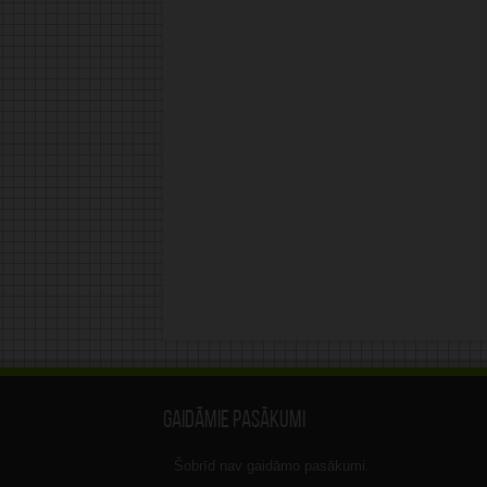
Gaidāmie pasākumi
Šobrīd nav gaidāmo pasākumi.