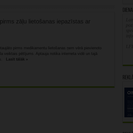
Diena
Latv
pirms zāļu lietošanas iepazīstas ar
poz
spe
inf
LFB
aptaujāto pirms medikamentu lietošanas ņem vērā pievienoto
kla veiktais pētījums. Aptauja notika interneta vidē un tajā
jas.
Lasīt tālāk »
Rekl