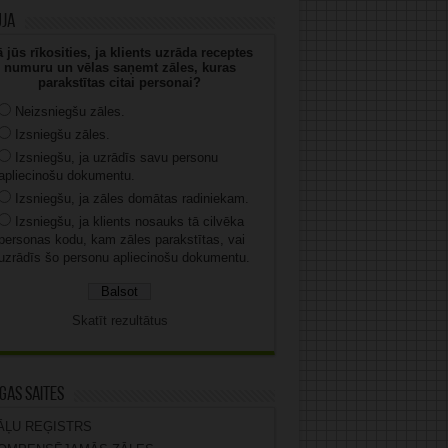
uja
 jūs rīkosities, ja klients uzrāda receptes
numuru un vēlas saņemt zāles, kuras
parakstītas citai personai?
Neizsniegšu zāles.
Izsniegšu zāles.
Izsniegšu, ja uzrādīs savu personu
apliecinošu dokumentu.
Izsniegšu, ja zāles domātas radiniekam.
Izsniegšu, ja klients nosauks tā cilvēka
personas kodu, kam zāles parakstītas, vai
uzrādīs šo personu apliecinošu dokumentu.
Skatīt rezultātus
gas saites
ĀĻU REĢISTRS