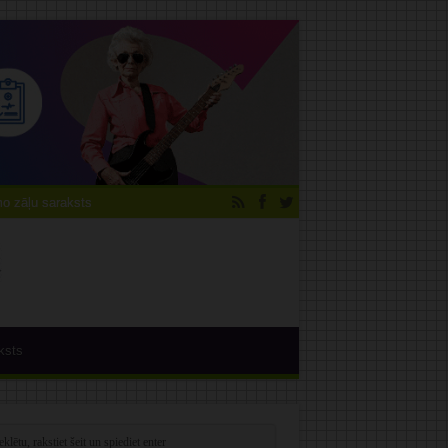
 zāļu saraksts
ksts