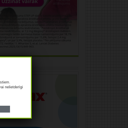
āma
istiem.
vai nelietderīgi