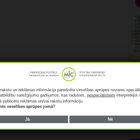
Rekl
ā rakstu un reklāmas informācija paredzēta veselības aprūpes nozares speciāl
atbildību sarežģījumu gadījumos, kas radušies,
nespeciālistiem
interpretējot 
ā publicēto reklāmas un/vai rakstu informāciju.
lists veselības aprūpes jomā?
Jā
Nē