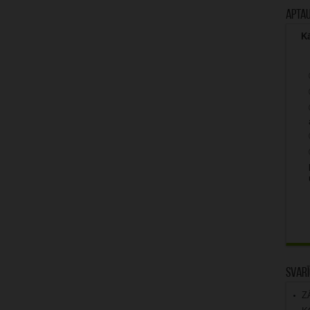
Apta
Kā
Svarī
Z