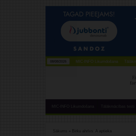
MIC-INFO Likumdošana
Tālākm
08/08/2026
MIC-INFO Likumdošana
Tālākmācības testi
Sākums
»
Birku ahrīvs: A aptieka