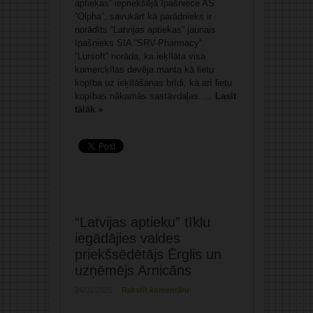
aptiekas” iepriekšējā īpašniece AS
“Olpha”, savukārt kā parādnieks ir
norādīts “Latvijas aptiekas” jaunais
īpašnieks SIA “SRV-Pharmacy”.
“Lursoft” norāda, ka ieķīlāta visa
komercķīlas devēja manta kā lietu
kopība uz ieķīlāšanas brīdi, kā arī lietu
kopības nākamās sastāvdaļas. ...
Lasīt
tālāk »
“Latvijas aptieku” tīklu
iegādājies valdes
priekšsēdētājs Ērglis un
uzņēmējs Arnicāns
24/01/2025
Rakstīt komentāru