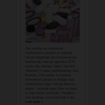
Zāļu ražotāji nav ieinteresēti
medikamentus pieteikt un reģistrēt
Latvijā nabadzīgā zāļu kompensācijas
budžeta dēļ, intervijā aģentūrai LETA
sacīja zāļu ražotāja “Olpha” (iepriekš
“Olainfarm”) valdes priekšsēdētājs Juris
Bundulis. Viņš pauda, ka kopumā
konkurence Latvijas un Baltijas tirgū
medikamentu tirgū ir līdzīga Rietumu
tirgiem – principā tirgus līderi no tirgus
uz tirgu būtiski nemainās. Vienlaikus
viņš skaidroja, ka ikvienā tirgū ir divi ...
Lasīt tālāk »