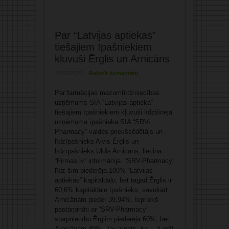
Par “Latvijas aptiekas”
tiešajiem īpašniekiem
kļuvuši Ērglis un Arnicāns
27/03/2025
Rakstīt komentāru
Par farmācijas mazumtirdzniecības
uzņēmums SIA “Latvijas aptieka”
tiešajiem īpašniekiem kļuvuši līdzšinējā
uzņēmuma īpašnieka SIA “SRV-
Pharmacy” valdes priekšsēdētājs un
līdzīpašnieks Alvis Ērglis un
līdzīpašnieks Uldis Arnicāns, liecina
“Firmas.lv” informācija. “SRV-Pharmacy”
līdz šim piederēja 100% “Latvijas
aptiekas” kapitāldaļu, bet tagad Ērglis ir
60,6% kapitāldaļu īpašnieks, savukārt
Arnicānam pieder 39,94%. Iepriekš
pastarpināti ar “SRV-Pharmacy”
starpniecību Ērglim piederēja 60%, bet
Arnicānam 40%. Jau ziņots, ka ...
Lasīt