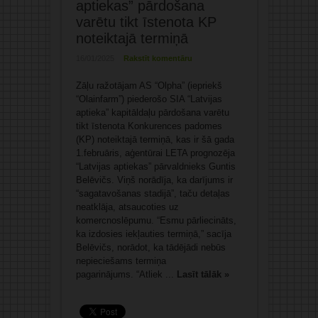
aptiekas” pārdošana
varētu tikt īstenota KP
noteiktajā termiņā
16/01/2025
Rakstīt komentāru
Zāļu ražotājam AS “Olpha” (iepriekš
“Olainfarm”) piederošo SIA “Latvijas
aptieka” kapitāldaļu pārdošana varētu
tikt īstenota Konkurences padomes
(KP) noteiktajā termiņā, kas ir šā gada
1.februāris, aģentūrai LETA prognozēja
“Latvijas aptiekas” pārvaldnieks Guntis
Belēvičs. Viņš norādīja, ka darījums ir
“sagatavošanas stadijā”, taču detaļas
neatklāja, atsaucoties uz
komercnoslēpumu. “Esmu pārliecināts,
ka izdosies iekļauties termiņā,” sacīja
Belēvičs, norādot, ka tādējādi nebūs
nepieciešams termiņa
pagarinājums. “Atliek ...
Lasīt tālāk »