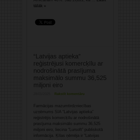
tālāk »
“Latvijas aptieka”
reģistrējusi komercķīlu ar
nodrošinātā prasījuma
maksimālo summu 36,525
miljoni eiro
28/01/2025
Rakstīt komentāru
Farmācijas mazumtirdzniecības
uzņēmums SIA “Latvijas aptieka”
reģistrējis komercķīlu ar nodrošinātā
prasījuma maksimālo summu 36,525
miljoni eiro, liecina “Lursoft” publiskotā
informācija. Ķīlas ņēmēja ir “Latvijas