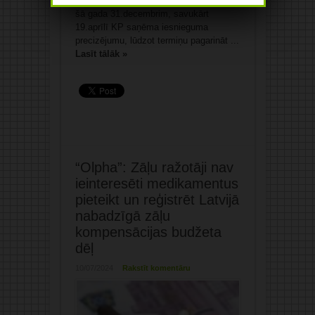
AS “AB city” nesaistītām personām līdz
šā gada 31.decembrim, savukārt
19.aprīlī KP saņēma iesnieguma
precizējumu, lūdzot termiņu pagarināt ...
Lasīt tālāk »
“Olpha”: Zāļu ražotāji nav
ieinteresēti medikamentus
pieteikt un reģistrēt Latvijā
nabadzīgā zāļu
kompensācijas budžeta
dēļ
10/07/2024
Rakstīt komentāru