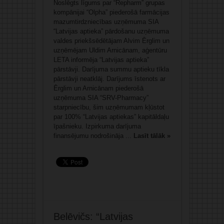
Noslēgts līgums par “Repharm” grupas
kompānijai “Olpha” piederošā farmācijas
mazumtirdzniecības uzņēmuma SIA
“Latvijas aptieka” pārdošanu uzņēmuma
valdes priekšsēdētājam Alvim Ērglim un
uzņēmējam Uldim Arnicānam, aģentūru
LETA informēja “Latvijas aptieka”
pārstāvji. Darījuma summu aptieku tīkla
pārstāvji neatklāj. Darījums īstenots ar
Ērglim un Arnicānam piederošā
uzņēmuma SIA “SRV-Pharmacy”
starpniecību, šim uzņēmumam kļūstot
par 100% “Latvijas aptiekas” kapitāldaļu
īpašnieku. Izpirkuma darījuma
finansējumu nodrošināja ...
Lasīt tālāk »
Belēvičs: “Latvijas