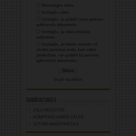
Neizsniegšu zāles.
Izsniegšu zāles.
Izsniegšu, ja uzrādīs savu personu
apliecinošu dokumentu.
Izsniegšu, ja zāles domātas
radiniekam.
Izsniegšu, ja klients nosauks tā
cilvēka personas kodu, kam zāles
parakstītas, vai uzrādīs šo personu
apliecinošu dokumentu.
Skatīt rezultātus
Svarīgas saites
ZĀĻU REĢISTRS
KOMPENSĒJAMĀS ZĀLES
UZTURA BAGĀTINĀTĀJI