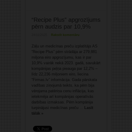
“Recipe Plus” apgrozījums
pērn audzis par 10,9%
24/11/2025
Rakstīt komentāru
Zāļu un medicīnas preču izplatītājs AS
“Recipe Plus” pērn strādāja ar 279,881
miljona eiro apgrozījumu, kas ir par
10,9% vairāk nekā 2023. gadā, savukārt
kompānijas peļņa pieauga par 12,2% –
līdz 22,236 miljoniem eiro, liecina
“Firmas.lv” informācija. Gada pārskata
vadības ziņojumā teikts, ka pērn bija
vērojama patēriņa cenu inflācija, kas
ietekmēja arī kompānijas operatīvās
darbības izmaksas. Pērn kompānija
turpinājusi medicīnas preču ...
Lasīt
tālāk »