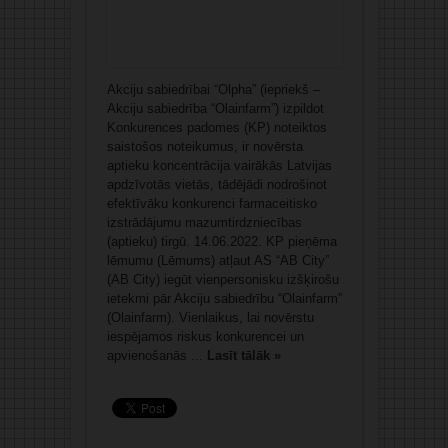
Akciju sabiedrībai “Olpha” (iepriekš –
Akciju sabiedrība “Olainfarm”) izpildot
Konkurences padomes (KP) noteiktos
saistošos noteikumus, ir novērsta
aptieku koncentrācija vairākās Latvijas
apdzīvotās vietās, tādējādi nodrošinot
efektīvāku konkurenci farmaceitisko
izstrādājumu mazumtirdzniecības
(aptieku) tirgū. 14.06.2022. KP pieņēma
lēmumu (Lēmums) atļaut AS “AB City”
(AB City) iegūt vienpersonisku izšķirošu
ietekmi pār Akciju sabiedrību “Olainfarm”
(Olainfarm). Vienlaikus, lai novērstu
iespējamos riskus konkurencei un
apvienošanās ...
Lasīt tālāk »