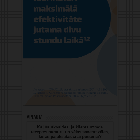
Aptauja
Kā jūs rīkosities, ja klients uzrāda
receptes numuru un vēlas saņemt zāles,
kuras parakstītas citai personai?