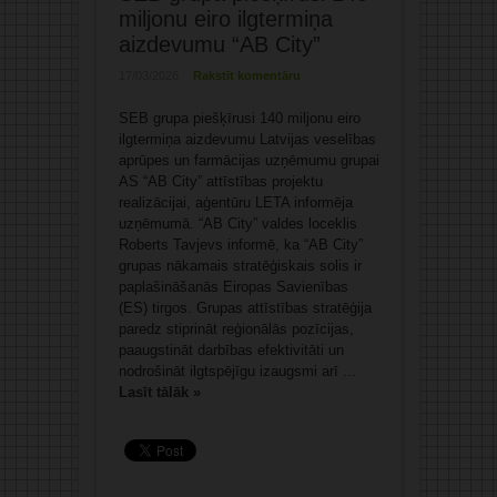
miljonu eiro ilgtermiņa
aizdevumu “AB City”
17/03/2026
Rakstīt komentāru
SEB grupa piešķīrusi 140 miljonu eiro
ilgtermiņa aizdevumu Latvijas veselības
aprūpes un farmācijas uzņēmumu grupai
AS “AB City” attīstības projektu
realizācijai, aģentūru LETA informēja
uzņēmumā. “AB City” valdes loceklis
Roberts Tavjevs informē, ka “AB City”
grupas nākamais stratēģiskais solis ir
paplašināšanās Eiropas Savienības
(ES) tirgos. Grupas attīstības stratēģija
paredz stiprināt reģionālās pozīcijas,
paaugstināt darbības efektivitāti un
nodrošināt ilgtspējīgu izaugsmi arī ...
Lasīt tālāk »