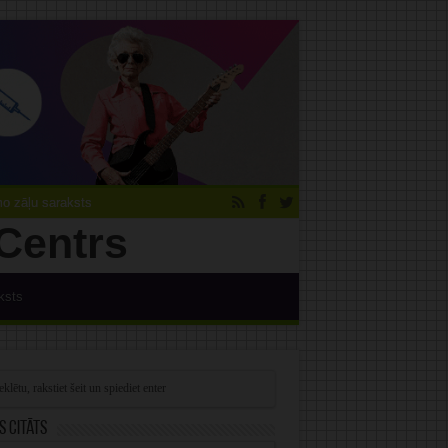
 zāļu saraksts
ksts
s citāts