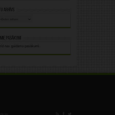
u arhīvs
stu
vs
mie pasākumi
rīd nav gaidāmo pasākumi.
māciju.