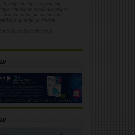
ijā jāstiprina klīniskā farmaceita
īcijas slimnīcā un veselības aprūpes
ciālistu komandā, kā arī jāuzlabo
ormācijas apmaiņa ar ārstiem.
 prezidente Zane Melberga
āma
āma