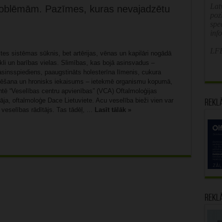
Latv
problēmām. Pazīmes, kuras nevajadzētu
poz
spe
inf
LFB
rites sistēmas sūknis, bet artērijas, vēnas un kapilāri nogādā
li un barības vielas. Slimības, kas bojā asinsvadus –
asinsspiediens, paaugstināts holesterīna līmenis, cukura
ēšana un hronisks iekaisums – ietekmē organismu kopumā,
ntē “Veselības centru apvienības” (VCA) Oftalmoloģijas
āja, oftalmoloģe Dace Lietuviete. Acu veselība bieži vien var
Rekl
 veselības rādītājs. Tas tādēļ, ...
Lasīt tālāk »
Rekl