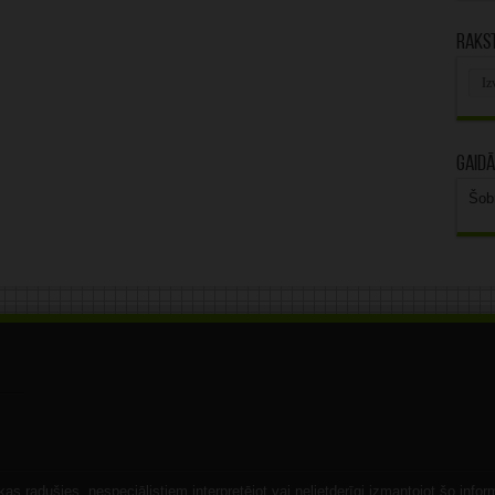
Rakst
Rak
arhī
Gaidā
Šob
s radušies, nespeciālistiem interpretējot vai nelietderīgi izmantojot šo infor