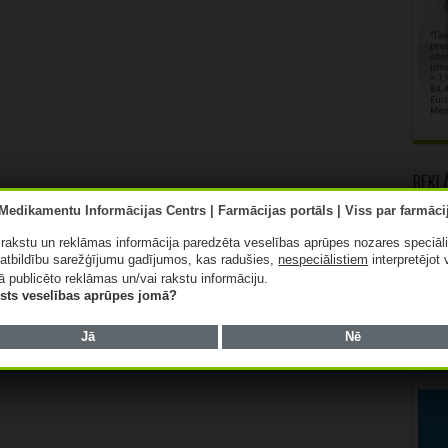
Rekl
ā rakstu un reklāmas informācija paredzēta veselības aprūpes nozares speciāl
atbildību sarežģījumu gadījumos, kas radušies,
nespeciālistiem
interpretējot 
ā publicēto reklāmas un/vai rakstu informāciju.
lists veselības aprūpes jomā?
Jā
Nē