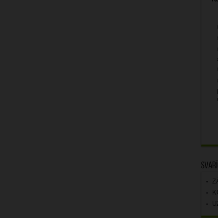
Svarī
Z
K
U