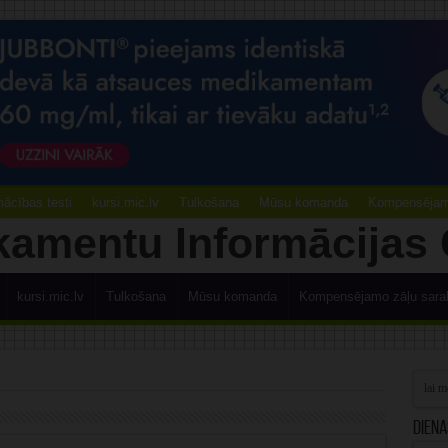
ācības testi
kursi.mic.lv
Tulkošana
Mūsu komanda
Kompensējamo
kursi.mic.lv
Tulkošana
Mūsu komanda
Kompensējamo zāļu sara
Diena