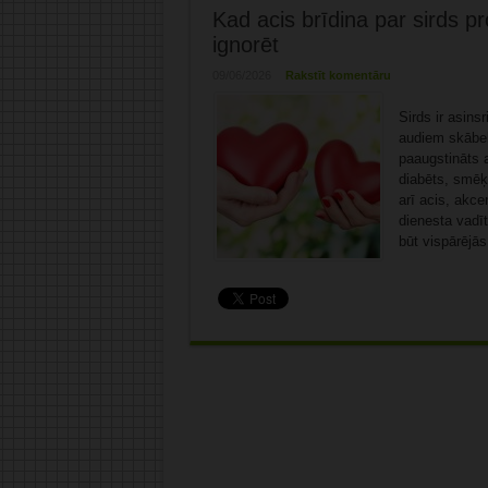
Kad acis brīdina par sirds 
ignorēt
09/06/2026
Rakstīt komentāru
Sirds ir asins
audiem skābek
paaugstināts 
diabēts, smēķ
arī acis, akce
dienesta vadīt
būt vispārējās