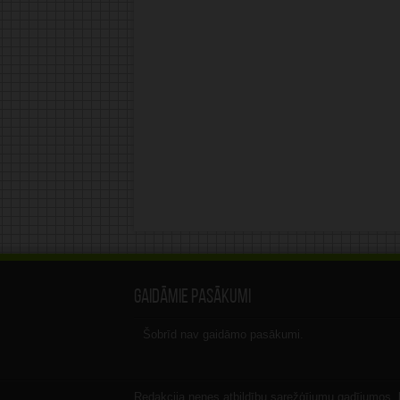
Gaidāmie pasākumi
Šobrīd nav gaidāmo pasākumi.
Redakcija nenes atbildību sarežģījumu gadījumos, ka