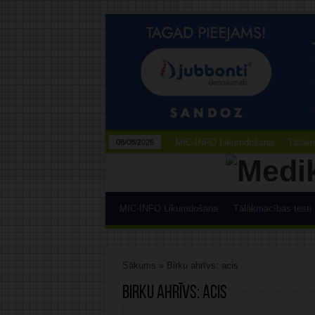
MIC-INFO Likumdošana
Tālākm
08/08/2026
MIC-INFO Likumdošana
Tālākmācības testi
Sākums
»
Birku ahrīvs: acis
Birku ahrīvs:
acis