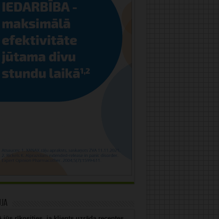
uja
 jūs rīkosities, ja klients uzrāda receptes