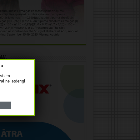
āma
istiem.
vai nelietderīgi