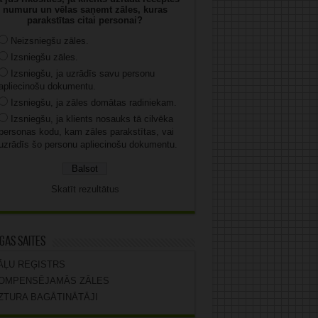
numuru un vēlas saņemt zāles, kuras
parakstītas citai personai?
Neizsniegšu zāles.
Izsniegšu zāles.
Izsniegšu, ja uzrādīs savu personu
apliecinošu dokumentu.
Izsniegšu, ja zāles domātas radiniekam.
Izsniegšu, ja klients nosauks tā cilvēka
personas kodu, kam zāles parakstītas, vai
uzrādīs šo personu apliecinošu dokumentu.
Skatīt rezultātus
gas saites
ĀĻU REĢISTRS
OMPENSĒJAMĀS ZĀLES
ZTURA BAGĀTINĀTĀJI