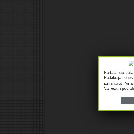
Portālā publicēt
Redakcija nenes 
izmantojot Portāl
Vai esat speciā