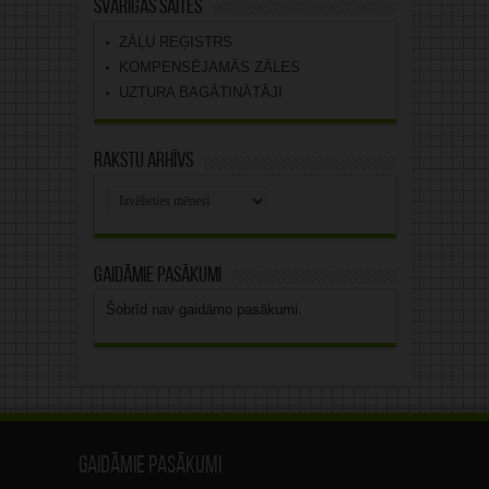
Svarīgas saites
ZĀĻU REĢISTRS
KOMPENSĒJAMĀS ZĀLES
UZTURA BAGĀTINĀTĀJI
Rakstu arhīvs
Rakstu
arhīvs
Gaidāmie pasākumi
Šobrīd nav gaidāmo pasākumi.
Gaidāmie pasākumi