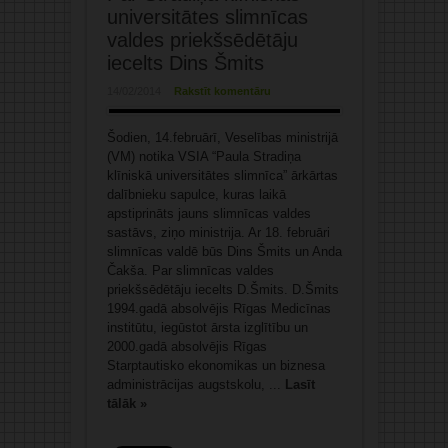
universitātes slimnīcas
valdes priekšsēdētāju
iecelts Dins Šmits
14/02/2014
Rakstīt komentāru
Šodien, 14.februārī, Veselības ministrijā
(VM) notika VSIA “Paula Stradiņa
klīniskā universitātes slimnīca” ārkārtas
dalībnieku sapulce, kuras laikā
apstiprināts jauns slimnīcas valdes
sastāvs, ziņo ministrija. Ar 18. februāri
slimnīcas valdē būs Dins Šmits un Anda
Čakša. Par slimnīcas valdes
priekšsēdētāju iecelts D.Šmits. D.Šmits
1994.gadā absolvējis Rīgas Medicīnas
institūtu, iegūstot ārsta izglītību un
2000.gadā absolvējis Rīgas
Starptautisko ekonomikas un biznesa
administrācijas augstskolu, ...
Lasīt
tālāk »