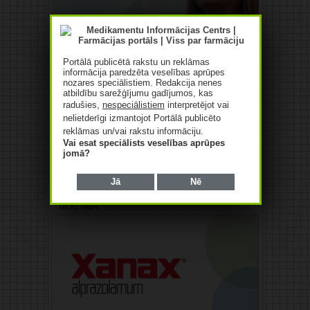
Portālā publicētā rakstu un reklāmas
informācija paredzēta veselības aprūpes
nozares speciālistiem. Redakcija nenes
atbildību sarežģījumu gadījumos, kas
radušies,
nespeciālistiem
interpretējot vai
nelietderīgi izmantojot Portālā publicēto
reklāmas un/vai rakstu informāciju.
Vai esat speciālists veselības aprūpes
jomā?
Jā
Nē
Reklāma