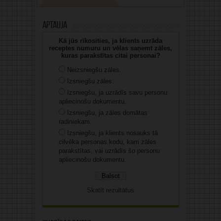
Aptauja
Kā jūs rīkosities, ja klients uzrāda
receptes numuru un vēlas saņemt zāles,
kuras parakstītas citai personai?
Neizsniegšu zāles.
Izsniegšu zāles.
Izsniegšu, ja uzrādīs savu personu
apliecinošu dokumentu.
Izsniegšu, ja zāles domātas
radiniekam.
Izsniegšu, ja klients nosauks tā
cilvēka personas kodu, kam zāles
parakstītas, vai uzrādīs šo personu
apliecinošu dokumentu.
Skatīt rezultātus