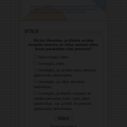
Aptauja
Kā jūs rīkosities, ja klients uzrāda
receptes numuru un vēlas saņemt zāles,
kuras parakstītas citai personai?
Neizsniegšu zāles.
Izsniegšu zāles.
Izsniegšu, ja uzrādīs savu personu
apliecinošu dokumentu.
Izsniegšu, ja zāles domātas
radiniekam.
Izsniegšu, ja klients nosauks tā
cilvēka personas kodu, kam zāles
parakstītas, vai uzrādīs šo personu
apliecinošu dokumentu.
Skatīt rezultātus