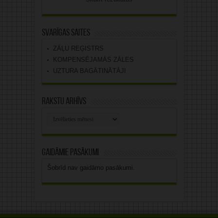
Svarīgas saites
ZĀĻU REĢISTRS
KOMPENSĒJAMĀS ZĀLES
UZTURA BAGĀTINĀTĀJI
Rakstu arhīvs
Rakstu
arhīvs
Gaidāmie pasākumi
Šobrīd nav gaidāmo pasākumi.