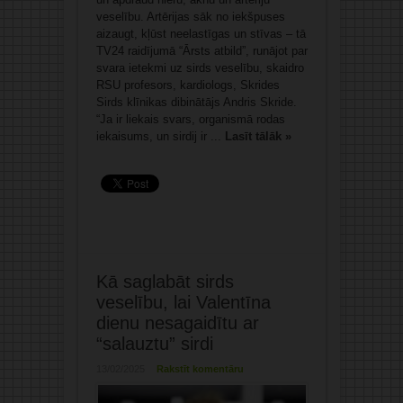
veselību. Artērijas sāk no iekšpuses
aizaugt, kļūst neelastīgas un stīvas – tā
TV24 raidījumā “Ārsts atbild”, runājot par
svara ietekmi uz sirds veselību, skaidro
RSU profesors, kardiologs, Skrides
Sirds klīnikas dibinātājs Andris Skride.
“Ja ir liekais svars, organismā rodas
iekaisums, un sirdij ir ...
Lasīt tālāk »
Kā saglabāt sirds
veselību, lai Valentīna
dienu nesagaidītu ar
“salauztu” sirdi
13/02/2025
Rakstīt komentāru