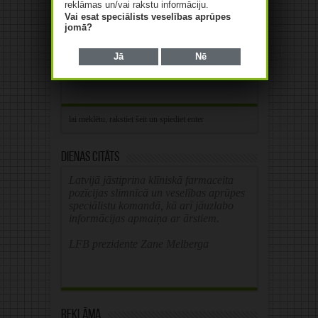
reklāmas un/vai rakstu informāciju.
Lasīt tālāk »
Vai esat speciālists veselības aprūpes
jomā?
Jā
Nē
Dienas citāts
Latvijā jāstiprina klīniskā farmaceita
pozīcijas slimnīcā un veselības aprūpes
speciālistu komandā, kā arī jāuzlabo
informācijas apmaiņa ar ārstiem.
LFB prezidente Zane Melberga
Reklāma