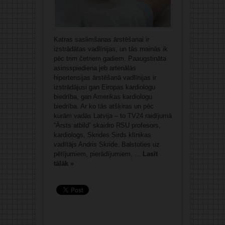
Katras saslimšanas ārstēšanai ir
izstrādātas vadlīnijas, un tās mainās ik
pēc trim četriem gadiem. Paaugstināta
asinsspiediena jeb arteriālās
hipertensijas ārstēšanā vadlīnijas ir
izstrādājusi gan Eiropas kardiologu
biedrība, gan Amerikas kardiologu
biedrība. Ar ko tās atšķiras un pēc
kurām vadās Latvija – to TV24 raidījumā
“Ārsts atbild” skaidro RSU profesors,
kardiologs, Skrides Sirds klīnikas
vadītājs Andris Skride. Balstoties uz
pētījumiem, pierādījumiem, ...
Lasīt
tālāk »