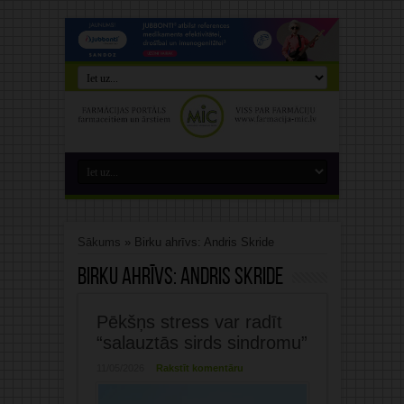
Sākums
»
Birku ahrīvs: Andris Skride
Birku ahrīvs:
Andris Skride
Pēkšņs stress var radīt
“salauztās sirds sindromu”
11/05/2026
Rakstīt komentāru