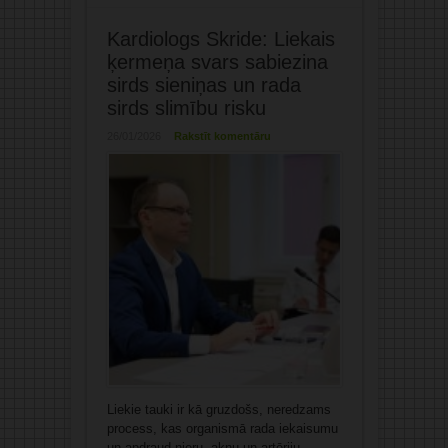
Kardiologs Skride: Liekais
ķermeņa svars sabiezina
sirds sieniņas un rada
sirds slimību risku
26/01/2026
Rakstīt komentāru
Liekie tauki ir kā gruzdošs, neredzams
process, kas organismā rada iekaisumu
un apdraud nieru, aknu un artēriju