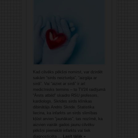
Kad cilvēks pēkšņi nomirst, var dzirdēt
sakām “sirds neizturēja”, “aizgāja ar
sirdi”. Vai “aiziet ar sirdi” ir arī
medicīnisks termins – to TV24 raidījumā
“Ārsts atbild” skaidro RSU profesors,
kardiologs, Skrides sirds klīnikas
dibinātājs Andris Skride. Statistika
liecina, ka infarkts un sirds slimības
kļūst arvien “jaunākas”, tas nozīmē, ka
aizvien vairāk gados jaunu cilvēku
pēkšņi piemeklē infarkts vai tiek
diagnosticēta ...
Lasīt tālāk »