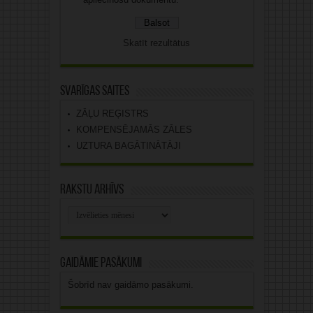
Skatīt rezultātus
Svarīgas saites
ZĀĻU REĢISTRS
KOMPENSĒJAMĀS ZĀLES
UZTURA BAGĀTINĀTĀJI
Rakstu arhīvs
Rakstu
arhīvs
Gaidāmie pasākumi
Šobrīd nav gaidāmo pasākumi.