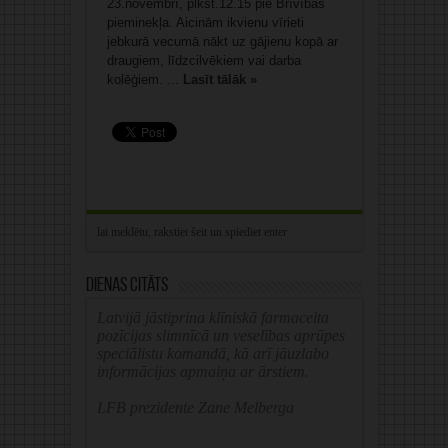
23.novembrī, plkst.12.15 pie Brīvības
pieminekļa. Aicinām ikvienu vīrieti
jebkurā vecumā nākt uz gājienu kopā ar
draugiem, līdzcilvēkiem vai darba
kolēģiem. ...
Lasīt tālāk »
Dienas citāts
Latvijā jāstiprina klīniskā farmaceita
pozīcijas slimnīcā un veselības aprūpes
speciālistu komandā, kā arī jāuzlabo
informācijas apmaiņa ar ārstiem.
LFB prezidente Zane Melberga