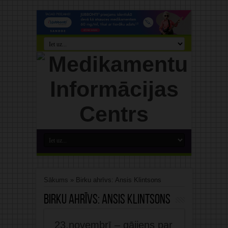
Sākums
»
Birku ahrīvs: Ansis Klintsons
Birku ahrīvs:
Ansis Klintsons
23.novembrī – gājiens par