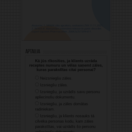
Aptauja
Kā jūs rīkosities, ja klients uzrāda
receptes numuru un vēlas saņemt zāles,
kuras parakstītas citai personai?
Neizsniegšu zāles.
Izsniegšu zāles.
Izsniegšu, ja uzrādīs savu personu
apliecinošu dokumentu.
Izsniegšu, ja zāles domātas
radiniekam.
Izsniegšu, ja klients nosauks tā
cilvēka personas kodu, kam zāles
parakstītas, vai uzrādīs šo personu
apliecinošu dokumentu.