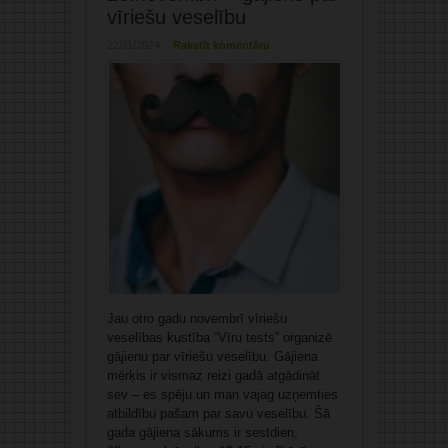
vīriešu veselību
22/11/2024
Rakstīt komentāru
Jau otro gadu novembrī vīriešu
veselības kustība “Vīru tests” organizē
gājienu par vīriešu veselību. Gājiena
mērķis ir vismaz reizi gadā atgādināt
sev – es spēju un man vajag uzņemties
atbildību pašam par savu veselību. Šā
gada gājiena sākums ir sestdien,