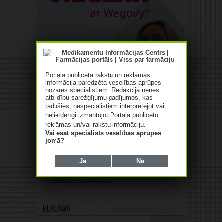
Portālā publicētā rakstu un reklāmas
informācija paredzēta veselības aprūpes
nozares speciālistiem. Redakcija nenes
atbildību sarežģījumu gadījumos, kas
radušies,
nespeciālistiem
interpretējot vai
nelietderīgi izmantojot Portālā publicēto
reklāmas un/vai rakstu informāciju.
Vai esat speciālists veselības aprūpes
jomā?
Jā
Nē
Reklāma