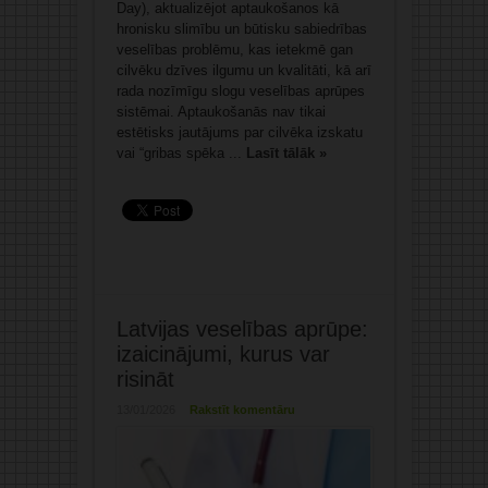
Day), aktualizējot aptaukošanos kā
hronisku slimību un būtisku sabiedrības
veselības problēmu, kas ietekmē gan
cilvēku dzīves ilgumu un kvalitāti, kā arī
rada nozīmīgu slogu veselības aprūpes
sistēmai. Aptaukošanās nav tikai
estētisks jautājums par cilvēka izskatu
vai “gribas spēka ...
Lasīt tālāk »
Latvijas veselības aprūpe:
izaicinājumi, kurus var
risināt
13/01/2026
Rakstīt komentāru