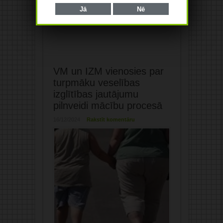
Jā
Nē
VM un IZM vienosies par
turpmāku veselības
izglītības jautājumu
pilnveidi mācību procesā
16/12/2024
Rakstīt komentāru