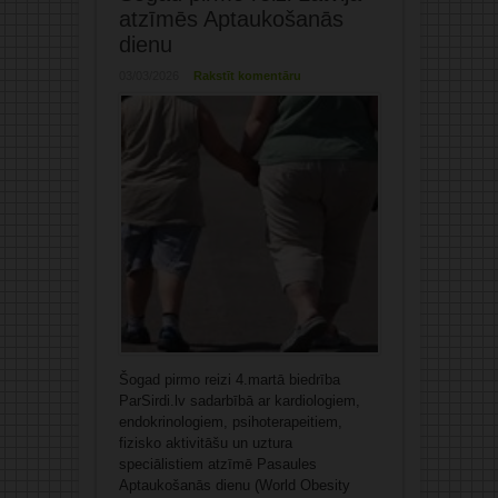
atzīmēs Aptaukošanās
dienu
03/03/2026
Rakstīt komentāru
Šogad pirmo reizi 4.martā biedrība
ParSirdi.lv sadarbībā ar kardiologiem,
endokrinologiem, psihoterapeitiem,
fizisko aktivitāšu un uztura
speciālistiem atzīmē Pasaules
Aptaukošanās dienu (World Obesity