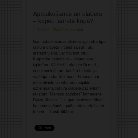
Aptaukošanās un diabēts
– kāpēc jāārstē kopā?
14/11/2024
Rakstīt komentāru
Gan aptaukošanās slimība, gan otrā tipa
cukura diabēts ir cieši saistīti, un,
ārstējot vienu, var novērst otru.
Kurpretim neārstējot – pieaug abu
izplatība. Kāpēc tā, skaidro Dr.med.,
endokrinoloģe un Diabēta federācijas
vadītāja Indra Štelmane. Nianses par
minerālvielu un vitamīnu papildu
uzņemšana cukura diabēta pacientam
raksturo “Mēness aptiekas” farmaceite
Daiva Āboliņa. “Lai gan daudziem šķiet,
ka aptaukošanās gadījumā svarīgākie ir
treneri ...
Lasīt tālāk »