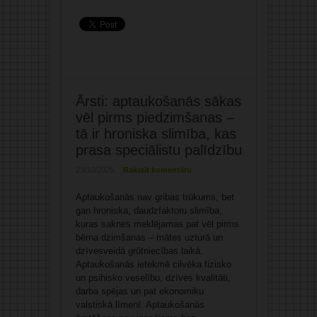
Ārsti: aptaukošanās sākas
vēl pirms piedzimšanas –
tā ir hroniska slimība, kas
prasa speciālistu palīdzību
23/10/2025
Rakstīt komentāru
Aptaukošanās nav gribas trūkums, bet
gan hroniska, daudzfaktoru slimība,
kuras saknes meklējamas pat vēl pirms
bērna dzimšanas – mātes uzturā un
dzīvesveidā grūtniecības laikā.
Aptaukošanās ietekmē cilvēka fizisko
un psihisko veselību, dzīves kvalitāti,
darba spējas un pat ekonomiku
valstiskā līmenī. Aptaukošanās