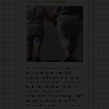
24/09/2025
Rakstīt komentāru
Slimību profilakses un kontroles centra
(SPKC) dati liecina, ka teju 60%
pieaugušo iedzīvotāju Latvijā ir liekais
svars vai aptaukošanās. Statistika par
bērniem arī neiepriecina: no liekā svara
cieš katrs piektais. Latvijā
aptaukošanās līmenis pārsniedz Eiropas
Savienības vidējo rādītāju par 6,4%
Ekonomiskās sadarbības un attīstības