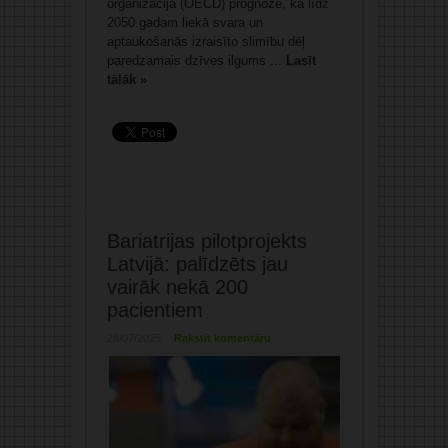
organizācija (OECD) prognozē, ka līdz
2050.gadam liekā svara un
aptaukošanās izraisīto slimību dēļ
paredzamais dzīves ilgums ...
Lasīt
tālāk »
Bariatrijas pilotprojekts
Latvijā: palīdzēts jau
vairāk nekā 200
pacientiem
28/07/2025
Rakstīt komentāru