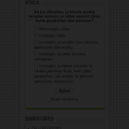
Aptauja
Kā jūs rīkosities, ja klients uzrāda
receptes numuru un vēlas saņemt zāles,
kuras parakstītas citai personai?
Neizsniegšu zāles.
Izsniegšu zāles.
Izsniegšu, ja uzrādīs savu personu
apliecinošu dokumentu.
Izsniegšu, ja zāles domātas
radiniekam.
Izsniegšu, ja klients nosauks tā
cilvēka personas kodu, kam zāles
parakstītas, vai uzrādīs šo personu
apliecinošu dokumentu.
Skatīt rezultātus
Svarīgas saites
ZĀĻU REĢISTRS