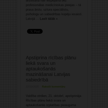
ārstēšana nav iespējama bez
profesionālas medicīniskas pieejas – tā
prasa ārstu, uztura speciālistu,
psihologu un sabiedrības kopēju iesaisti.
Latvijā ...
Lasīt tālāk »
Apstiprina rīcības plānu
liekā svara un
aptaukošanās
mazināšanai Latvijas
sabiedrībā
22/10/2025
Rakstīt komentāru
Valdība otrdien, 21. oktobrī, apstiprināja
Rīcības plānu liekā svara un
aptaukošanās izplatības pieauguma