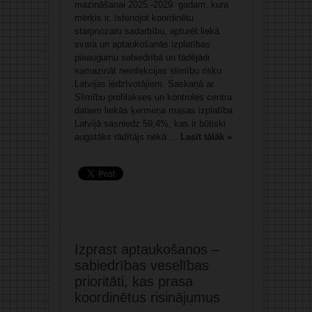
mazināšanai 2025.-2029. gadam, kura
mērķis ir, īstenojot koordinētu
starpnozaru sadarbību, apturēt liekā
svara un aptaukošanās izplatības
pieaugumu sabiedrībā un tādējādi
samazināt neinfekcijas slimību risku
Latvijas iedzīvotājiem. Saskaņā ar
Slimību profilakses un kontroles centra
datiem liekās ķermeņa masas izplatība
Latvijā sasniedz 59,4%, kas ir būtiski
augstāks rādītājs nekā ...
Lasīt tālāk »
Izprast aptaukošanos –
sabiedrības veselības
prioritāti, kas prasa
koordinētus risinājumus