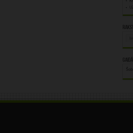
K
U
Rakst
Rak
arhī
Gaidā
Šob