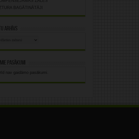
OMPENSĒJAMĀS ZĀLES
ZTURA BAGĀTINĀTĀJI
u arhīvs
stu
vs
mie pasākumi
rīd nav gaidāmo pasākumi.