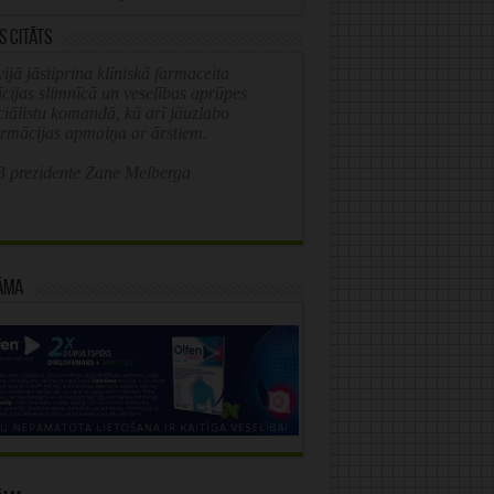
s citāts
ijā jāstiprina klīniskā farmaceita
īcijas slimnīcā un veselības aprūpes
ciālistu komandā, kā arī jāuzlabo
ormācijas apmaiņa ar ārstiem.
 prezidente Zane Melberga
āma