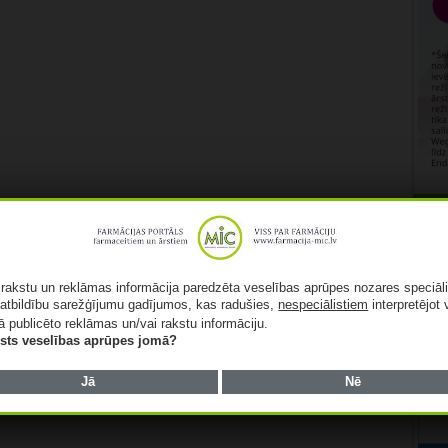
Rekl
ā rakstu un reklāmas informācija paredzēta veselības aprūpes nozares speciāl
atbildību sarežģījumu gadījumos, kas radušies,
nespeciālistiem
interpretējot 
ā publicēto reklāmas un/vai rakstu informāciju.
lists veselības aprūpes jomā?
Jā
Nē