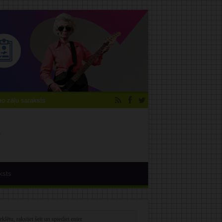
 zāļu saraksts
ksts