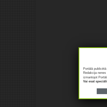
Portālā publicēt
Redakcija nenes 
izmantojot Portāl
Vai esat speciā