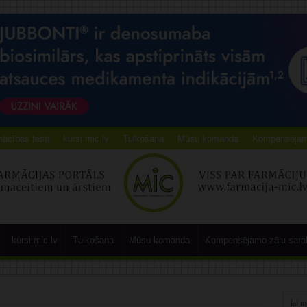
ācības testi
kursi.mic.lv
Tulkošana
Mūsu komanda
Kompensējamo
kursi.mic.lv
Tulkošana
Mūsu komanda
Kompensējamo zāļu sara