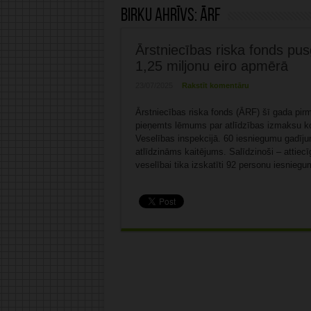
Birku ahrīvs:
ĀRF
Ārstniecības riska fonds pus
1,25 miljonu eiro apmērā
23/07/2025
Rakstīt komentāru
Ārstniecības riska fonds (ĀRF) šī gada pir
pieņemts lēmums par atlīdzības izmaksu ko
Veselības inspekcijā. 60 iesniegumu gadīju
atlīdzināms kaitējums. Salīdzinoši – attie
veselībai tika izskatīti 92 personu iesniegu