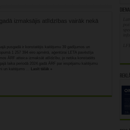
Diena
Latv
gadā izmaksājis atlīdzības vairāk nekā
poz
spe
inf
LFB
majā pusgadā ir konstatējis kaitējumu 39 gadījumos un
pumā 1 257 394 eiro apmērā, aģentūrai LETA pavēstīja
mos ĀRF atteica izmaksāt atlīdzību, jo netika konstatēts
cīgajā laika periodā 2024.gadā ĀRF par iespējamu kaitējumu
mi un kaitējums ...
Lasīt tālāk »
Rekl