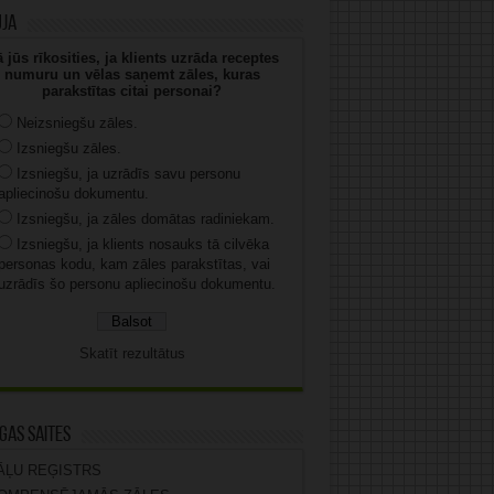
uja
 jūs rīkosities, ja klients uzrāda receptes
numuru un vēlas saņemt zāles, kuras
parakstītas citai personai?
Neizsniegšu zāles.
Izsniegšu zāles.
Izsniegšu, ja uzrādīs savu personu
apliecinošu dokumentu.
Izsniegšu, ja zāles domātas radiniekam.
Izsniegšu, ja klients nosauks tā cilvēka
personas kodu, kam zāles parakstītas, vai
uzrādīs šo personu apliecinošu dokumentu.
Skatīt rezultātus
gas saites
ĀĻU REĢISTRS