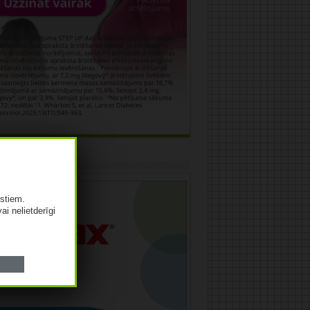
āma
istiem.
vai nelietderīgi