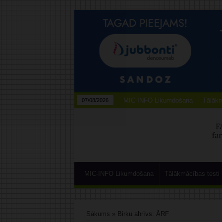
MIC-INFO Likumdošana
Tālākm
07/08/2026
MIC-INFO Likumdošana
Tālākmācības testi
Sākums
»
Birku ahrīvs: ĀRF