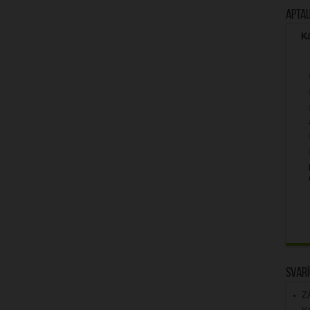
Apta
Kā
Svarī
Z