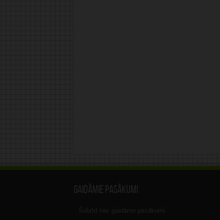
Gaidāmie pasākumi
Šobrīd nav gaidāmo pasākumi.