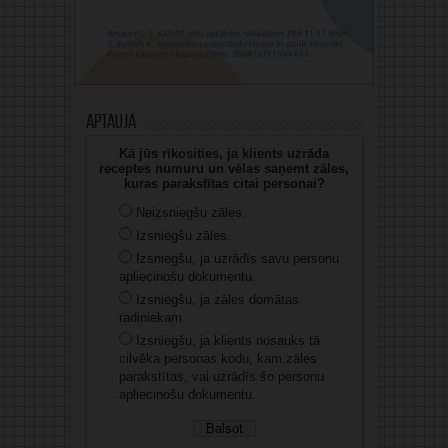
Aptauja
Kā jūs rīkosities, ja klients uzrāda
receptes numuru un vēlas saņemt zāles,
kuras parakstītas citai personai?
Neizsniegšu zāles.
Izsniegšu zāles.
Izsniegšu, ja uzrādīs savu personu
apliecinošu dokumentu.
Izsniegšu, ja zāles domātas
radiniekam.
Izsniegšu, ja klients nosauks tā
cilvēka personas kodu, kam zāles
parakstītas, vai uzrādīs šo personu
apliecinošu dokumentu.