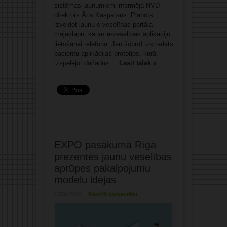
sistēmas jaunumiem informēja NVD
direktors Āris Kasparāns. Plānots
izveidot jaunu e-veselības portāla
mājaslapu, kā arī e-veselības aplikāciju
lietošanai telefonā. Jau šobrīd izstrādāts
pacientu aplikācijas prototips, kurā,
izspēlējot dažādus ...
Lasīt tālāk »
EXPO pasākumā Rīgā
prezentēs jaunu veselības
aprūpes pakalpojumu
modeļu idejas
13/06/2024
Rakstīt komentāru