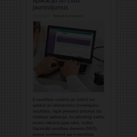
aplikāciju un citus
jauninājumus
16/12/2024
Rakstīt komentāru
E-veselības sistēmā jau šobrīd var
aplūkot arī laboratorisko izmeklējumu
rezultātus, tāpat pieejams prototips tās
mobilajai aplikācijai, ko pilnvērtīgi varētu
ieviest nākamā gada laikā, šodien
Nacionālā veselības dienesta (NVD)
preses konferencē par e-veselības