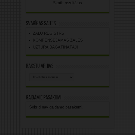
Skatīt rezultātus
Svarīgas saites
ZĀĻU REĢISTRS
KOMPENSĒJAMĀS ZĀLES
UZTURA BAGĀTINĀTĀJI
Rakstu arhīvs
Rakstu
arhīvs
Gaidāmie pasākumi
Šobrīd nav gaidāmo pasākumi.