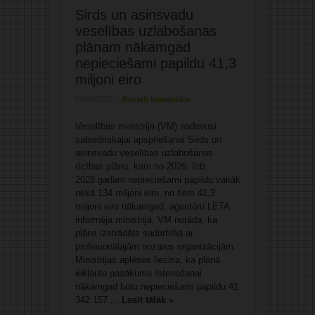
Sirds un asinsvadu
veselības uzlabošanas
plānam nākamgad
nepieciešami papildu 41,3
miljoni eiro
04/08/2025
Rakstīt komentāru
Veselības ministrija (VM) nodevusi
sabiedriskajai apspriešanai Sirds un
asinsvadu veselības uzlabošanas
rīcības plānu, kam no 2026. līdz
2028.gadam nepieciešami papildu vairāk
nekā 134 miljoni eiro, no tiem 41,3
miljoni eiro nākamgad, aģentūru LETA
informēja ministrijā. VM norāda, ka
plāns izstrādāts sadarbībā ar
profesionālajām nozares organizācijām.
Ministrijas aplēses liecina, ka plānā
iekļauto pasākumu īstenošanai
nākamgad būtu nepieciešami papildu 41
342 157 ...
Lasīt tālāk »