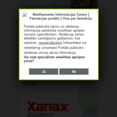
Portālā publicētā rakstu un reklāmas
informācija paredzēta veselības aprūpes
nozares speciālistiem. Redakcija nenes
atbildību sarežģījumu gadījumos, kas
radušies,
nespeciālistiem
interpretējot vai
nelietderīgi izmantojot Portālā publicēto
reklāmas un/vai rakstu informāciju.
Vai esat speciālists veselības aprūpes
jomā?
Jā
Nē
Reklāma