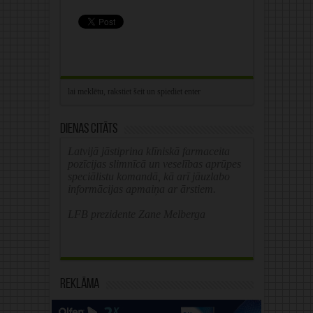
Dienas citāts
Latvijā jāstiprina klīniskā farmaceita
pozīcijas slimnīcā un veselības aprūpes
speciālistu komandā, kā arī jāuzlabo
informācijas apmaiņa ar ārstiem.
LFB prezidente Zane Melberga
Reklāma