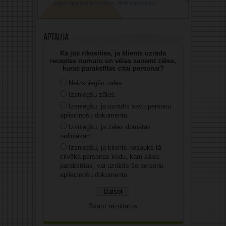
Aptauja
Kā jūs rīkosities, ja klients uzrāda
receptes numuru un vēlas saņemt zāles,
kuras parakstītas citai personai?
Neizsniegšu zāles.
Izsniegšu zāles.
Izsniegšu, ja uzrādīs savu personu
apliecinošu dokumentu.
Izsniegšu, ja zāles domātas
radiniekam.
Izsniegšu, ja klients nosauks tā
cilvēka personas kodu, kam zāles
parakstītas, vai uzrādīs šo personu
apliecinošu dokumentu.
Skatīt rezultātus