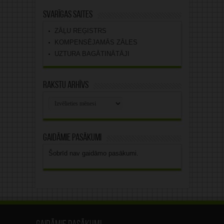
Svarīgas saites
ZĀĻU REĢISTRS
KOMPENSĒJAMĀS ZĀLES
UZTURA BAGĀTINĀTĀJI
Rakstu arhīvs
Rakstu
arhīvs
Gaidāmie pasākumi
Šobrīd nav gaidāmo pasākumi.