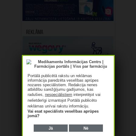
Reklāma
Portālā publicētā rakstu un reklāmas
informācija paredzēta veselības aprūpes
nozares speciālistiem. Redakcija nenes
atbildību sarežģījumu gadījumos, kas
radušies,
nespeciālistiem
interpretējot vai
nelietderīgi izmantojot Portālā publicēto
reklāmas un/vai rakstu informāciju.
Vai esat speciālists veselības aprūpes
jomā?
Jā
Nē