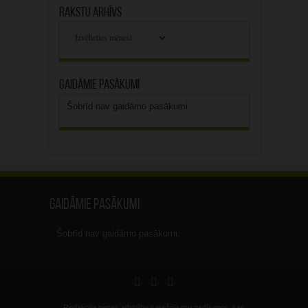
Rakstu arhīvs
Rakstu
arhīvs
Gaidāmie pasākumi
Šobrīd nav gaidāmo pasākumi.
Gaidāmie pasākumi
Šobrīd nav gaidāmo pasākumi.
Redakcija nenes atbildību sarežģījumu gadījumos, kas