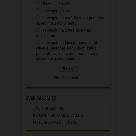
Neizsniegšu zāles.
Izsniegšu zāles.
Izsniegšu, ja uzrādīs savu personu
apliecinošu dokumentu.
Izsniegšu, ja zāles domātas
radiniekam.
Izsniegšu, ja klients nosauks tā
cilvēka personas kodu, kam zāles
parakstītas, vai uzrādīs šo personu
apliecinošu dokumentu.
Skatīt rezultātus
Svarīgas saites
ZĀĻU REĢISTRS
KOMPENSĒJAMĀS ZĀLES
UZTURA BAGĀTINĀTĀJI