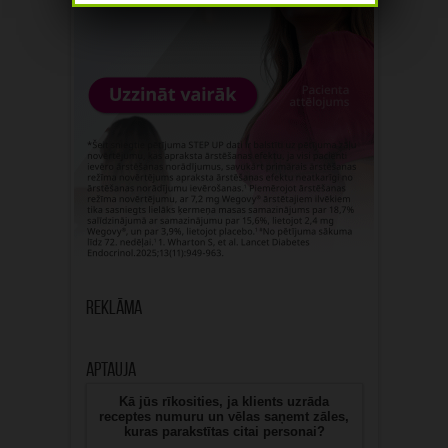
Reklāma
Aptauja
Kā jūs rīkosities, ja klients uzrāda
receptes numuru un vēlas saņemt zāles,
kuras parakstītas citai personai?