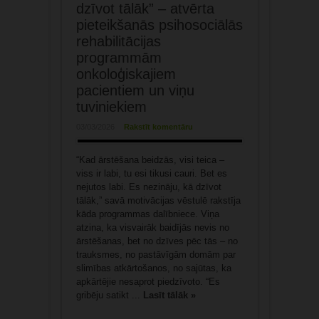
dzīvot tālāk” – atvērta
pieteikšanās psihosociālās
rehabilitācijas
programmām
onkoloģiskajiem
pacientiem un viņu
tuviniekiem
03/03/2026
Rakstīt komentāru
“Kad ārstēšana beidzās, visi teica –
viss ir labi, tu esi tikusi cauri. Bet es
nejutos labi. Es nezināju, kā dzīvot
tālāk,” savā motivācijas vēstulē rakstīja
kāda programmas dalībniece. Viņa
atzina, ka visvairāk baidījās nevis no
ārstēšanas, bet no dzīves pēc tās – no
trauksmes, no pastāvīgām domām par
slimības atkārtošanos, no sajūtas, ka
apkārtējie nesaprot piedzīvoto. “Es
gribēju satikt ...
Lasīt tālāk »