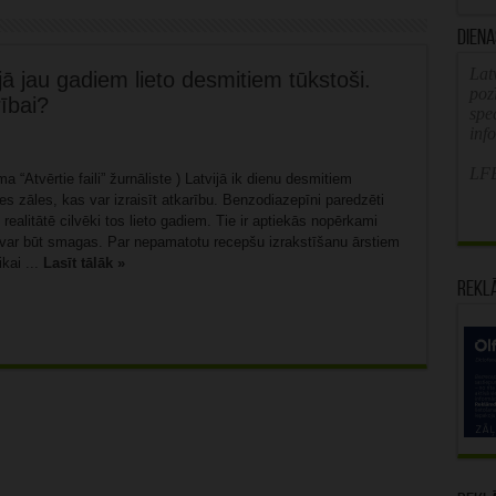
Diena
Latv
 jau gadiem lieto desmitiem tūkstoši.
poz
ībai?
spe
inf
LFB
 “Atvērtie faili” žurnāliste ) Latvijā ik dienu desmitiem
es zāles, kas var izraisīt atkarību. Benzodiazepīni paredzēti
realitātē cilvēki tos lieto gadiem. Tie ir aptiekās nopērkami
var būt smagas. Par nepamatotu recepšu izrakstīšanu ārstiem
kai ...
Lasīt tālāk »
Rekl