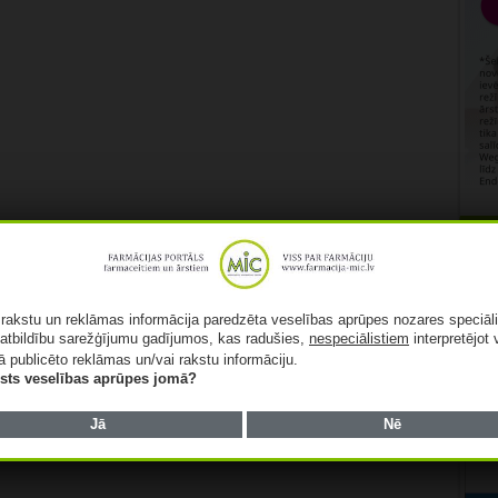
Rekl
ā rakstu un reklāmas informācija paredzēta veselības aprūpes nozares speciāl
atbildību sarežģījumu gadījumos, kas radušies,
nespeciālistiem
interpretējot 
ā publicēto reklāmas un/vai rakstu informāciju.
lists veselības aprūpes jomā?
Jā
Nē