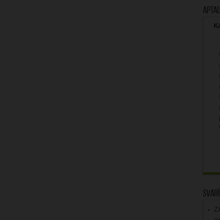
Apta
Kā
Svarī
Z