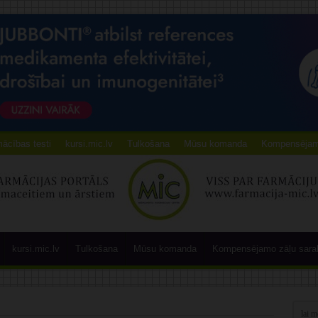
ācības testi
kursi.mic.lv
Tulkošana
Mūsu komanda
Kompensējamo
kursi.mic.lv
Tulkošana
Mūsu komanda
Kompensējamo zāļu sara