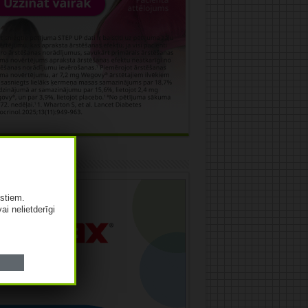
āma
istiem.
vai nelietderīgi