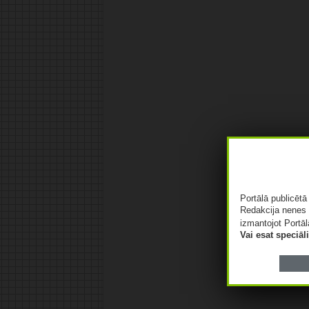
Portālā publicēt
Redakcija nenes 
izmantojot Portāl
Vai esat speciā