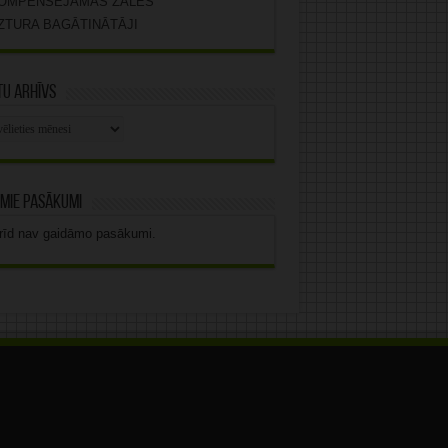
OMPENSĒJAMĀS ZĀLES
ZTURA BAGĀTINĀTĀJI
u arhīvs
stu
vs
mie pasākumi
rīd nav gaidāmo pasākumi.