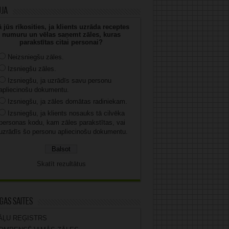
uja
 jūs rīkosities, ja klients uzrāda receptes
numuru un vēlas saņemt zāles, kuras
parakstītas citai personai?
Neizsniegšu zāles.
Izsniegšu zāles.
Izsniegšu, ja uzrādīs savu personu
apliecinošu dokumentu.
Izsniegšu, ja zāles domātas radiniekam.
Izsniegšu, ja klients nosauks tā cilvēka
personas kodu, kam zāles parakstītas, vai
uzrādīs šo personu apliecinošu dokumentu.
Skatīt rezultātus
gas saites
ĀĻU REĢISTRS