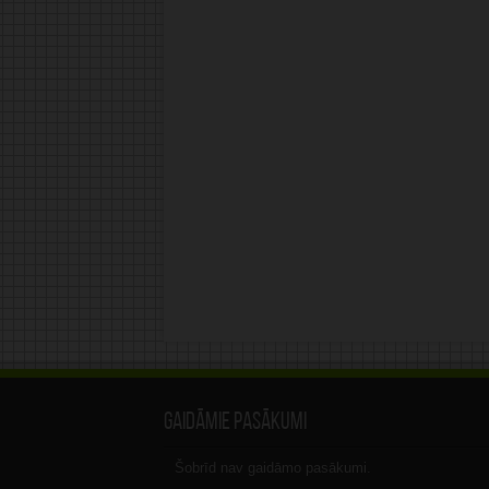
Gaidāmie pasākumi
Šobrīd nav gaidāmo pasākumi.