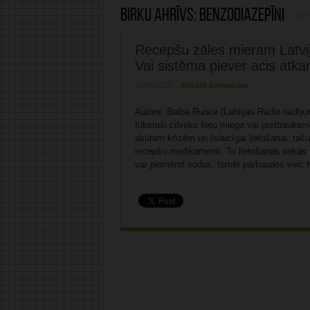
Birku ahrīvs:
benzodiazepīni
Recepšu zāles mieram Latvijā
Vai sistēma piever acis atkar
06/09/2025
Rakstīt komentāru
Autore: Baiba Runce (Latvijas Radio raidījuma
tūkstoši cilvēku lieto miega vai prettrauksm
akūtām krīzēm un īslaicīgai lietošanai, taču 
recepšu medikamenti. To lietošanas sekas 
var piemērot sodus, tomēr pārbaudes veic ti