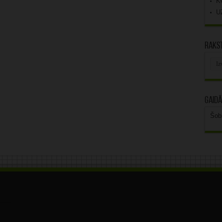
K
U
Rakst
Rak
arhī
Gaidā
Šob