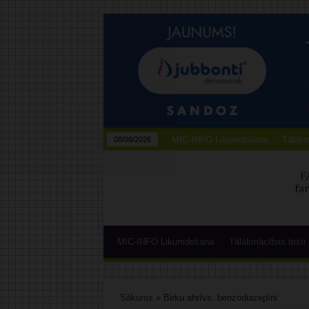
MIC-INFO Likumdošana
Tālākm
08/08/2026
MIC-INFO Likumdošana
Tālākmācības testi
Sākums
»
Birku ahrīvs: benzodiazepīni