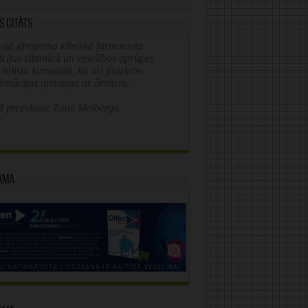
s citāts
ijā jāstiprina klīniskā farmaceita
īcijas slimnīcā un veselības aprūpes
ciālistu komandā, kā arī jāuzlabo
ormācijas apmaiņa ar ārstiem.
 prezidente Zane Melberga
āma