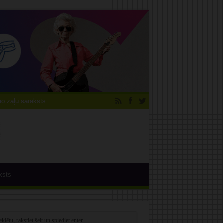
 zāļu saraksts
ksts