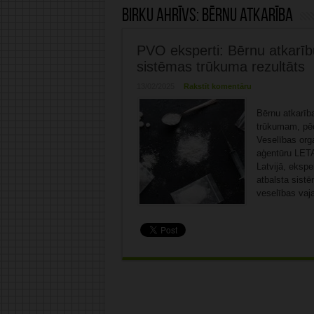
Birku ahrīvs:
Bērnu atkarība
PVO eksperti: Bērnu atkarību
sistēmas trūkuma rezultāts
13/02/2025
Rakstīt komentāru
Bērnu atkarīb
trūkumam, pēc
Veselības orga
aģentūru LETA
Latvijā, ekspe
atbalsta sist
veselības vaja