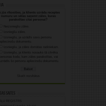
uja
 jūs rīkosities, ja klients uzrāda receptes
numuru un vēlas saņemt zāles, kuras
parakstītas citai personai?
Neizsniegšu zāles.
Izsniegšu zāles.
Izsniegšu, ja uzrādīs savu personu
apliecinošu dokumentu.
Izsniegšu, ja zāles domātas radiniekam.
Izsniegšu, ja klients nosauks tā cilvēka
personas kodu, kam zāles parakstītas, vai
uzrādīs šo personu apliecinošu dokumentu.
Skatīt rezultātus
gas saites
ĀĻU REĢISTRS