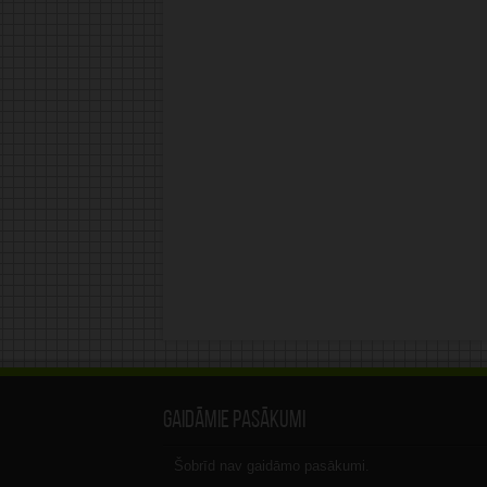
Gaidāmie pasākumi
Šobrīd nav gaidāmo pasākumi.