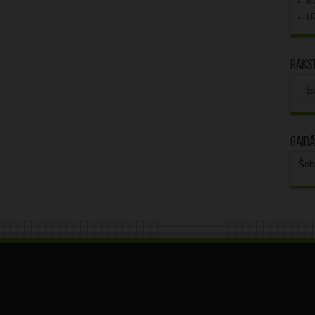
K
U
Rakst
Rak
arhī
Gaidā
Šob