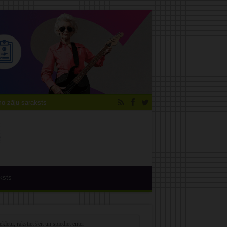
 zāļu saraksts
ksts