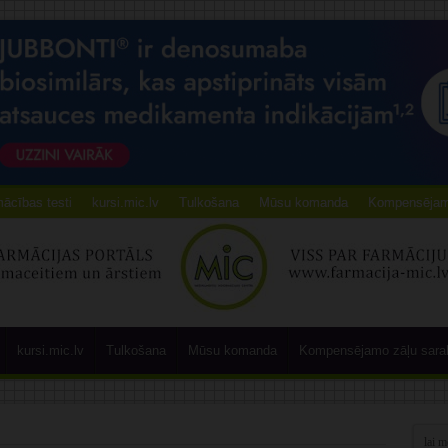
ācības testi
kursi.mic.lv
Tulkošana
Mūsu komanda
Kompensējamo
kursi.mic.lv
Tulkošana
Mūsu komanda
Kompensējamo zāļu sara