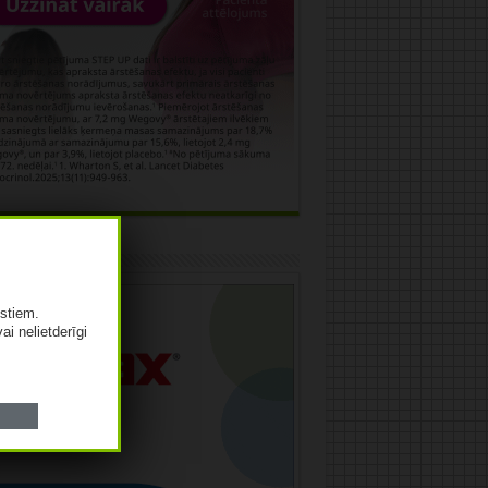
āma
istiem.
vai nelietderīgi