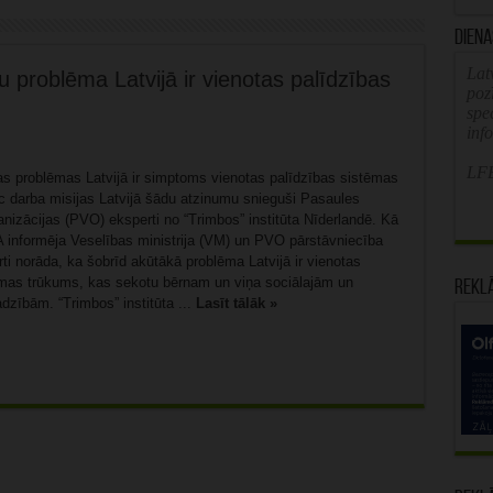
Diena
Latv
 problēma Latvijā ir vienotas palīdzības
poz
spe
inf
LFB
as problēmas Latvijā ir simptoms vienotas palīdzības sistēmas
 darba misijas Latvijā šādu atzinumu snieguši Pasaules
nizācijas (PVO) eksperti no “Trimbos” institūta Nīderlandē. Kā
 informēja Veselības ministrija (VM) un PVO pārstāvniecība
rti norāda, ka šobrīd akūtākā problēma Latvijā ir vienotas
ēmas trūkums, kas sekotu bērnam un viņa sociālajām un
Rekl
dzībām. “Trimbos” institūta ...
Lasīt tālāk »