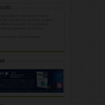
s citāts
ijā jāstiprina klīniskā farmaceita
īcijas slimnīcā un veselības aprūpes
ciālistu komandā, kā arī jāuzlabo
ormācijas apmaiņa ar ārstiem.
 prezidente Zane Melberga
āma