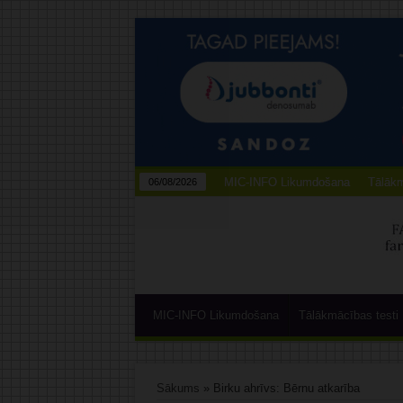
MIC-INFO Likumdošana
Tālākm
06/08/2026
MIC-INFO Likumdošana
Tālākmācības testi
Sākums
»
Birku ahrīvs: Bērnu atkarība