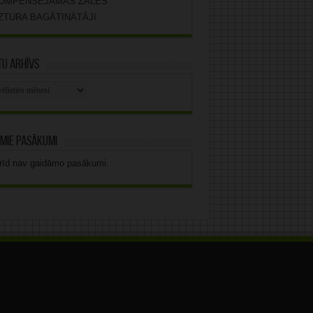
OMPENSĒJAMĀS ZĀLES
ZTURA BAGĀTINĀTĀJI
u arhīvs
stu
vs
mie pasākumi
rīd nav gaidāmo pasākumi.