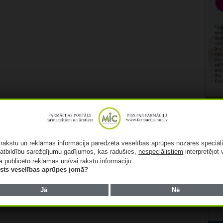
Rekl
ā rakstu un reklāmas informācija paredzēta veselības aprūpes nozares speciāl
atbildību sarežģījumu gadījumos, kas radušies,
nespeciālistiem
interpretējot 
ā publicēto reklāmas un/vai rakstu informāciju.
lists veselības aprūpes jomā?
Jā
Nē