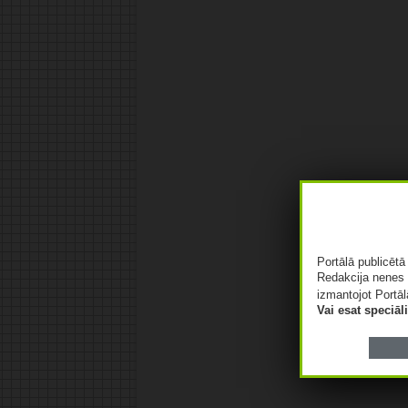
Portālā publicēt
Redakcija nenes 
izmantojot Portāl
Vai esat speciā