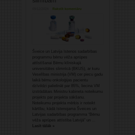
slimībām
09/12/2024
Rakstīt komentāru
Šveice un Latvija īstenos sadarbības
programmu bērnu vēža aprūpes
attīstīšanai Bērnu klīniskajā
universitātes slimnīcā (BKUS), ar kuru
Veselības ministrija (VM) cer piecu gadu
laikā bērnu onkoloģijas pacientu
dzīvildzi palielināt par 85%, liecina VM
izstrādātais Ministru kabineta noteikumu
projekts par projekta sākšanu.
Noteikumu projekta mērķis ir noteikt
kārtību, kādā īstenojama Šveices un
Latvijas sadarbības programma “Bērnu
vēža aprūpes attīstība Latvijā” un ...
Lasīt tālāk »