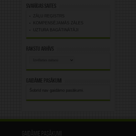
Svarīgas saites
ZĀĻU REĢISTRS
KOMPENSĒJAMĀS ZĀLES
UZTURA BAGĀTINĀTĀJI
Rakstu arhīvs
Rakstu
arhīvs
Gaidāmie pasākumi
Šobrīd nav gaidāmo pasākumi.
Gaidāmie pasākumi