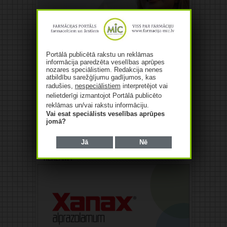
Portālā publicētā rakstu un reklāmas
informācija paredzēta veselības aprūpes
nozares speciālistiem. Redakcija nenes
atbildību sarežģījumu gadījumos, kas
radušies,
nespeciālistiem
interpretējot vai
nelietderīgi izmantojot Portālā publicēto
reklāmas un/vai rakstu informāciju.
Vai esat speciālists veselības aprūpes
jomā?
Jā
Nē
Reklāma