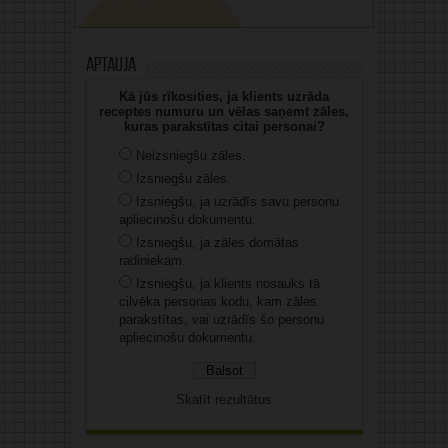
Aptauja
Kā jūs rīkosities, ja klients uzrāda
receptes numuru un vēlas saņemt zāles,
kuras parakstītas citai personai?
Neizsniegšu zāles.
Izsniegšu zāles.
Izsniegšu, ja uzrādīs savu personu
apliecinošu dokumentu.
Izsniegšu, ja zāles domātas
radiniekam.
Izsniegšu, ja klients nosauks tā
cilvēka personas kodu, kam zāles
parakstītas, vai uzrādīs šo personu
apliecinošu dokumentu.
Skatīt rezultātus