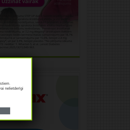
āma
istiem.
vai nelietderīgi