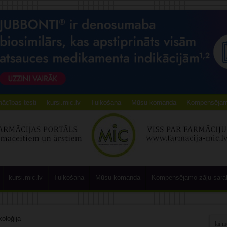
ācības testi
kursi.mic.lv
Tulkošana
Mūsu komanda
Kompensējamo
kursi.mic.lv
Tulkošana
Mūsu komanda
Kompensējamo zāļu sara
oloģija