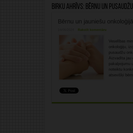
Birku ahrīvs:
Bērnu un pusaudžu
Bērnu un jauniešu onkoloģij
14/06/2024
Rakstīt komentāru
Veselības mini
onkoloģiju, iz
pusaudžu onko
Aizvadīta jau 
pakalpojumu u
noteiktu konk
atsevišķi bērn