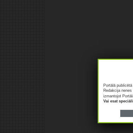
Portālā publicēt
Redakcija nenes 
izmantojot Portāl
Vai esat speciā