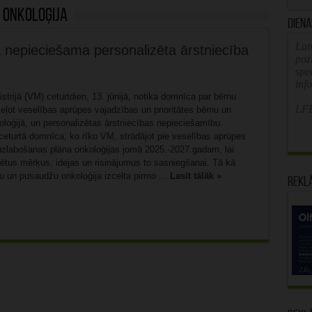
 onkoloģija
Diena
Latv
ā nepieciešama personalizēta ārstniecība
poz
spe
inf
strijā (VM) ceturtdien, 13. jūnijā, notika domnīca par bērnu
LFB
ceļot veselības aprūpes vajadzības un prioritātes bērnu un
loģijā, un personalizētas ārstniecības nepieciešamību.
ceturtā domnīca, ko rīko VM, strādājot pie veselības aprūpes
zlabošanas plāna onkoloģijas jomā 2025.-2027.gadam, lai
rētus mērķus, idejas un risinājumus to sasniegšanai. Tā kā
u un pusaudžu onkoloģija izcelta pirmo ...
Lasīt tālāk »
Rekl