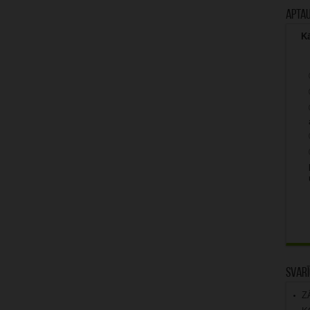
Apta
Kā
Svarī
Z