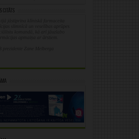
s citāts
ijā jāstiprina klīniskā farmaceita
īcijas slimnīcā un veselības aprūpes
ciālistu komandā, kā arī jāuzlabo
ormācijas apmaiņa ar ārstiem.
 prezidente Zane Melberga
āma