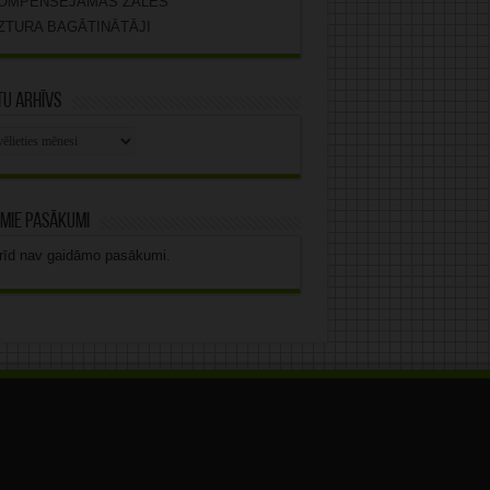
OMPENSĒJAMĀS ZĀLES
ZTURA BAGĀTINĀTĀJI
u arhīvs
stu
vs
mie pasākumi
rīd nav gaidāmo pasākumi.