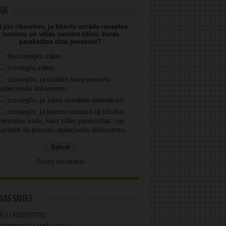
uja
 jūs rīkosities, ja klients uzrāda receptes
numuru un vēlas saņemt zāles, kuras
parakstītas citai personai?
Neizsniegšu zāles.
Izsniegšu zāles.
Izsniegšu, ja uzrādīs savu personu
apliecinošu dokumentu.
Izsniegšu, ja zāles domātas radiniekam.
Izsniegšu, ja klients nosauks tā cilvēka
personas kodu, kam zāles parakstītas, vai
uzrādīs šo personu apliecinošu dokumentu.
Skatīt rezultātus
gas saites
ĀĻU REĢISTRS