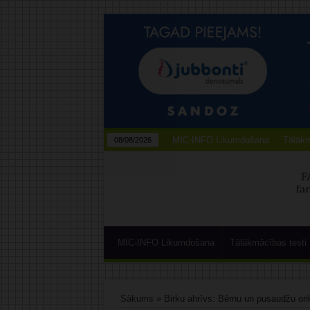
MIC-INFO Likumdošana
Tālākm
08/08/2026
MIC-INFO Likumdošana
Tālākmācības testi
Sākums
»
Birku ahrīvs: Bērnu un pusaudžu onk