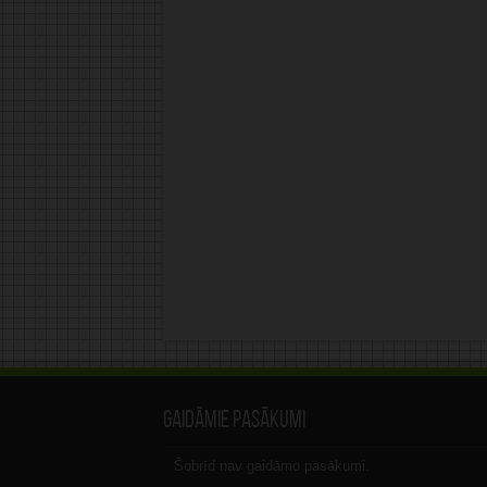
Gaidāmie pasākumi
Šobrīd nav gaidāmo pasākumi.