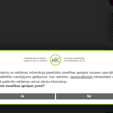
Rekl
ā rakstu un reklāmas informācija paredzēta veselības aprūpes nozares speciāl
atbildību sarežģījumu gadījumos, kas radušies,
nespeciālistiem
interpretējot 
ā publicēto reklāmas un/vai rakstu informāciju.
lists veselības aprūpes jomā?
Jā
Nē