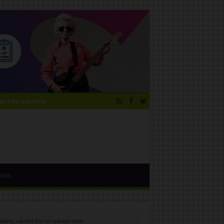
 zāļu saraksts
ksts