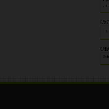
K
U
Rakst
Rak
arhī
Gaidā
Šob