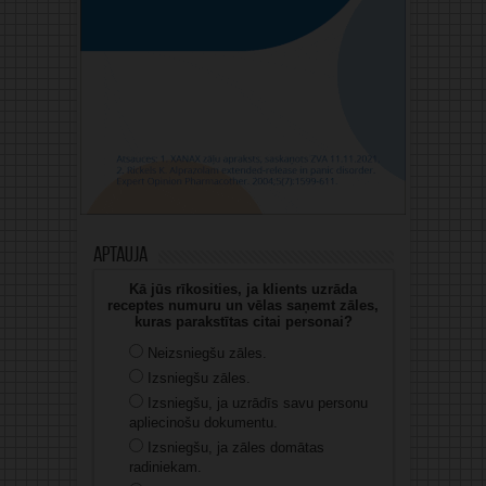
Aptauja
Kā jūs rīkosities, ja klients uzrāda
receptes numuru un vēlas saņemt zāles,
kuras parakstītas citai personai?
Neizsniegšu zāles.
Izsniegšu zāles.
Izsniegšu, ja uzrādīs savu personu
apliecinošu dokumentu.
Izsniegšu, ja zāles domātas
radiniekam.