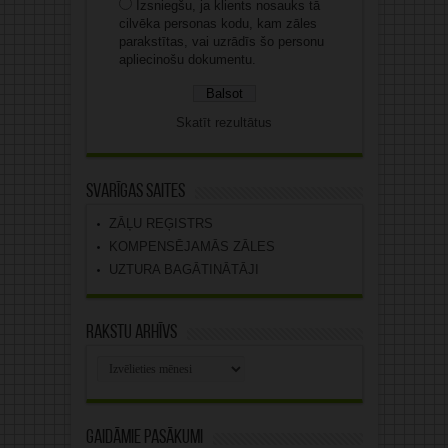
Izsniegšu, ja klients nosauks tā
cilvēka personas kodu, kam zāles
parakstītas, vai uzrādīs šo personu
apliecinošu dokumentu.
Skatīt rezultātus
Svarīgas saites
ZĀĻU REĢISTRS
KOMPENSĒJAMĀS ZĀLES
UZTURA BAGĀTINĀTĀJI
Rakstu arhīvs
Rakstu
arhīvs
Gaidāmie pasākumi