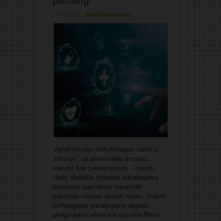
pamatīgi
27/11/2024
Rakstīt komentāru
Vajadzība pēc psihoterapijas valstī ir
“milzīga”, un pašreizējās iespējas
saņemt šos pakalpojumus – mazas,
tāpēc digitālās terapijas pakalpojuma
ieviešana speciālistu kapacitāti
palielinās vismaz desmit reizes, šodien
psiholoģisko pakalpojumu digitālā
pilotprojekta atklāšanā uzsvēra Bērnu