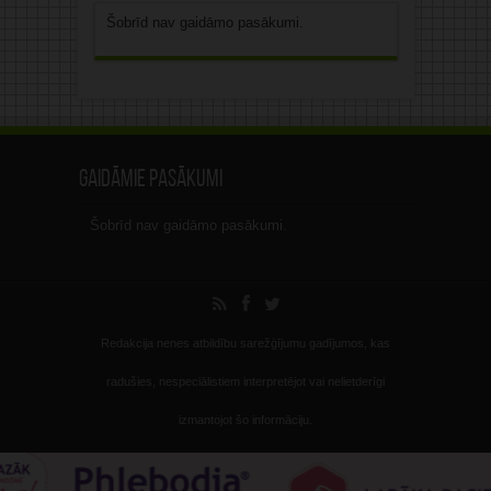
Šobrīd nav gaidāmo pasākumi.
Gaidāmie pasākumi
Šobrīd nav gaidāmo pasākumi.
Redakcija nenes atbildību sarežģījumu gadījumos, kas
radušies, nespeciālistiem interpretējot vai nelietderīgi
izmantojot šo informāciju.