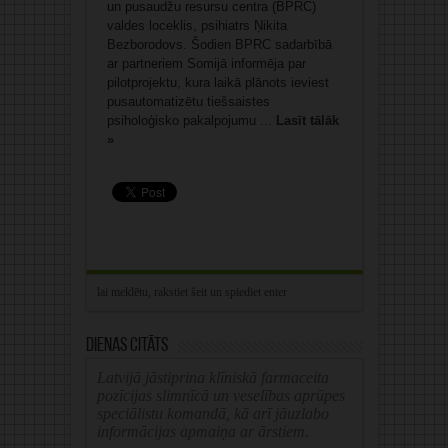
un pusaudžu resursu centra (BPRC)
valdes loceklis, psihiatrs Ņikita
Bezborodovs. Šodien BPRC sadarbībā
ar partneriem Somijā informēja par
pilotprojektu, kura laikā plānots ieviest
pusautomatizētu tiešsaistes
psiholoģisko pakalpojumu ...
Lasīt tālāk
»
Dienas citāts
Latvijā jāstiprina klīniskā farmaceita
pozīcijas slimnīcā un veselības aprūpes
speciālistu komandā, kā arī jāuzlabo
informācijas apmaiņa ar ārstiem.