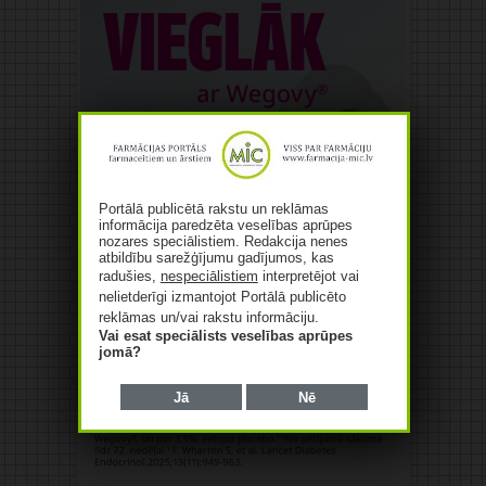
Portālā publicētā rakstu un reklāmas
informācija paredzēta veselības aprūpes
nozares speciālistiem. Redakcija nenes
atbildību sarežģījumu gadījumos, kas
radušies,
nespeciālistiem
interpretējot vai
nelietderīgi izmantojot Portālā publicēto
reklāmas un/vai rakstu informāciju.
Vai esat speciālists veselības aprūpes
jomā?
Jā
Nē