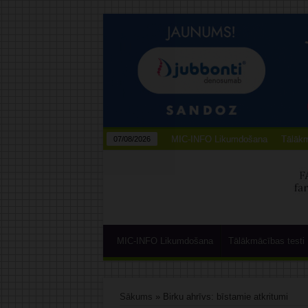
MIC-INFO Likumdošana
Tālākm
07/08/2026
MIC-INFO Likumdošana
Tālākmācības testi
Sākums
»
Birku ahrīvs: bīstamie atkritumi