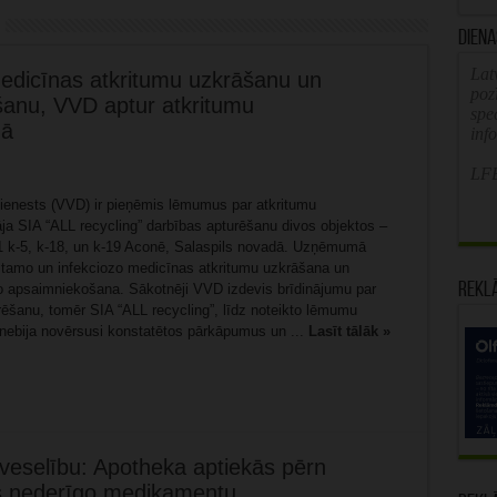
Diena
Latv
edicīnas atkritumu uzkrāšanu un
poz
šanu, VVD aptur atkritumu
spe
gā
inf
LFB
dienests (VVD) ir pieņēmis lēmumus par atkritumu
ja SIA “ALL recycling” darbības apturēšanu divos objektos –
31 k-5, k-18, un k-19 Aconē, Salaspils novadā. Uzņēmumā
stamo un infekciozo medicīnas atkritumu uzkrāšana un
Rekl
to apsaimniekošana. Sākotnēji VVD izdevis brīdinājumu par
rēšanu, tomēr SIA “ALL recycling”, līdz noteikto lēmumu
nebija novērsusi konstatētos pārkāpumus un ...
Lasīt tālāk »
n veselību: Apotheka aptiekās pērn
as nederīgo medikamentu