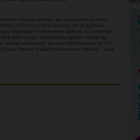
Rekl
kamenti ir bīstamie atkritumi, kas var apdraudēt kā cilvēku
pkārtējo vidi un dzīvo radību. Apkopotie dati par Apotheka
tajiem nederīgajiem medikamentiem apliecina, ka sabiedrības
jomā ik gadus pieaug – pērn Apotheka aptiekās nodotas teju
as nederīgo medikamentu, kas ir par 948 kilogramiem jeb 16%
022.gadā. Savukārt šī gada pirmajos deviņos mēnešos ...
Lasīt