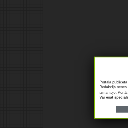
Portālā publicēt
Redakcija nenes 
izmantojot Portāl
Vai esat speciā