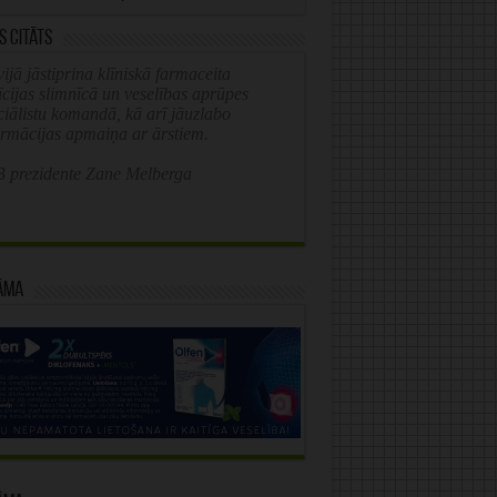
s citāts
ijā jāstiprina klīniskā farmaceita
īcijas slimnīcā un veselības aprūpes
ciālistu komandā, kā arī jāuzlabo
ormācijas apmaiņa ar ārstiem.
 prezidente Zane Melberga
āma