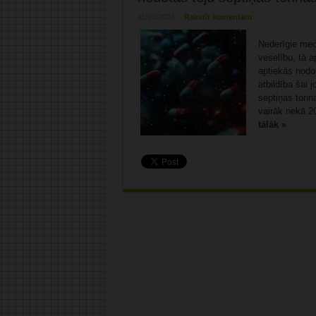
11/10/2024
Rakstīt komentāru
Nederīgie medi
veselību, tā a
aptiekās nodo
atbildība šai 
septiņas tonn
vairāk nekā 2
tālāk »