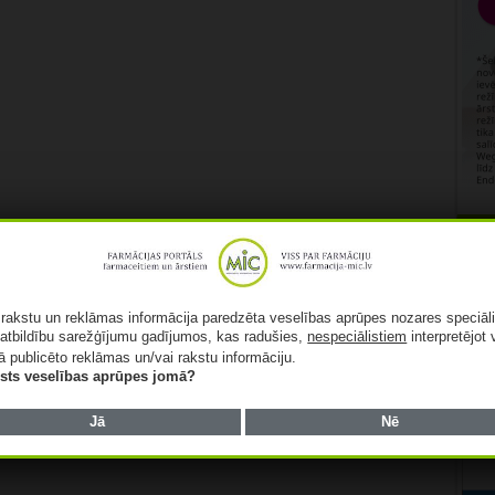
Rekl
ā rakstu un reklāmas informācija paredzēta veselības aprūpes nozares speciāl
atbildību sarežģījumu gadījumos, kas radušies,
nespeciālistiem
interpretējot 
ā publicēto reklāmas un/vai rakstu informāciju.
lists veselības aprūpes jomā?
Jā
Nē