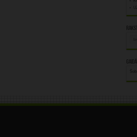
K
U
Rakst
Rak
arhī
Gaidā
Šob