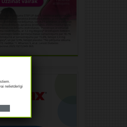
āma
istiem.
vai nelietderīgi