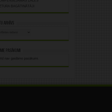
OMPENSĒJAMĀS ZĀLES
ZTURA BAGĀTINĀTĀJI
u arhīvs
stu
vs
mie pasākumi
rīd nav gaidāmo pasākumi.