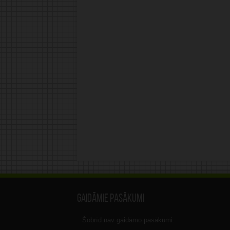
Gaidāmie pasākumi
Šobrīd nav gaidāmo pasākumi.