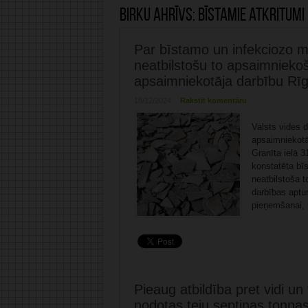
Birku ahrīvs:
bīstamie atkritumi
Par bīstamo un infekciozo m
neatbilstošu to apsaimnieko
apsaimniekotāja darbību Rī
18/12/2024
Rakstīt komentāru
Valsts vides 
apsaimniekotā
Granīta ielā 
konstatēta bī
neatbilstoša 
darbības aptu
pieņemšanai, 
Pieaug atbildība pret vidi u
nodotas teju septiņas tonn