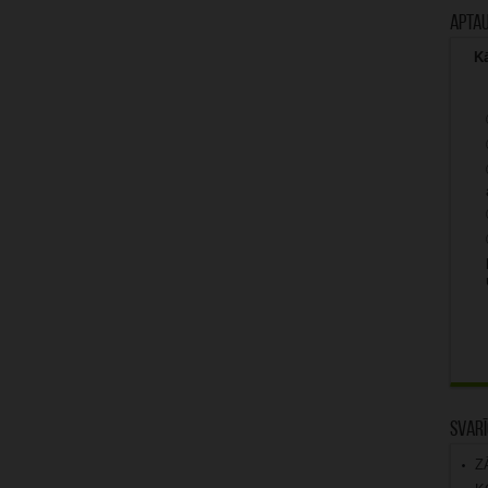
Apta
Kā
Svarī
Z