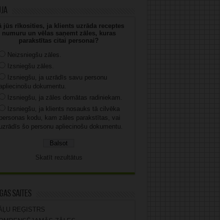
uja
 jūs rīkosities, ja klients uzrāda receptes
numuru un vēlas saņemt zāles, kuras
parakstītas citai personai?
Neizsniegšu zāles.
Izsniegšu zāles.
Izsniegšu, ja uzrādīs savu personu
apliecinošu dokumentu.
Izsniegšu, ja zāles domātas radiniekam.
Izsniegšu, ja klients nosauks tā cilvēka
personas kodu, kam zāles parakstītas, vai
uzrādīs šo personu apliecinošu dokumentu.
Skatīt rezultātus
gas saites
ĀĻU REĢISTRS