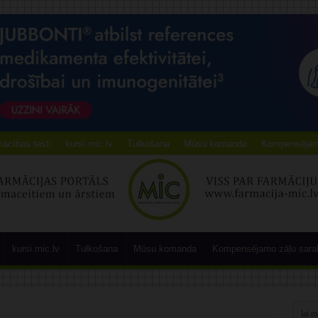
ācības testi
kursi.mic.lv
Tulkošana
Mūsu komanda
Kompensējamo
kursi.mic.lv
Tulkošana
Mūsu komanda
Kompensējamo zāļu sara