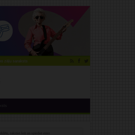
 zāļu saraksts
ksts