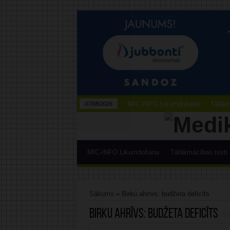
MIC-INFO Likumdošana
Tālākm
07/08/2026
MIC-INFO Likumdošana
Tālākmācības testi
Sākums
»
Birku ahrīvs: budžeta deficīts
Birku ahrīvs:
budžeta deficīts