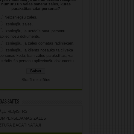
numuru un vēlas saņemt zāles, kuras
parakstītas citai personai?
Neizsniegšu zāles.
Izsniegšu zāles.
Izsniegšu, ja uzrādīs savu personu
apliecinošu dokumentu.
Izsniegšu, ja zāles domātas radiniekam.
Izsniegšu, ja klients nosauks tā cilvēka
personas kodu, kam zāles parakstītas, vai
uzrādīs šo personu apliecinošu dokumentu.
Skatīt rezultātus
gas saites
ĀĻU REĢISTRS
OMPENSĒJAMĀS ZĀLES
ZTURA BAGĀTINĀTĀJI