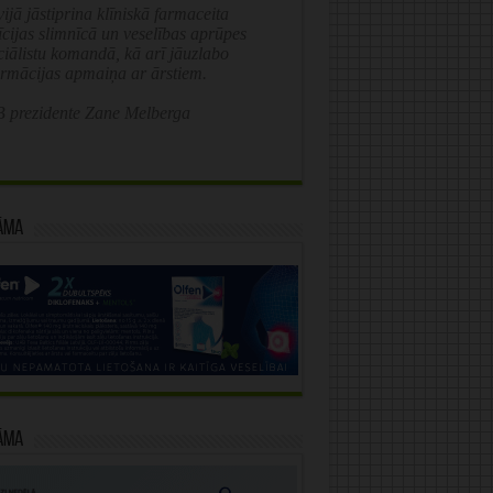
ijā jāstiprina klīniskā farmaceita
īcijas slimnīcā un veselības aprūpes
ciālistu komandā, kā arī jāuzlabo
ormācijas apmaiņa ar ārstiem.
 prezidente Zane Melberga
āma
āma