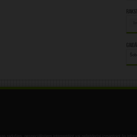
Rakst
Rak
arhī
Gaidā
Šob
s radušies, nespeciālistiem interpretējot vai nelietderīgi izmantojot šo infor