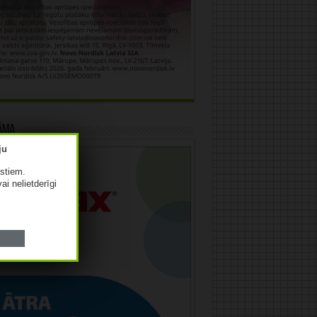
āma
istiem.
vai nelietderīgi