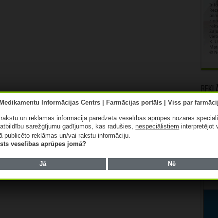
Rekl
ā rakstu un reklāmas informācija paredzēta veselības aprūpes nozares speciāl
atbildību sarežģījumu gadījumos, kas radušies,
nespeciālistiem
interpretējot 
ā publicēto reklāmas un/vai rakstu informāciju.
lists veselības aprūpes jomā?
Jā
Nē