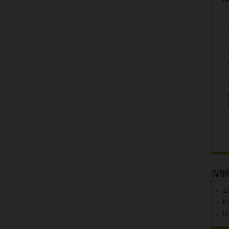
Svarī
Z
K
U