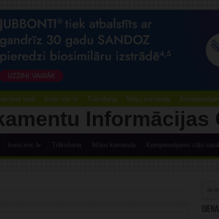
ācības testi
kursi.mic.lv
Tulkošana
Mūsu komanda
Kompensējamo
kursi.mic.lv
Tulkošana
Mūsu komanda
Kompensējamo zāļu sara
Diena