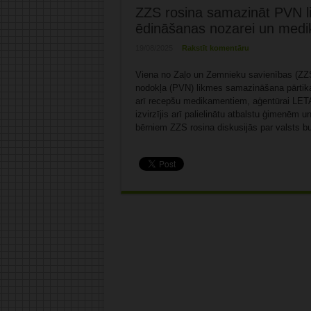
ZZS rosina samazināt PVN l
ēdināšanas nozarei un med
19/08/2025
Rakstīt komentāru
Viena no Zaļo un Zemnieku savienības (ZZS
nodokļa (PVN) likmes samazināšana pārtik
arī recepšu medikamentiem, aģentūrai LETA 
izvirzījis arī palielinātu atbalstu ģimenēm
bērniem ZZS rosina diskusijās par valsts b