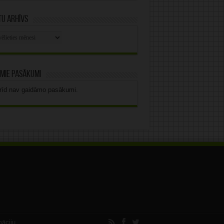
u arhīvs
stu
vs
mie pasākumi
rīd nav gaidāmo pasākumi.
māciju.