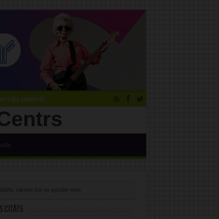
 zāļu saraksts
ksts
s citāts