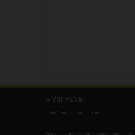
Gaidāmie pasākumi
Šobrīd nav gaidāmo pasākumi.
Redakcija nenes atbildību sarežģījumu gadījumos, ka