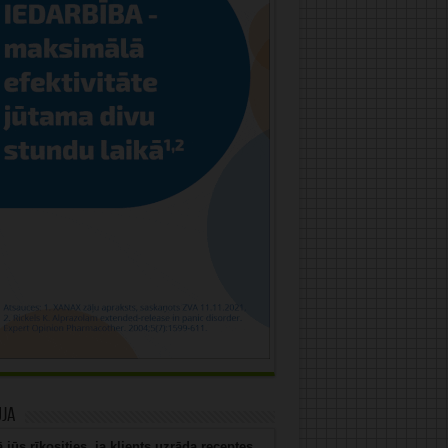
uja
 jūs rīkosities, ja klients uzrāda receptes