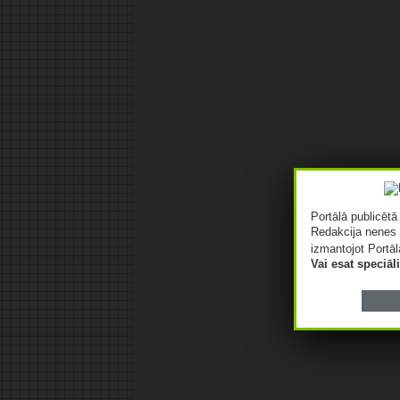
Portālā publicēt
Redakcija nenes 
izmantojot Portāl
Vai esat speciā