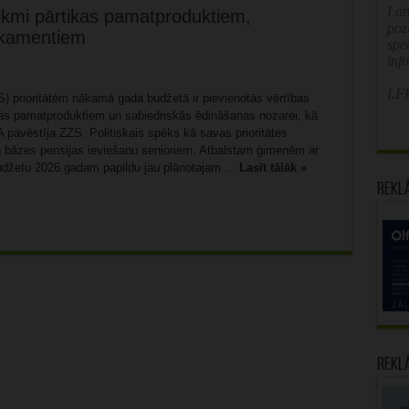
Latv
ikmi pārtikas pamatproduktiem,
poz
ikamentiem
spe
inf
LFB
) prioritātēm nākamā gada budžetā ir pievienotās vērtības
as pamatproduktiem un sabiedriskās ēdināšanas nozarei, kā
pavēstīja ZZS. Politiskais spēks kā savas prioritātes
 un bāzes pensijas ieviešanu senioriem. Atbalstam ģimenēm ar
udžetu 2026.gadam papildu jau plānotajam ...
Lasīt tālāk »
Rekl
Rekl