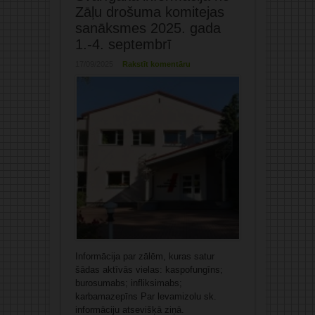
Zāļu drošuma komitejas
sanāksmes 2025. gada
1.-4. septembrī
17/09/2025
Rakstīt komentāru
Informācija par zālēm, kuras satur
šādas aktīvās vielas: kaspofungīns;
burosumabs; infliksimabs;
karbamazepīns Par levamizolu sk.
informāciju atsevišķā ziņā.