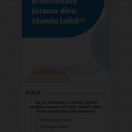
Aptauja
Kā jūs rīkosities, ja klients uzrāda
receptes numuru un vēlas saņemt zāles,
kuras parakstītas citai personai?
Neizsniegšu zāles.
Izsniegšu zāles.