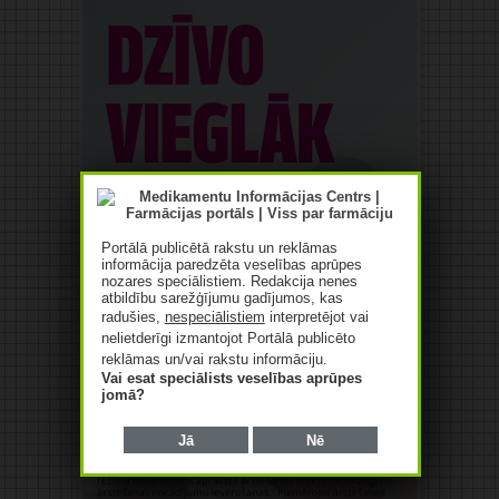
Portālā publicētā rakstu un reklāmas
informācija paredzēta veselības aprūpes
nozares speciālistiem. Redakcija nenes
atbildību sarežģījumu gadījumos, kas
radušies,
nespeciālistiem
interpretējot vai
nelietderīgi izmantojot Portālā publicēto
reklāmas un/vai rakstu informāciju.
Vai esat speciālists veselības aprūpes
jomā?
Jā
Nē