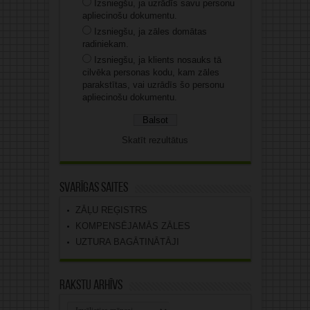
Izsniegšu, ja uzrādīs savu personu
apliecinošu dokumentu.
Izsniegšu, ja zāles domātas
radiniekam.
Izsniegšu, ja klients nosauks tā
cilvēka personas kodu, kam zāles
parakstītas, vai uzrādīs šo personu
apliecinošu dokumentu.
Skatīt rezultātus
Svarīgas saites
ZĀĻU REĢISTRS
KOMPENSĒJAMĀS ZĀLES
UZTURA BAGĀTINĀTĀJI
Rakstu arhīvs
Rakstu