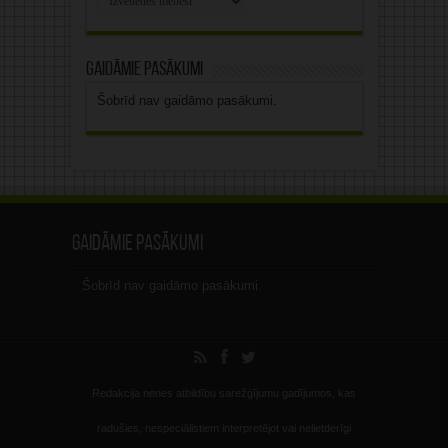
arhīvs
Gaidāmie pasākumi
Šobrīd nav gaidāmo pasākumi.
Gaidāmie pasākumi
Šobrīd nav gaidāmo pasākumi.
Redakcija nenes atbildību sarežģījumu gadījumos, kas
radušies, nespeciālistiem interpretējot vai nelietderīgi