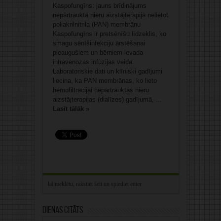
Kaspofungīns: jauns brīdinājums
nepārtrauktā nieru aizstājterapijā nelietot
poliakrilnitrila (PAN) membrānu
Kaspofungīns ir pretsēnīšu līdzeklis, ko
smagu sēnīšinfekciju ārstēšanai
pieaugušiem un bērniem ievada
intravenozas infūzijas veidā.
Laboratoriskie dati un klīniski gadījumi
liecina, ka PAN membrānas, ko lieto
hemofiltrācijai nepārtrauktas nieru
aizstājterapijas (dialīzes) gadījumā, ...
Lasīt tālāk »
Dienas citāts