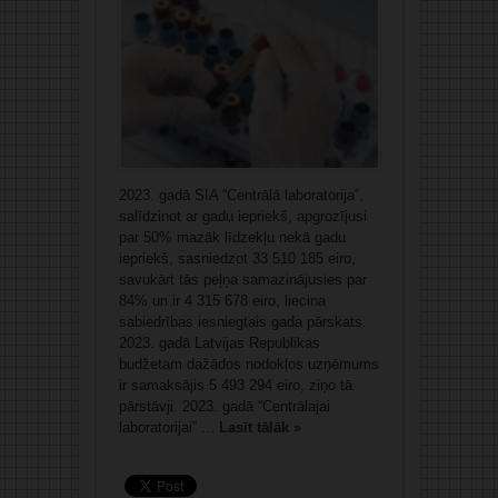
2023. gadā SIA “Centrālā laboratorija”,
salīdzinot ar gadu iepriekš, apgrozījusi
par 50% mazāk līdzekļu nekā gadu
iepriekš, sasniedzot 33 510 185 eiro,
savukārt tās peļņa samazinājusies par
84% un ir 4 315 678 eiro, liecina
sabiedrības iesniegtais gada pārskats.
2023. gadā Latvijas Republikas
budžetam dažādos nodokļos uzņēmums
ir samaksājis 5 493 294 eiro, ziņo tā
pārstāvji. 2023. gadā “Centrālajai
laboratorijai” ...
Lasīt tālāk »