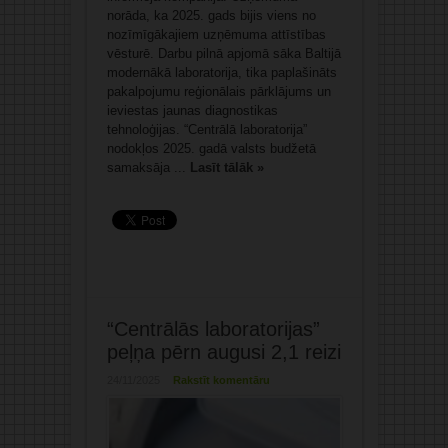
norāda, ka 2025. gads bijis viens no
nozīmīgākajiem uzņēmuma attīstības
vēsturē. Darbu pilnā apjomā sāka Baltijā
modernākā laboratorija, tika paplašināts
pakalpojumu reģionālais pārklājums un
ieviestas jaunas diagnostikas
tehnoloģijas. “Centrālā laboratorija”
nodokļos 2025. gadā valsts budžetā
samaksāja ...
Lasīt tālāk »
“Centrālās laboratorijas”
peļņa pērn augusi 2,1 reizi
24/11/2025
Rakstīt komentāru