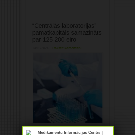
“Centrālās laboratorijas”
pamatkapitāls samazināts
par 125 200 eiro
14/10/2024
Rakstīt komentāru
SIA “Centrālā laboratorija” pamatkapitāls