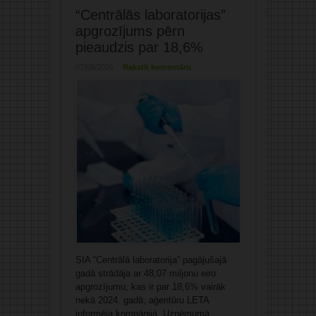
“Centrālās laboratorijas”
apgrozījums pērn
pieaudzis par 18,6%
07/08/2026
Rakstīt komentāru
SIA “Centrālā laboratorija” pagājušajā
gadā strādāja ar 48,07 miljonu eiro
apgrozījumu, kas ir par 18,6% vairāk
nekā 2024. gadā, aģentūru LETA
informēja kompānijā. Uzņēmumā