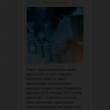
06/06/2025
Rakstīt komentāru
Šogad, tāpat kā iepriekšējos gados,
pieprasījums un ārstu izrakstīto
nosūtījumu skaits uz valsts
apmaksātajām analīzēm būtiski
pārsniedz pieejamo valsts finansējumu,
aģentūrai LETA informēja SIA “Centrālā
laboratorija”. Uzņēmumā uzsver, ka
valsts apmaksātās medicīniskās
analīzes laboratorijās tiek veiktas tikai