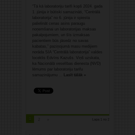
“Tā kā laboratoriju tarifi kopš 2024. gada
1. jūnija ir būtiski samazināti, “Centrālā
laboratorija” no 6. jūnija ir spiesta
palielināt cenas asins paraugu
noņemšanai un laboratorijas maksas
pakalpojumiem, un šīs izmaksas
pacientiem būs jāsedz no savas
kabatas,” paziņojumā masu medijiem
norāda SIA “Centrālā laboratorija” valdes
loceklis Edvīns Kazušs. Viņš uzskata,
ka Nacionālā veselības dienesta (NVD)
lēmums par laboratoriju tarifu
samazinājumu ...
Lasīt tālāk »
1
2
»
Lapa 1 no 2