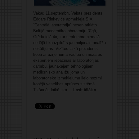
Vakar, 11.septembrī, Valsts prezidents
Edgars Rinkēvičs apmeklēja SIA
“Centrālā laboratorija” nesen atklāto
Baltijā modernāko laboratoriju Rīgā,
Grēdu ielā 4a, kur septembra pirmajā
nedēļā tika izpildīts jau miljonais analīžu
nosūtījums. Vizītes laikā prezidents
kopā ar uzņēmuma vadību un nozares
ekspertiem iepazinās ar laboratorijas
darbību, jaunākajām tehnoloģijām
medicīnisko analīžu jomā un
laboratorisko izmeklējumu lielo nozīmi
kopējā veselības aprūpes sistēmā.
Tikšanās laikā tika ...
Lasīt tālāk »