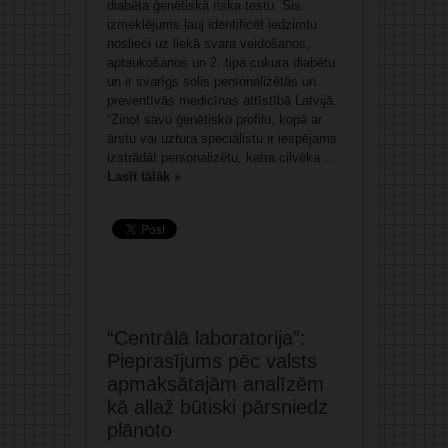
diabēta ģenētiskā riska testu. Šis
izmeklējums ļauj identificēt iedzimtu
noslieci uz liekā svara veidošanos,
aptaukošanos un 2. tipa cukura diabētu
un ir svarīgs solis personalizētās un
preventīvās medicīnas attīstībā Latvijā.
“Zinot savu ģenētisko profilu, kopā ar
ārstu vai uztura speciālistu ir iespējams
izstrādāt personalizētu, katra cilvēka ...
Lasīt tālāk »
“Centrālā laboratorija”:
Pieprasījums pēc valsts
apmaksātajām analīzēm
kā allaž būtiski pārsniedz
plānoto