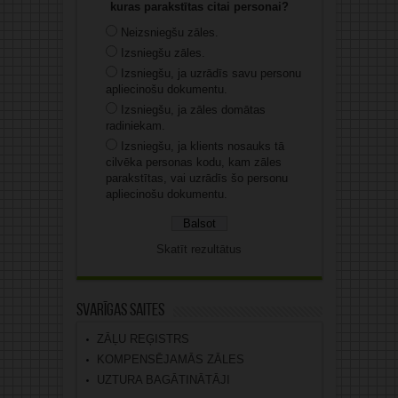
kuras parakstītas citai personai?
Neizsniegšu zāles.
Izsniegšu zāles.
Izsniegšu, ja uzrādīs savu personu
apliecinošu dokumentu.
Izsniegšu, ja zāles domātas
radiniekam.
Izsniegšu, ja klients nosauks tā
cilvēka personas kodu, kam zāles
parakstītas, vai uzrādīs šo personu
apliecinošu dokumentu.
Skatīt rezultātus
Svarīgas saites
ZĀĻU REĢISTRS
KOMPENSĒJAMĀS ZĀLES
UZTURA BAGĀTINĀTĀJI