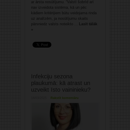
ar ārsta nosūtījumu. “Valstī šobrīd arī
nav izveidota sistēma, kā un pēc
kādiem kritērijiem būtu veidojama rinda
uz analīzēm, ja nosūtījumu skaits
pārsniedz valsts noteikto ...
Lasīt tālāk
»
Infekciju sezona
plaukumā: kā atrast un
uzveikt īsto vaininieku?
18/03/2025
Rakstīt komentāru