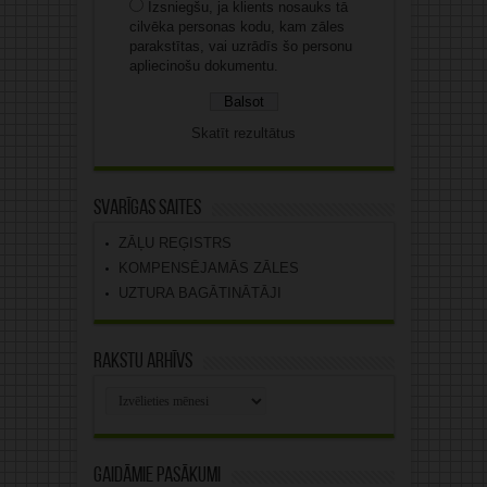
Izsniegšu, ja klients nosauks tā
cilvēka personas kodu, kam zāles
parakstītas, vai uzrādīs šo personu
apliecinošu dokumentu.
Skatīt rezultātus
Svarīgas saites
ZĀĻU REĢISTRS
KOMPENSĒJAMĀS ZĀLES
UZTURA BAGĀTINĀTĀJI
Rakstu arhīvs
Rakstu
arhīvs
Gaidāmie pasākumi