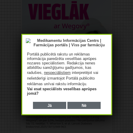
Portālā publicētā rakstu un reklāmas
informācija paredzēta veselības aprūpes
nozares speciālistiem. Redakcija nenes
atbildību sarežģījumu gadījumos, kas
radušies,
nespeciālistiem
interpretējot vai
nelietderīgi izmantojot Portālā publicēto
reklāmas un/vai rakstu informāciju.
Vai esat speciālists veselības aprūpes
jomā?
Jā
Nē