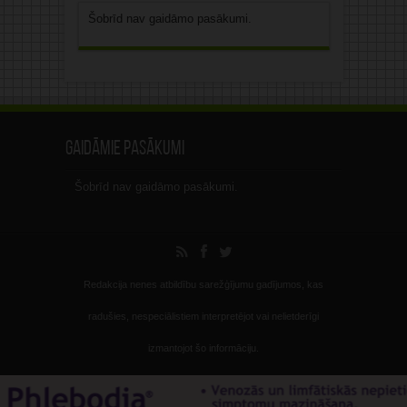
Šobrīd nav gaidāmo pasākumi.
Gaidāmie pasākumi
Šobrīd nav gaidāmo pasākumi.
Redakcija nenes atbildību sarežģījumu gadījumos, kas
radušies, nespeciālistiem interpretējot vai nelietderīgi
izmantojot šo informāciju.