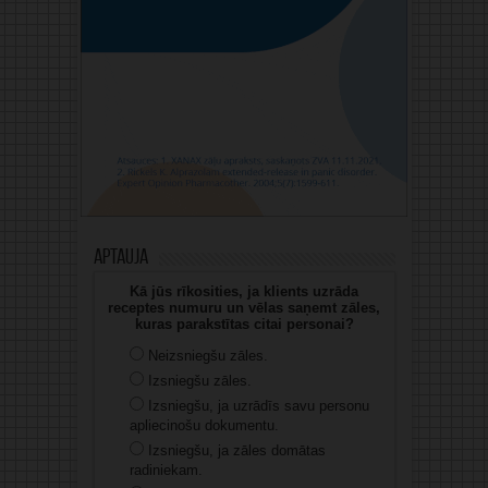
Aptauja
Kā jūs rīkosities, ja klients uzrāda
receptes numuru un vēlas saņemt zāles,
kuras parakstītas citai personai?
Neizsniegšu zāles.
Izsniegšu zāles.
Izsniegšu, ja uzrādīs savu personu
apliecinošu dokumentu.
Izsniegšu, ja zāles domātas
radiniekam.