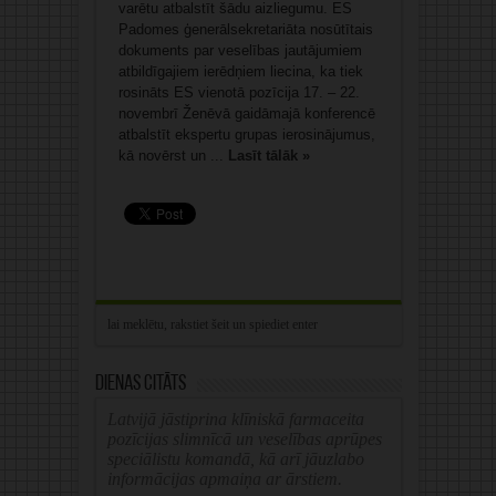
varētu atbalstīt šādu aizliegumu. ES
Padomes ģenerālsekretariāta nosūtītais
dokuments par veselības jautājumiem
atbildīgajiem ierēdņiem liecina, ka tiek
rosināts ES vienotā pozīcija 17. – 22.
novembrī Ženēvā gaidāmajā konferencē
atbalstīt ekspertu grupas ierosinājumus,
kā novērst un ...
Lasīt tālāk »
Dienas citāts
Latvijā jāstiprina klīniskā farmaceita
pozīcijas slimnīcā un veselības aprūpes
speciālistu komandā, kā arī jāuzlabo
informācijas apmaiņa ar ārstiem.