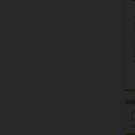
Svarī
Z
K
U