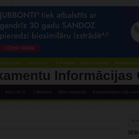
ācības testi
kursi.mic.lv
Tulkošana
Mūsu komanda
Kompensējamo
kursi.mic.lv
Tulkošana
Mūsu komanda
Kompensējamo zāļu sara
Diena