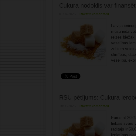
Cukura nodoklis var finansēt
01/07/2025
Rakstīt komentāru
Latvija ierind
mūsu iedzīvotā
reizes biežāk
veselības ieme
zobiem veicin
slimības, diab
veselību, eko
RSU pētījums: Cukura ierobe
18/06/2025
Rakstīt komentāru
Eurostat 2024.
liekais svars 
rādītājs ir 5
izplatības pie