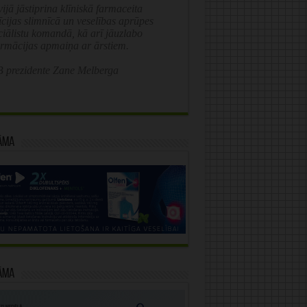
ijā jāstiprina klīniskā farmaceita
īcijas slimnīcā un veselības aprūpes
ciālistu komandā, kā arī jāuzlabo
ormācijas apmaiņa ar ārstiem.
 prezidente Zane Melberga
āma
āma