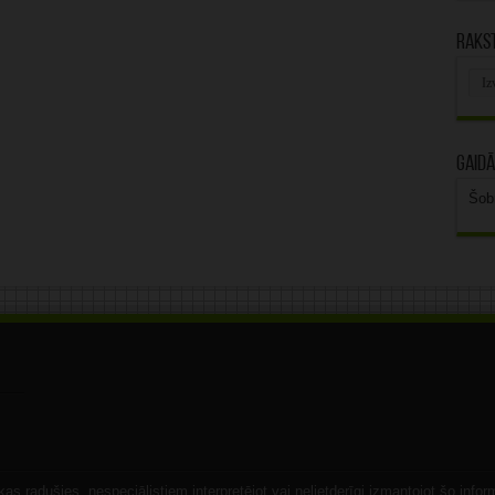
Rakst
Rak
arhī
Gaidā
Šob
s radušies, nespeciālistiem interpretējot vai nelietderīgi izmantojot šo infor