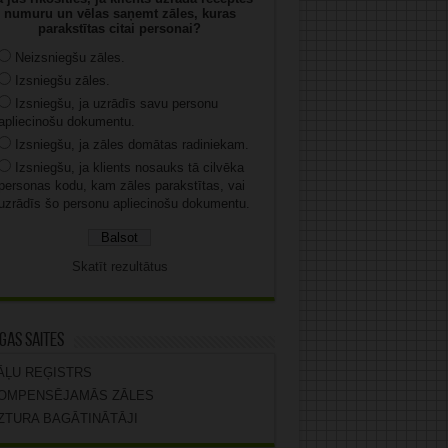
numuru un vēlas saņemt zāles, kuras
parakstītas citai personai?
Neizsniegšu zāles.
Izsniegšu zāles.
Izsniegšu, ja uzrādīs savu personu
apliecinošu dokumentu.
Izsniegšu, ja zāles domātas radiniekam.
Izsniegšu, ja klients nosauks tā cilvēka
personas kodu, kam zāles parakstītas, vai
uzrādīs šo personu apliecinošu dokumentu.
Skatīt rezultātus
gas saites
ĀĻU REĢISTRS
OMPENSĒJAMĀS ZĀLES
ZTURA BAGĀTINĀTĀJI