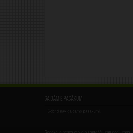
Gaidāmie pasākumi
Šobrīd nav gaidāmo pasākumi.
Redakcija nenes atbildību sarežģījumu gadījumos, ka