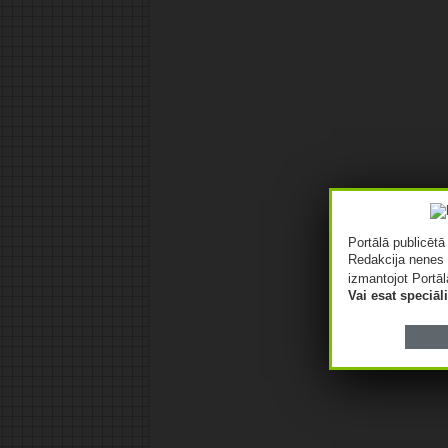
Portālā publicēt
Redakcija nenes 
izmantojot Portāl
Vai esat speciā