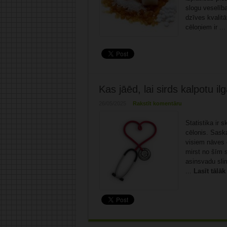
slogu veselība
dzīves kvalitā
cēloņiem ir ..
Kas jāēd, lai sirds kalpotu i
26/05/2025
Rakstīt komentāru
Statistika ir 
cēlonis. Sask
visiem nāves 
mirst no šīm s
asinsvadu slim
...
Lasīt tālāk