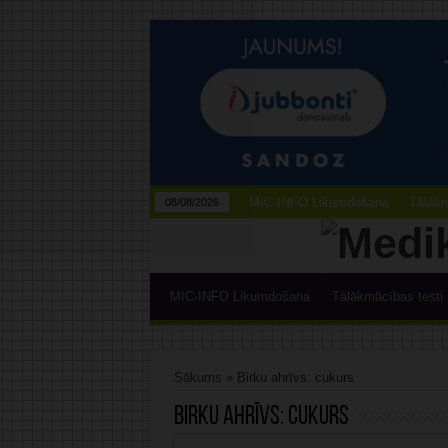
MIC-INFO Likumdošana
Tālākm
08/08/2026
MIC-INFO Likumdošana
Tālākmācības testi
Sākums
»
Birku ahrīvs: cukurs
Birku ahrīvs:
cukurs