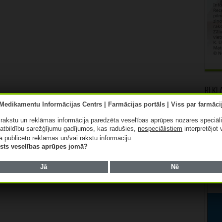
Rekl
ā rakstu un reklāmas informācija paredzēta veselības aprūpes nozares speciāl
atbildību sarežģījumu gadījumos, kas radušies,
nespeciālistiem
interpretējot 
ā publicēto reklāmas un/vai rakstu informāciju.
lists veselības aprūpes jomā?
Jā
Nē