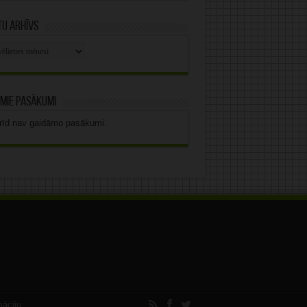
u arhīvs
stu
vs
mie pasākumi
rīd nav gaidāmo pasākumi.
māciju.