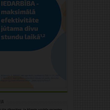
uja
 jūs rīkosities, ja klients uzrāda receptes