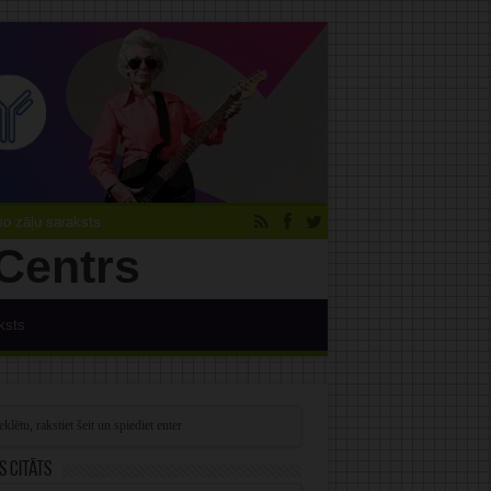
 zāļu saraksts
ksts
s citāts