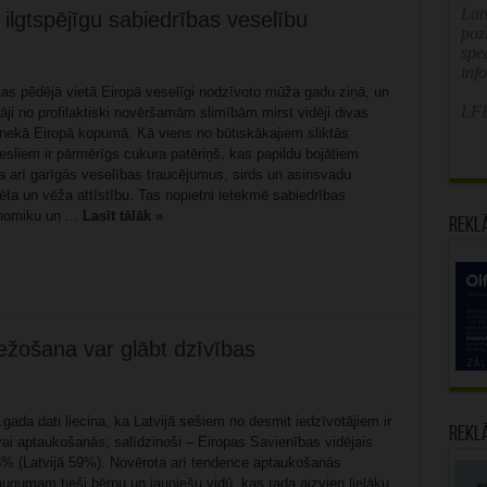
Latv
 ilgtspējīgu sabiedrības veselību
poz
spe
inf
ojas pēdējā vietā Eiropā veselīgi nodzīvoto mūža gadu ziņā, un
LFB
ji no profilaktiski novēršamām slimībām mirst vidēji divas
 nekā Eiropā kopumā. Kā viens no būtiskākajiem sliktās
sliem ir pārmērīgs cukura patēriņš, kas papildu bojātiem
a arī garīgās veselības traucējumus, sirds un asinsvadu
ēta un vēža attīstību. Tas nopietni ietekmē sabiedrības
nomiku un ...
Lasīt tālāk »
Rekl
žošana var glābt dzīvības
gada dati liecina, ka Latvijā sešiem no desmit iedzīvotājiem ir
Rekl
vai aptaukošanās; salīdzinoši – Eiropas Savienības vidējais
0,6% (Latvijā 59%). Novērota arī tendence aptaukošanās
augumam tieši bērnu un jauniešu vidū, kas rada aizvien lielāku