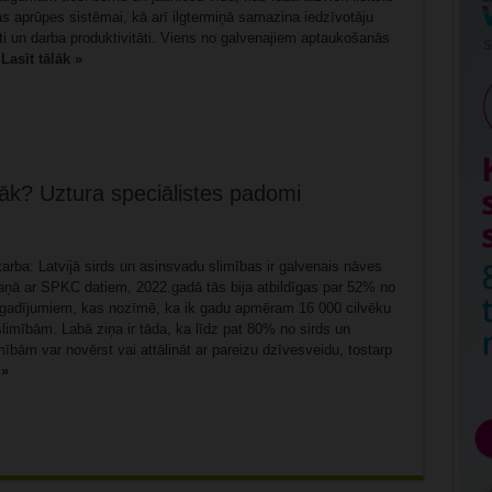
s aprūpes sistēmai, kā arī ilgtermiņā samazina iedzīvotāju
ti un darba produktivitāti. Viens no galvenajiem aptaukošanās
.
Lasīt tālāk »
lgāk? Uztura speciālistes padomi
skarba: Latvijā sirds un asinsvadu slimības ir galvenais nāves
aņā ar SPKC datiem, 2022.gadā tās bija atbildīgas par 52% no
gadījumiem, kas nozīmē, ka ik gadu apmēram 16 000 cilvēku
limībām. Labā ziņa ir tāda, ka līdz pat 80% no sirds un
ībām var novērst vai attālināt ar pareizu dzīvesveidu, tostarp
 »