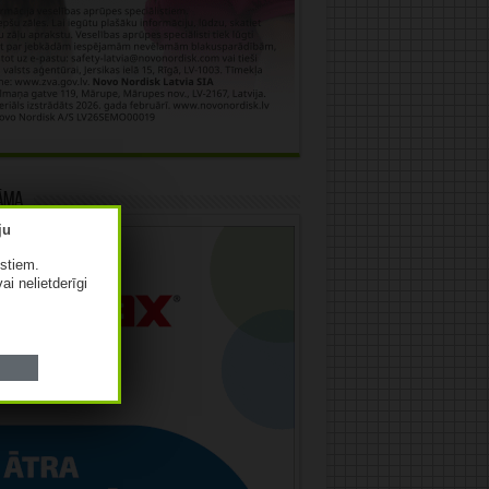
āma
istiem.
vai nelietderīgi