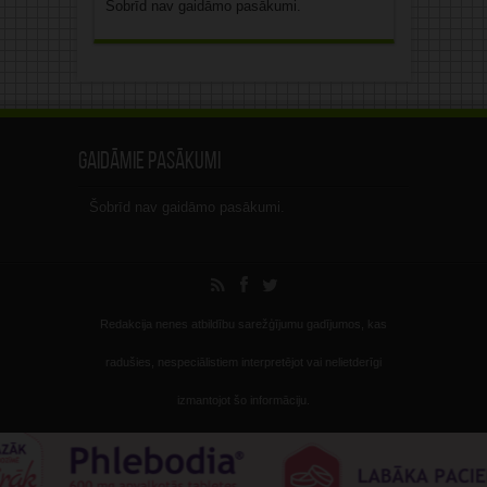
Šobrīd nav gaidāmo pasākumi.
Gaidāmie pasākumi
Šobrīd nav gaidāmo pasākumi.
Redakcija nenes atbildību sarežģījumu gadījumos, kas
radušies, nespeciālistiem interpretējot vai nelietderīgi
izmantojot šo informāciju.