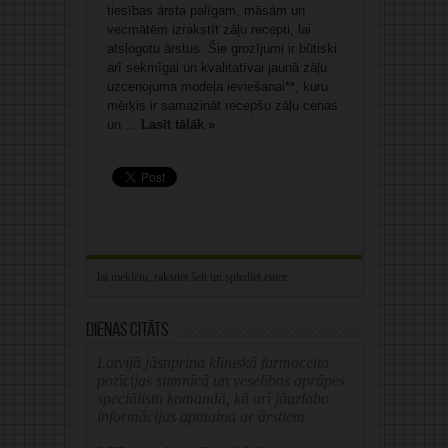
tiesības ārsta palīgam, māsām un
vecmātēm izrakstīt zāļu recepti, lai
atslogotu ārstus. Šie grozījumi ir būtiski
arī sekmīgai un kvalitatīvai jaunā zāļu
uzcenojuma modeļa ieviešanai**, kuru
mērķis ir samazināt recepšu zāļu cenas
un ...
Lasīt tālāk »
Dienas citāts
Latvijā jāstiprina klīniskā farmaceita
pozīcijas slimnīcā un veselības aprūpes
speciālistu komandā, kā arī jāuzlabo
informācijas apmaiņa ar ārstiem.