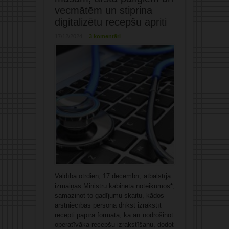
vecmātēm un stiprina
digitalizētu recepšu apriti
17/12/2024
3 komentāri
Valdība otrdien, 17.decembrī, atbalstīja
izmaiņas Ministru kabineta noteikumos*,
samazinot to gadījumu skaitu, kādos
ārstniecības persona drīkst izrakstīt
recepti papīra formātā, kā arī nodrošinot
operatīvāka recepšu izrakstīšanu, dodot