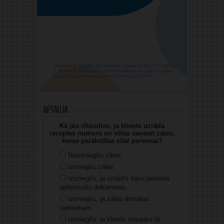
Aptauja
Kā jūs rīkosities, ja klients uzrāda
receptes numuru un vēlas saņemt zāles,
kuras parakstītas citai personai?
Neizsniegšu zāles.
Izsniegšu zāles.
Izsniegšu, ja uzrādīs savu personu
apliecinošu dokumentu.
Izsniegšu, ja zāles domātas
radiniekam.
Izsniegšu, ja klients nosauks tā