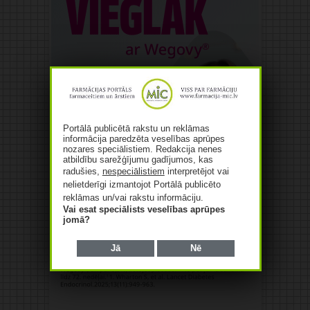
Portālā publicētā rakstu un reklāmas
informācija paredzēta veselības aprūpes
nozares speciālistiem. Redakcija nenes
atbildību sarežģījumu gadījumos, kas
radušies,
nespeciālistiem
interpretējot vai
nelietderīgi izmantojot Portālā publicēto
reklāmas un/vai rakstu informāciju.
Vai esat speciālists veselības aprūpes
jomā?
Jā
Nē