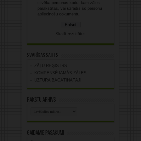
cilvēka personas kodu, kam zāles
parakstītas, vai uzrādīs šo personu
apliecinošu dokumentu.
Skatīt rezultātus
Svarīgas saites
ZĀĻU REĢISTRS
KOMPENSĒJAMĀS ZĀLES
UZTURA BAGĀTINĀTĀJI
Rakstu arhīvs
Rakstu
arhīvs
Gaidāmie pasākumi