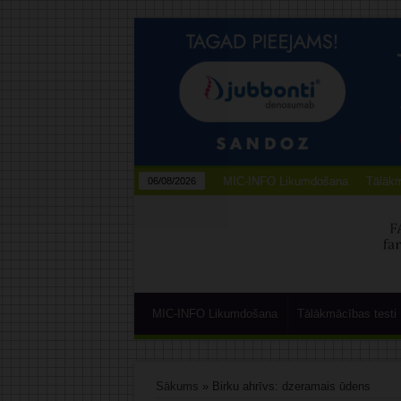
MIC-INFO Likumdošana
Tālākm
06/08/2026
MIC-INFO Likumdošana
Tālākmācības testi
Sākums
»
Birku ahrīvs: dzeramais ūdens