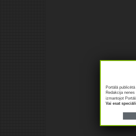
Portālā publicēt
Redakcija nenes 
izmantojot Portāl
Vai esat speciā