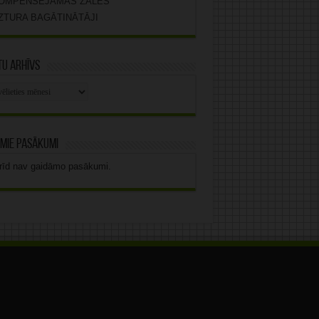
OMPENSĒJAMĀS ZĀLES
ZTURA BAGĀTINĀTĀJI
u arhīvs
stu
vs
mie pasākumi
rīd nav gaidāmo pasākumi.