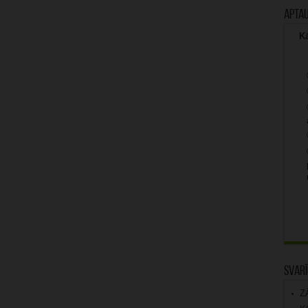
Apta
Kā
Svarī
Z