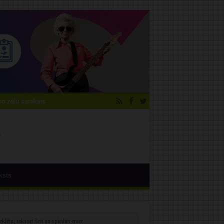
 zāļu saraksts
ksts