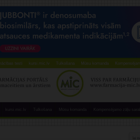
ācības testi
kursi.mic.lv
Tulkošana
Mūsu komanda
Kompensējamo
kursi.mic.lv
Tulkošana
Mūsu komanda
Kompensējamo zāļu sara