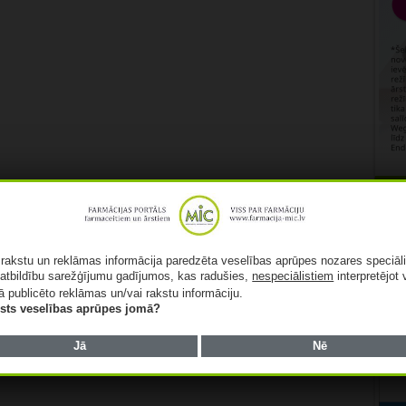
Rekl
ā rakstu un reklāmas informācija paredzēta veselības aprūpes nozares speciāl
atbildību sarežģījumu gadījumos, kas radušies,
nespeciālistiem
interpretējot 
ā publicēto reklāmas un/vai rakstu informāciju.
lists veselības aprūpes jomā?
Jā
Nē