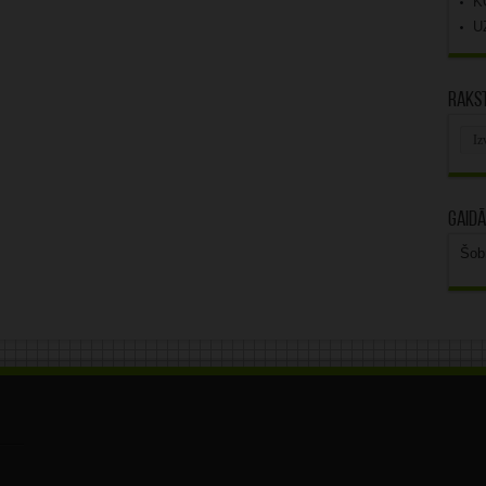
K
U
Rakst
Rak
arhī
Gaidā
Šob