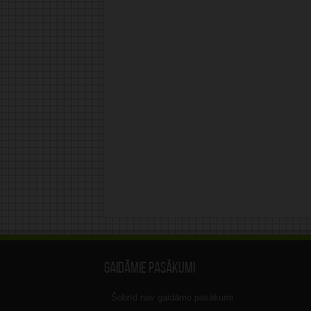
Gaidāmie pasākumi
Šobrīd nav gaidāmo pasākumi.