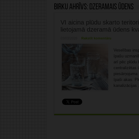
Birku ahrīvs:
dzeramais ūdens
VI aicina plūdu skarto terito
lietojamā dzeramā ūdens kval
03/03/2026
Rakstīt komentāru
Veselības insp
īpašu uzmanību
arī pēc plūdu 
centralizētas
piesārņojuma 
īpaši akas. P
kanalizācijas 