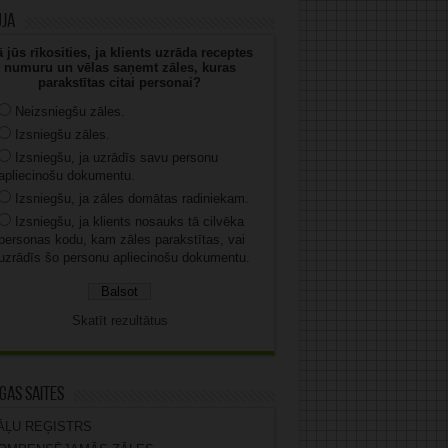
uja
 jūs rīkosities, ja klients uzrāda receptes
numuru un vēlas saņemt zāles, kuras
parakstītas citai personai?
Neizsniegšu zāles.
Izsniegšu zāles.
Izsniegšu, ja uzrādīs savu personu
apliecinošu dokumentu.
Izsniegšu, ja zāles domātas radiniekam.
Izsniegšu, ja klients nosauks tā cilvēka
personas kodu, kam zāles parakstītas, vai
uzrādīs šo personu apliecinošu dokumentu.
Skatīt rezultātus
gas saites
ĀĻU REĢISTRS