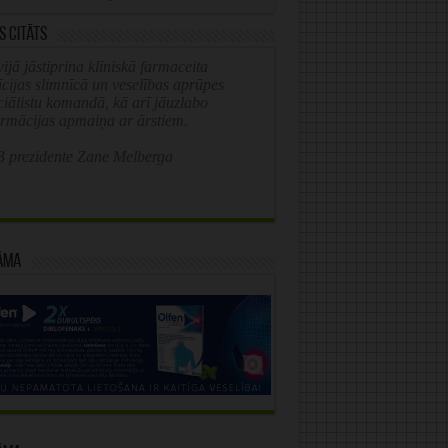
s citāts
ijā jāstiprina klīniskā farmaceita
īcijas slimnīcā un veselības aprūpes
ciālistu komandā, kā arī jāuzlabo
ormācijas apmaiņa ar ārstiem.
 prezidente Zane Melberga
āma