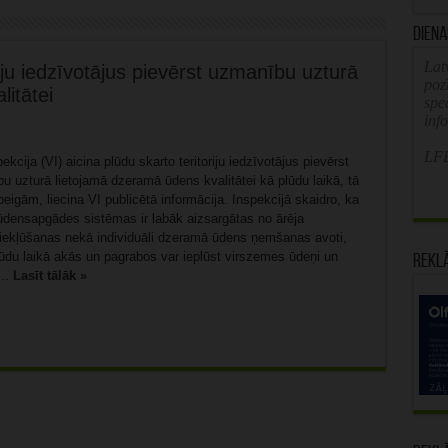
Diena
Latv
riju iedzīvotājus pievērst uzmanību uzturā
poz
itātei
spe
inf
LFB
ekcija (VI) aicina plūdu skarto teritoriju iedzīvotājus pievērst
 uzturā lietojamā dzeramā ūdens kvalitātei kā plūdu laikā, tā
beigām, liecina VI publicētā informācija. Inspekcijā skaidro, ka
 ūdensapgādes sistēmas ir labāk aizsargātas no ārēja
iekļūšanas nekā individuāli dzeramā ūdens ņemšanas avoti,
lūdu laikā akās un pagrabos var ieplūst virszemes ūdeņi un
Rekl
...
Lasīt tālāk »