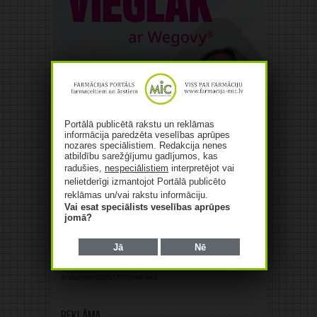
Portālā publicētā rakstu un reklāmas
informācija paredzēta veselības aprūpes
nozares speciālistiem. Redakcija nenes
atbildību sarežģījumu gadījumos, kas
radušies,
nespeciālistiem
interpretējot vai
nelietderīgi izmantojot Portālā publicēto
reklāmas un/vai rakstu informāciju.
Vai esat speciālists veselības aprūpes
jomā?
Jā
Nē