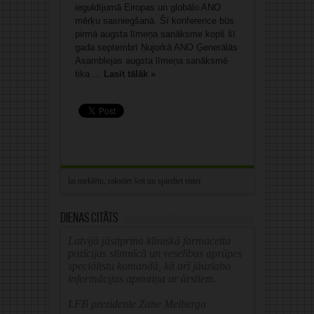
ieguldījumā Eiropas un globālo ANO
mērķu sasniegšanā. Šī konference būs
pirmā augsta līmeņa sanāksme kopš šī
gada septembrī Ņujorkā ANO Ģenerālās
Asamblejas augsta līmeņa sanāksmē
tika ...
Lasīt tālāk »
Dienas citāts
Latvijā jāstiprina klīniskā farmaceita
pozīcijas slimnīcā un veselības aprūpes
speciālistu komandā, kā arī jāuzlabo
informācijas apmaiņa ar ārstiem.
LFB prezidente Zane Melberga