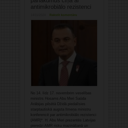
panākumus cīņā ar
antimikrobiālo rezistenci
14/11/2024
Rakstīt komentāru
No 14. līdz 17. novembrim veselības
ministrs Hosams Abu Meri Saūda
Arābijas pilsētā Džidā piedalīsies
starptautiskā augsta līmeņa ministru
konferencē par antimikrobiālo rezistenci
(AMR)*. H. Abu Meri prezentēs Latvijas
pieredzi AMR risku mazināšanā un