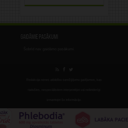
Gaidāmie pasākumi
Šobrīd nav gaidāmo pasākumi.
Redakcija nenes atbildību sarežģījumu gadījumos, kas
radušies, nespeciālistiem interpretējot vai nelietderīgi
izmantojot šo informāciju.