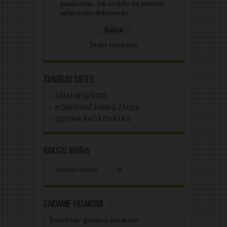
parakstītas, vai uzrādīs šo personu
apliecinošu dokumentu.
Skatīt rezultātus
Svarīgas saites
ZĀĻU REĢISTRS
KOMPENSĒJAMĀS ZĀLES
UZTURA BAGĀTINĀTĀJI
Rakstu arhīvs
Rakstu
arhīvs
Gaidāmie pasākumi
Šobrīd nav gaidāmo pasākumi.