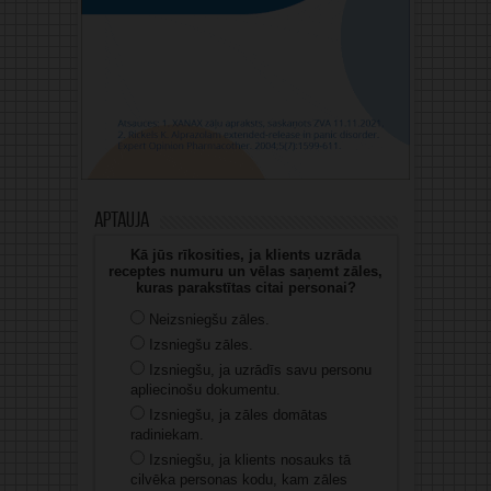
Aptauja
Kā jūs rīkosities, ja klients uzrāda
receptes numuru un vēlas saņemt zāles,
kuras parakstītas citai personai?
Neizsniegšu zāles.
Izsniegšu zāles.
Izsniegšu, ja uzrādīs savu personu
apliecinošu dokumentu.
Izsniegšu, ja zāles domātas
radiniekam.
Izsniegšu, ja klients nosauks tā
cilvēka personas kodu, kam zāles