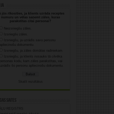
uja
 jūs rīkosities, ja klients uzrāda receptes
numuru un vēlas saņemt zāles, kuras
parakstītas citai personai?
Neizsniegšu zāles.
Izsniegšu zāles.
Izsniegšu, ja uzrādīs savu personu
apliecinošu dokumentu.
Izsniegšu, ja zāles domātas radiniekam.
Izsniegšu, ja klients nosauks tā cilvēka
personas kodu, kam zāles parakstītas, vai
uzrādīs šo personu apliecinošu dokumentu.
Skatīt rezultātus
gas saites
ĀĻU REĢISTRS