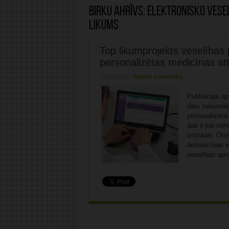
Birku ahrīvs:
Elektronisko vese
likums
Top likumprojekts veselības
personalizētas medicīnas att
22/11/2024
Rakstīt komentāru
Publiskajai ap
datu sekundār
personalizēta
dati ir ļoti v
izstrādei. Otr
ārstniecības i
veselības aprū