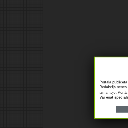
Portālā publicēt
Redakcija nenes 
izmantojot Portāl
Vai esat speciā