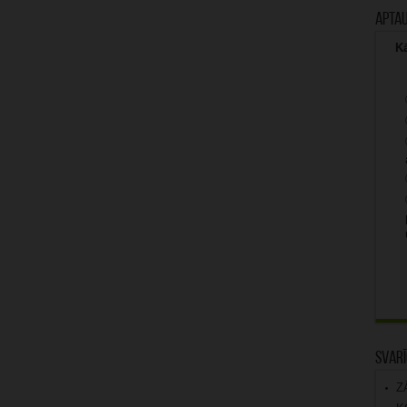
Apta
Kā
Svarī
Z