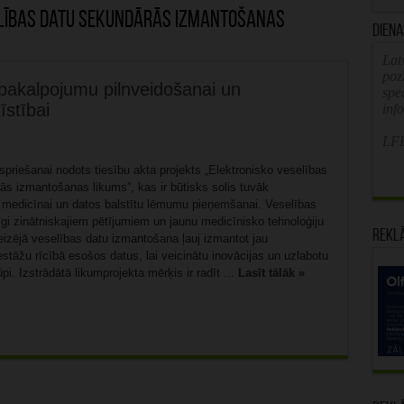
lības datu sekundārās izmantošanas
Diena
Latv
poz
 pakalpojumu pilnveidošanai un
spe
īstībai
inf
LFB
spriešanai nodots tiesību akta projekts „Elektronisko veselības
ās izmantošanas likums”, kas ir būtisks solis tuvāk
i medicīnai un datos balstītu lēmumu pieņemšanai. Veselības
ērtīgi zinātniskajiem pētījumiem un jaunu medicīnisko tehnoloģiju
Rekl
reizējā veselības datu izmantošana ļauj izmantot jau
estāžu rīcībā esošos datus, lai veicinātu inovācijas un uzlabotu
pi. Izstrādātā likumprojekta mērķis ir radīt ...
Lasīt tālāk »