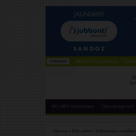
MIC-INFO Likumdošana
Tālākm
07/08/2026
MIC-INFO Likumdošana
Tālākmācības testi
Sākums
»
Birku ahrīvs: Elektronisko veselīb