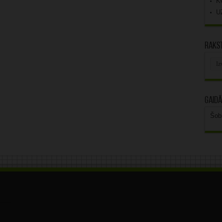
K
U
Rakst
Rak
arhī
Gaidā
Šob