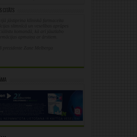
s citāts
ijā jāstiprina klīniskā farmaceita
īcijas slimnīcā un veselības aprūpes
ciālistu komandā, kā arī jāuzlabo
ormācijas apmaiņa ar ārstiem.
 prezidente Zane Melberga
āma