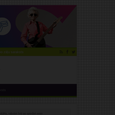
 zāļu saraksts
ksts