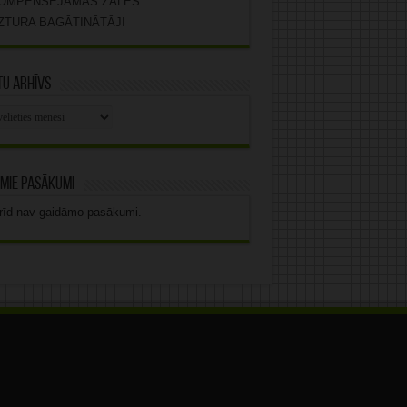
OMPENSĒJAMĀS ZĀLES
ZTURA BAGĀTINĀTĀJI
u arhīvs
stu
vs
mie pasākumi
rīd nav gaidāmo pasākumi.