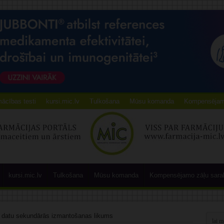
ācības testi
kursi.mic.lv
Tulkošana
Mūsu komanda
Kompensējamo
kursi.mic.lv
Tulkošana
Mūsu komanda
Kompensējamo zāļu sara
as datu sekundārās izmantošanas likums