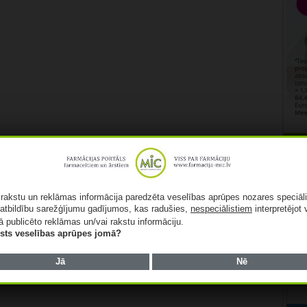
Rekl
ā rakstu un reklāmas informācija paredzēta veselības aprūpes nozares speciāl
atbildību sarežģījumu gadījumos, kas radušies,
nespeciālistiem
interpretējot 
ā publicēto reklāmas un/vai rakstu informāciju.
lists veselības aprūpes jomā?
Jā
Nē