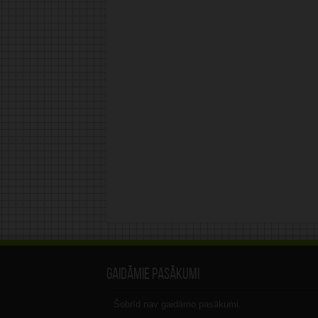
Gaidāmie pasākumi
Šobrīd nav gaidāmo pasākumi.