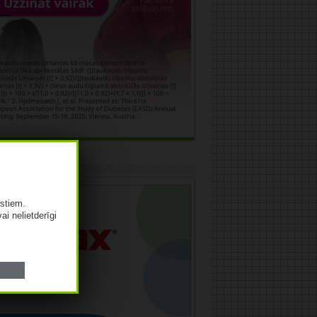
āma
istiem.
vai nelietderīgi