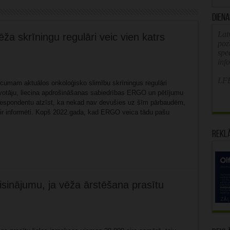
Diena
Latv
ža skrīningu regulāri veic vien katrs
poz
spe
inf
LFB
cumam aktuālos onkoloģisko slimību skrīningus regulāri
īvotāju, liecina apdrošināšanas sabiedrības ERGO un pētījumu
respondentu atzīst, ka nekad nav devušies uz šīm pārbaudēm,
 ir informēti. Kopš 2022.gada, kad ERGO veica tādu pašu
Rekl
isinājumu, ja vēža ārstēšana prasītu