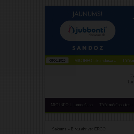
MIC-INFO Likumdošana
Tālākm
08/08/2026
MIC-INFO Likumdošana
Tālākmācības testi
Sākums
»
Birku ahrīvs: ERGO