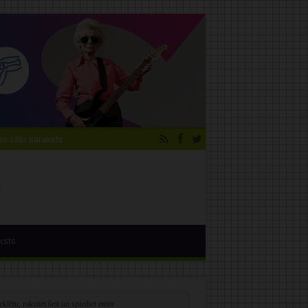
 zāļu saraksts
ksts