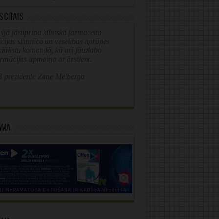
s citāts
ijā jāstiprina klīniskā farmaceita
īcijas slimnīcā un veselības aprūpes
ciālistu komandā, kā arī jāuzlabo
ormācijas apmaiņa ar ārstiem.
 prezidente Zane Melberga
āma