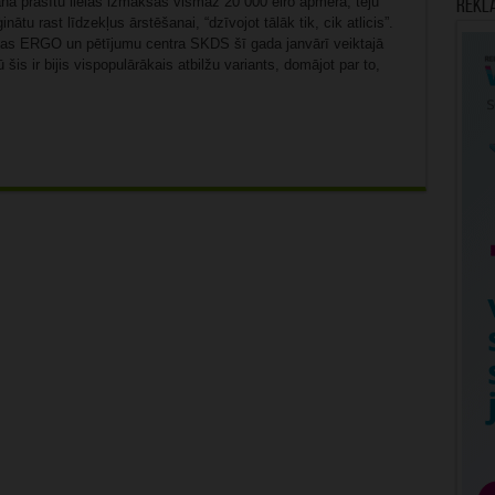
na prasītu lielas izmaksas vismaz 20 000 eiro apmērā, teju
Rekl
ātu rast līdzekļus ārstēšanai, “dzīvojot tālāk tik, cik atlicis”.
bas ERGO un pētījumu centra SKDS šī gada janvārī veiktajā
šis ir bijis vispopulārākais atbilžu variants, domājot par to,