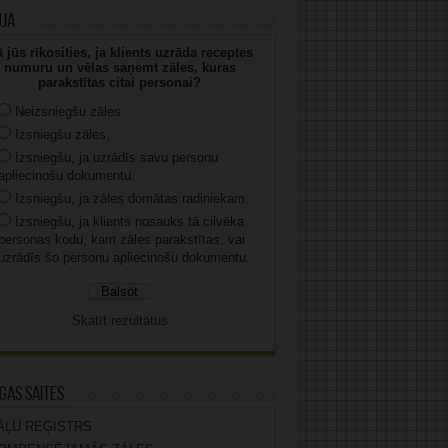
uja
 jūs rīkosities, ja klients uzrāda receptes
numuru un vēlas saņemt zāles, kuras
parakstītas citai personai?
Neizsniegšu zāles.
Izsniegšu zāles.
Izsniegšu, ja uzrādīs savu personu
apliecinošu dokumentu.
Izsniegšu, ja zāles domātas radiniekam.
Izsniegšu, ja klients nosauks tā cilvēka
personas kodu, kam zāles parakstītas, vai
uzrādīs šo personu apliecinošu dokumentu.
Skatīt rezultātus
gas saites
ĀĻU REĢISTRS