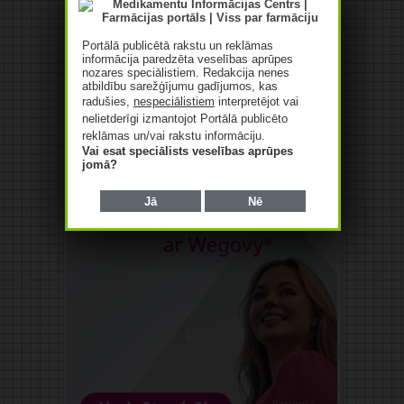
Reklāma
Portālā publicētā rakstu un reklāmas
informācija paredzēta veselības aprūpes
nozares speciālistiem. Redakcija nenes
atbildību sarežģījumu gadījumos, kas
radušies,
nespeciālistiem
interpretējot vai
nelietderīgi izmantojot Portālā publicēto
reklāmas un/vai rakstu informāciju.
Vai esat speciālists veselības aprūpes
jomā?
Jā
Nē