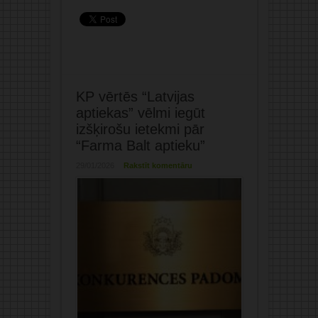
KP vērtēs “Latvijas
aptiekas” vēlmi iegūt
izšķirošu ietekmi pār
“Farma Balt aptieku”
29/01/2026
Rakstīt komentāru