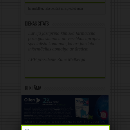
Dienas citāts
Latvijā jāstiprina klīniskā farmaceita
pozīcijas slimnīcā un veselības aprūpes
speciālistu komandā, kā arī jāuzlabo
informācijas apmaiņa ar ārstiem.
LFB prezidente Zane Melberga
Reklāma