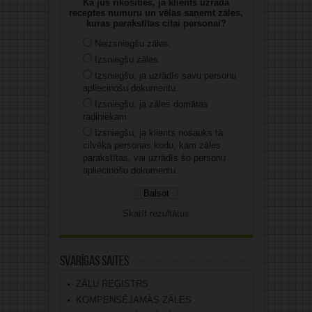
Kā jūs rīkosities, ja klients uzrāda
receptes numuru un vēlas saņemt zāles,
kuras parakstītas citai personai?
Neizsniegšu zāles.
Izsniegšu zāles.
Izsniegšu, ja uzrādīs savu personu
apliecinošu dokumentu.
Izsniegšu, ja zāles domātas
radiniekam.
Izsniegšu, ja klients nosauks tā
cilvēka personas kodu, kam zāles
parakstītas, vai uzrādīs šo personu
apliecinošu dokumentu.
Skatīt rezultātus
Svarīgas saites
ZĀĻU REĢISTRS
KOMPENSĒJAMĀS ZĀLES