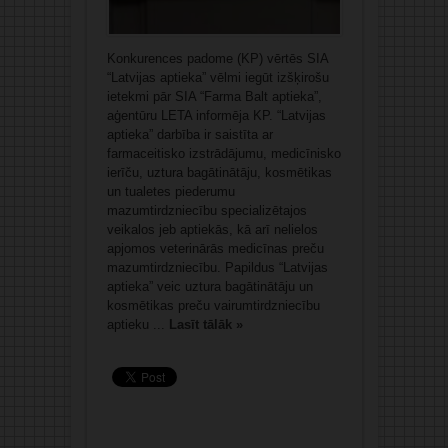
Konkurences padome (KP) vērtēs SIA
“Latvijas aptieka” vēlmi iegūt izšķirošu
ietekmi pār SIA “Farma Balt aptieka”,
aģentūru LETA informēja KP. “Latvijas
aptieka” darbība ir saistīta ar
farmaceitisko izstrādājumu, medicīnisko
ierīču, uztura bagātinātāju, kosmētikas
un tualetes piederumu
mazumtirdzniecību specializētajos
veikalos jeb aptiekās, kā arī nelielos
apjomos veterinārās medicīnas preču
mazumtirdzniecību. Papildus “Latvijas
aptieka” veic uztura bagātinātāju un
kosmētikas preču vairumtirdzniecību
aptieku ...
Lasīt tālāk »