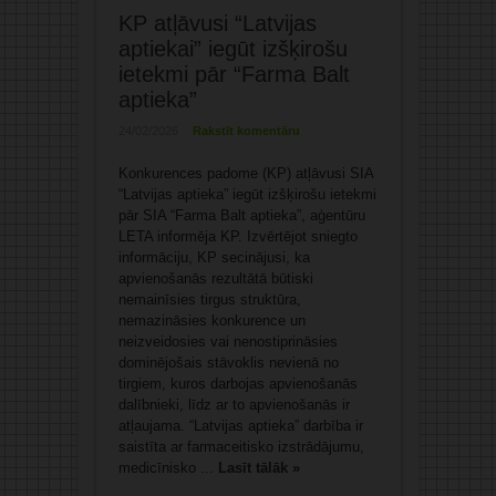
KP atļāvusi “Latvijas
aptiekai” iegūt izšķirošu
ietekmi pār “Farma Balt
aptieka”
24/02/2026
Rakstīt komentāru
Konkurences padome (KP) atļāvusi SIA
“Latvijas aptieka” iegūt izšķirošu ietekmi
pār SIA “Farma Balt aptieka”, aģentūru
LETA informēja KP. Izvērtējot sniegto
informāciju, KP secinājusi, ka
apvienošanās rezultātā būtiski
nemainīsies tirgus struktūra,
nemazināsies konkurence un
neizveidosies vai nenostiprināsies
dominējošais stāvoklis nevienā no
tirgiem, kuros darbojas apvienošanās
dalībnieki, līdz ar to apvienošanās ir
atļaujama. “Latvijas aptieka” darbība ir
saistīta ar farmaceitisko izstrādājumu,
medicīnisko ...
Lasīt tālāk »