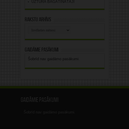
UZTURA BAGĀTINĀTĀJI
Rakstu arhīvs
Rakstu
arhīvs
Gaidāmie pasākumi
Šobrīd nav gaidāmo pasākumi.
Gaidāmie pasākumi
Šobrīd nav gaidāmo pasākumi.