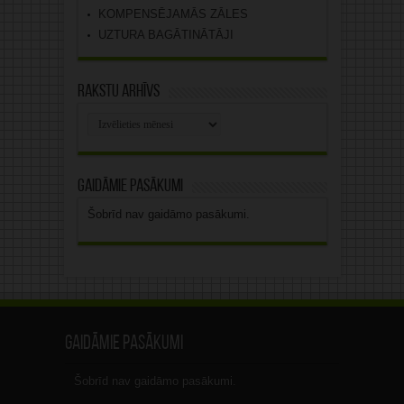
KOMPENSĒJAMĀS ZĀLES
UZTURA BAGĀTINĀTĀJI
Rakstu arhīvs
Rakstu
arhīvs
Gaidāmie pasākumi
Šobrīd nav gaidāmo pasākumi.
Gaidāmie pasākumi
Šobrīd nav gaidāmo pasākumi.