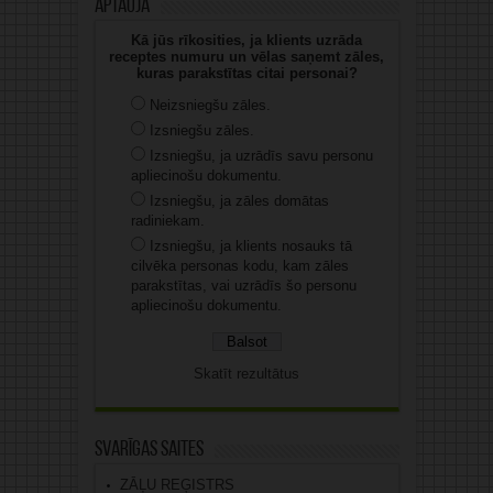
Aptauja
Kā jūs rīkosities, ja klients uzrāda
receptes numuru un vēlas saņemt zāles,
kuras parakstītas citai personai?
Neizsniegšu zāles.
Izsniegšu zāles.
Izsniegšu, ja uzrādīs savu personu
apliecinošu dokumentu.
Izsniegšu, ja zāles domātas
radiniekam.
Izsniegšu, ja klients nosauks tā
cilvēka personas kodu, kam zāles
parakstītas, vai uzrādīs šo personu
apliecinošu dokumentu.
Skatīt rezultātus
Svarīgas saites
ZĀĻU REĢISTRS