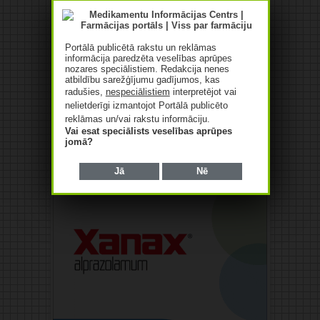
Portālā publicētā rakstu un reklāmas
informācija paredzēta veselības aprūpes
nozares speciālistiem. Redakcija nenes
atbildību sarežģījumu gadījumos, kas
radušies,
nespeciālistiem
interpretējot vai
nelietderīgi izmantojot Portālā publicēto
reklāmas un/vai rakstu informāciju.
Vai esat speciālists veselības aprūpes
jomā?
Jā
Nē
Reklāma