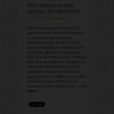
RSU diplomu šoziem
saņems 359 absolventi
06/02/2025
Rakstīt komentāru
Rīgas Stradiņa universitātes (RSU)
diplomu šoziem saņems 359 bakalaura
un maģistra studiju programmu
absolventi, tostarp 48 RSU Latvijas
Sporta pedagoģijas akadēmijas (LSPA)
absolventi, aģentūru LETA informēja
RSU. Ziemas izlaidumu dienu 7.februārī
plkst.11 iesāks Medicīnas fakultātes un
Zobārstniecības fakultātes ārvalstu
studējošie. Absolventu vidū būs 111
jaunie ārsti un 24 zobārsti, kurus sveiks
RSU rektors Aigars Pētersons un
veselības ministrs Hosams Abu ...
Lasīt
tālāk »