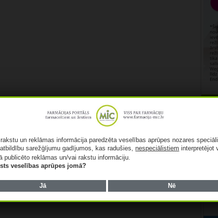
Rekl
ā rakstu un reklāmas informācija paredzēta veselības aprūpes nozares speciāl
atbildību sarežģījumu gadījumos, kas radušies,
nespeciālistiem
interpretējot 
ā publicēto reklāmas un/vai rakstu informāciju.
lists veselības aprūpes jomā?
Jā
Nē