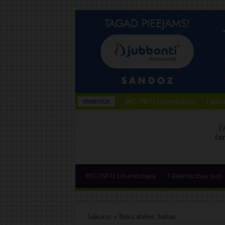
MIC-INFO Likumdošana
Tālākm
09/08/2026
MIC-INFO Likumdošana
Tālākmācības testi
Sākums
»
Birku ahrīvs: foirlax