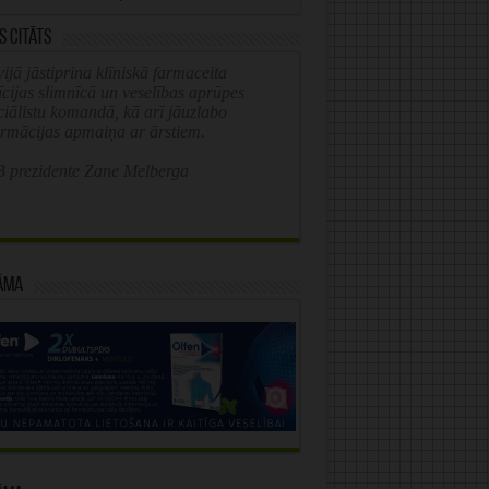
s citāts
ijā jāstiprina klīniskā farmaceita
īcijas slimnīcā un veselības aprūpes
ciālistu komandā, kā arī jāuzlabo
ormācijas apmaiņa ar ārstiem.
 prezidente Zane Melberga
āma