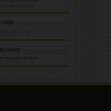
OMPENSĒJAMĀS ZĀLES
ZTURA BAGĀTINĀTĀJI
u arhīvs
stu
vs
mie pasākumi
rīd nav gaidāmo pasākumi.