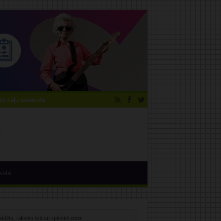
 zāļu saraksts
ksts