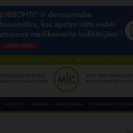
ācības testi
kursi.mic.lv
Tulkošana
Mūsu komanda
Kompensējamo
kursi.mic.lv
Tulkošana
Mūsu komanda
Kompensējamo zāļu sara