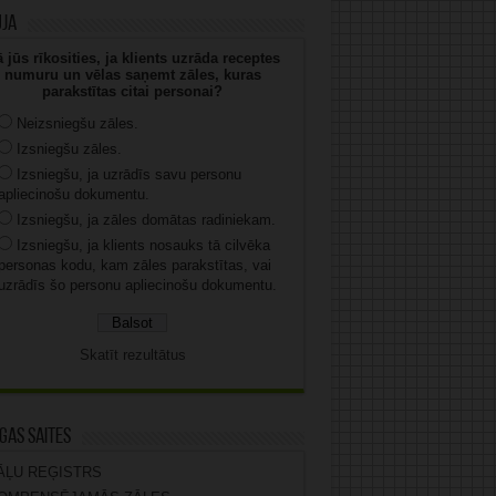
uja
 jūs rīkosities, ja klients uzrāda receptes
numuru un vēlas saņemt zāles, kuras
parakstītas citai personai?
Neizsniegšu zāles.
Izsniegšu zāles.
Izsniegšu, ja uzrādīs savu personu
apliecinošu dokumentu.
Izsniegšu, ja zāles domātas radiniekam.
Izsniegšu, ja klients nosauks tā cilvēka
personas kodu, kam zāles parakstītas, vai
uzrādīs šo personu apliecinošu dokumentu.
Skatīt rezultātus
gas saites
ĀĻU REĢISTRS