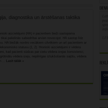
Diena
Latv
ija, diagnostika un ārstēšanas taktika
poz
spe
inf
niski aizcietējumi (HA) ir pacientiem bieži sastopama
LFB
tikai palielinās sabiedrībai arvien novecojot. HA sastop līdz
ku. HA biežāk novēro vecākiem cilvēkiem un arī pacientiem ar
konomisko statusu (1, 2). Hroniski aizcietējumi ir vēdera
umi, kad pacienti sūdzas par cietu vēdera izejas konsistenci,
grūtinātu vēdera izeju, nepilnīgas iztukšošanās sajūtu, vēdera
n ...
Lasīt tālāk »
Rekl