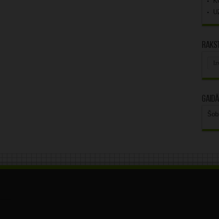
K
U
Rakst
Rak
arhī
Gaidā
Šob