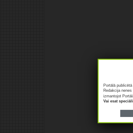
Portālā publicēt
Redakcija nenes 
izmantojot Portāl
Vai esat speciā