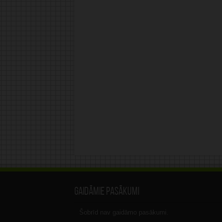
Gaidāmie pasākumi
Šobrīd nav gaidāmo pasākumi.