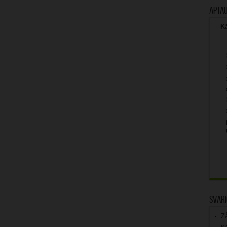
Apta
Kā
Svarī
Z