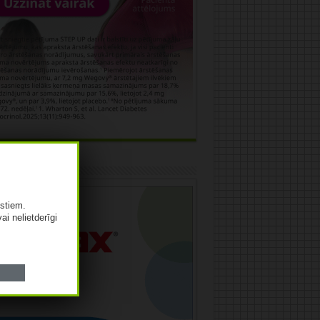
āma
istiem.
vai nelietderīgi