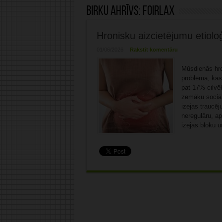
Birku ahrīvs:
foirlax
Hronisku aizcietējumu etioloģ
01/06/2026
Rakstīt komentāru
Mūsdienās hro
problēma, kas 
pat 17% cilvē
zemāku sociāle
izejas traucēj
neregulāru, ap
izejas bloku u